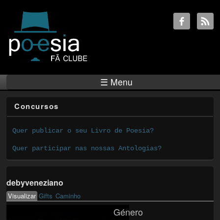
☰ Menu
Concursos
Quer publicar o seu Livro de Poesia?
Quer participar nas nossas Antologias?
debyveneziano
Visualizar
(active tab)
Gifts
Caminho
Primary tabs
Género