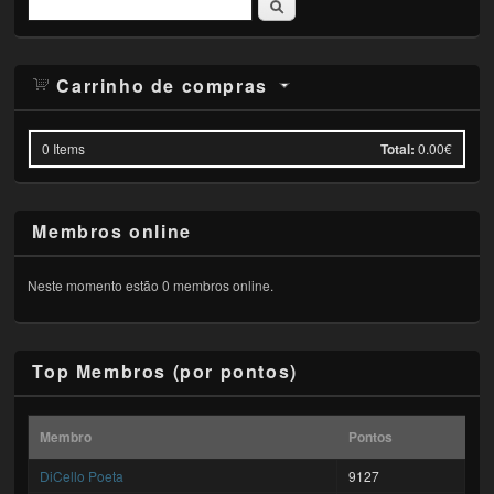
Pesquisar
Carrinho de compras
0
Items
Total:
0.00€
Membros online
Neste momento estão 0 membros online.
Top Membros (por pontos)
Membro
Pontos
DiCello Poeta
9127