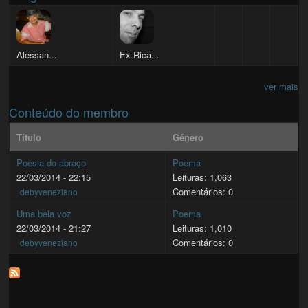
Alessan...
Ex-Rica...
ver mais
Conteúdo do membro
Título
Género
Poesia do abraço
Poema
22/03/2014 - 22:15
Leituras: 1,063
Comentários: 0
debyveneziano
Uma bela voz
Poema
22/03/2014 - 21:27
Leituras: 1,010
Comentários: 0
debyveneziano