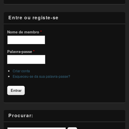
Entre ou registe-se
Nome de membro
*
Palavra-passe
*
Criar conta
Esqueceu-se da sua palavra-passe?
Procurar: