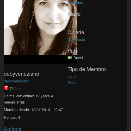
Feminino
Idade
40
Cidade
São Paulo
País
Brazil
Tipo de Membro
debyveneziano
Leitor
debyveneziano
Poeta
Offline
Última vez online:
12 years 4
meses atrás
Membro desde:
13/01/2013 - 23:47
Pontos:
4
Amigos