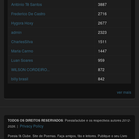
António Tê Santos
3887
Frederico De Castro
2716
Hygora Hoxy
2677
admin
2323
CharlesSilva
1511
Maria Carmo
1447
Luan Soares
959
WILSON CORDEIRO...
872
billy brasil
842
ver mais
TODOS OS DIREITOS RESERVADOS
: Poesiafaclube e os respectivos autores
2012-
Privacy Policy
2026
. |
Poesia fã Clube. Site de Poemas. Faça amigos, fãs e leitores. Publique o seu Livro