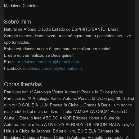
Madalena Cordeiro
Sobre mim
Natural de Afonso Cláudio Estado do ESPÍRITO SANTO, Brasil.
Sempre escrevi desde jovem, mas só agora com a poesiafaclube, tive
oportunidades.
Estou estudando, nunca é tarde para se realizar um sonho!
E este eu vou realizar, se Deus quiser!
E-mail:
madalena.cordeiro1@hotmail.com
Facebook
madalena.cordeiro@hotmail.com
Obras literárias
Participei da" 1º Antologia Vários Autores" Poesia fã Clube pág 59...
Participei da 2ª Antologia Vários Autores Poesia fã Clube pág 36...Editei
o livro "O SOL E A LUA" Poesia fã Clube... Graças à Deus; um sonho
realizado! Editei mais um livro, Título: "AMIGA DA ONÇA" Poesia fã
Clube... Editei o livro ABC DO AMOR Edições Hórus e Clube de
Autores. Editei o livro A OVELHA PERDIDA FOI ENCONTRADA Ediçõe
Hórus e Clube de Autores. Editei o livro, EU E ELA Cantares de
Madalena Contos e Prosas Clube de Autores. Respeito a natureza. A