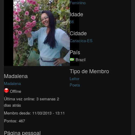
Feminino
Idade
56
Cidade
Cariacica-ES
País
Brazil
Tipo de Membro
Madalena
Leitor
Madalena
Poeta
Offline
Última vez online:
3 semanas 2
dias atrás
Membro desde:
11/03/2013 - 13:11
Pontos:
467
Página pessoal