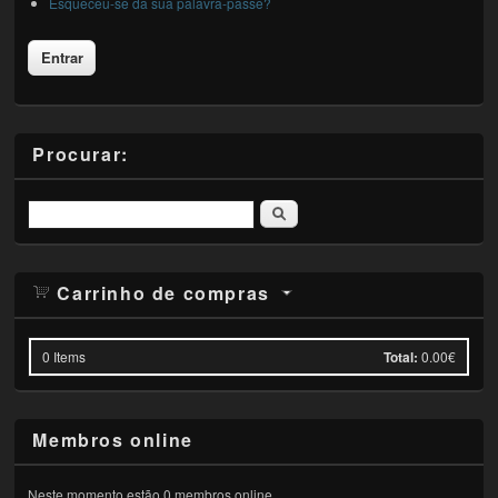
Esqueceu-se da sua palavra-passe?
Procurar:
Pesquisar
Carrinho de compras
0
Items
Total:
0.00€
Membros online
Neste momento estão 0 membros online.