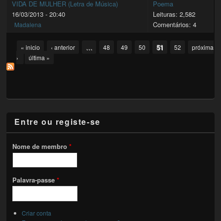
VIDA DE MULHER (Letra de Música)
Poema
16/03/2013 - 20:40
Leituras: 2,582
Comentários: 4
Madalena
Pages
…
51
« inicio
‹ anterior
48
49
50
52
próxima
›
última »
Entre ou registe-se
Nome de membro
*
Palavra-passe
*
Criar conta