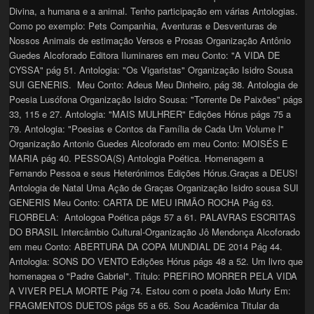
Divina, a humana e a animal. Tenho participação em várias Antologias.
Como po exemplo: Pets Companhia, Aventuras e Desventuras de
Nossos Animais de estimação Versos e Prosas Organização Antônio
Guedes Alcoforado Editora Iluminares em meu Conto: "A VIDA DE
CYSSA" pág 51. Antologia: "Os Vigaristas" Organização Isidro Sousa
SUI GENERIS. Meu Conto: Adeus Meu Dinheiro, pág 38. Antologia de
Poesia Lusófona Organização Isidro Sousa: "Torrente De Paixões" págs
33, 115 e 27. Antologia: "MAIS MULHRER" Edições Hórus págs 75 a
79. Antologia: "Poesias e Contos da Família de Cada Um Volume l"
Organização Antonio Guedes Alcoforado em meu Conto: MOISÉS E
MARIA pág 40. PESSOA(S) Antologia Poética. Homenagem a
Fernando Pessoa e seus Heterónimos Edições Hórus.Graças a DEUS!
Antologia de Natal Uma Ação de Graças Organização Isidro sousa SUI
GENERIS Meu Conto: CARTA DE MEU IRMÃO ROCHA Pág 63.
FLORBELA: Antologoa Poética págs 57 a 61. PALAVRAS ESCRITAS
DO BRASIL Intercâmbio Cultural-Organização Jô Mendonça Alcoforado
em meu Conto: ABERTURA DA COPA MUNDIAL DE 2014 Pág 44.
Antologia: SONS DO VENTO Edições Hórus págs 48 a 52. Um livro que
homenagea o "Padre Gabriel". Título: PREFIRO MORRER PELA VIDA
A VIVER PELA MORTE Pág 74. Estou com o poeta João Murty Em:
FRAGMENTOS DUETOS págs 55 a 65. Sou Acadêmica Titular da