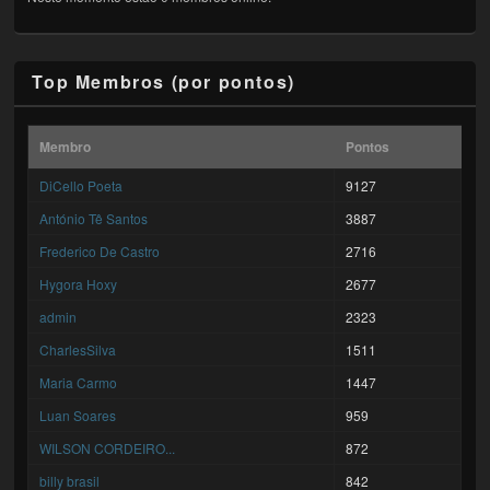
Top Membros (por pontos)
Membro
Pontos
DiCello Poeta
9127
António Tê Santos
3887
Frederico De Castro
2716
Hygora Hoxy
2677
admin
2323
CharlesSilva
1511
Maria Carmo
1447
Luan Soares
959
WILSON CORDEIRO...
872
billy brasil
842