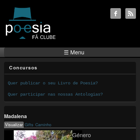
☰ Menu
Concursos
Quer publicar o seu Livro de Poesia?
Quer participar nas nossas Antologias?
Madalena
Visualizar
(active tab)
Gifts
Caminho
Primary tabs
Género