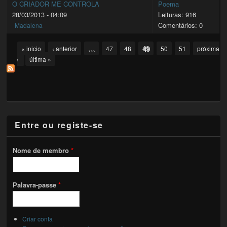
O CRIADOR ME CONTROLA
Poema
28/03/2013 - 04:09
Leituras: 916
Comentários: 0
Madalena
Pages
…
49
« inicio
‹ anterior
47
48
50
51
próxima
›
última »
Entre ou registe-se
Nome de membro
*
Palavra-passe
*
Criar conta