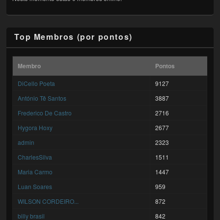
Top Membros (por pontos)
Membro
Pontos
DiCello Poeta
9127
António Tê Santos
3887
Frederico De Castro
2716
Hygora Hoxy
2677
admin
2323
CharlesSilva
1511
Maria Carmo
1447
Luan Soares
959
WILSON CORDEIRO...
872
billy brasil
842