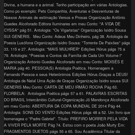
Divina, a humana e a animal. Tenho participação em várias Antologias.
Como po exemplo: Pets Companhia, Aventuras e Desventuras de
Nossos Animais de estimação Versos e Prosas Organização Antônio
Guedes Alcoforado Editora Iluminares em meu Conto: "A VIDA DE
CYSSA" pág 51. Antologia: "Os Vigaristas" Organização Isidro Sousa
SUI GENERIS. Meu Conto: Adeus Meu Dinheiro, pág 38. Antologia de
Poesia Lusófona Organização Isidro Sousa: "Torrente De Paixões" págs
33, 115 e 27. Antologia: "MAIS MULHRER" Edições Hórus págs 75 a
79. Antologia: "Poesias e Contos da Família de Cada Um Volume l"
Organização Antonio Guedes Alcoforado em meu Conto: MOISÉS E
MARIA pág 40. PESSOA(S) Antologia Poética. Homenagem a
Fernando Pessoa e seus Heterónimos Edições Hórus.Graças a DEUS!
Antologia de Natal Uma Ação de Graças Organização Isidro sousa SUI
GENERIS Meu Conto: CARTA DE MEU IRMÃO ROCHA Pág 63.
FLORBELA: Antologoa Poética págs 57 a 61. PALAVRAS ESCRITAS
DO BRASIL Intercâmbio Cultural-Organização Jô Mendonça Alcoforado
em meu Conto: ABERTURA DA COPA MUNDIAL DE 2014 Pág 44.
Antologia: SONS DO VENTO Edições Hórus págs 48 a 52. Um livro que
homenagea o "Padre Gabriel". Título: PREFIRO MORRER PELA VIDA
A VIVER PELA MORTE Pág 74. Estou com o poeta João Murty Em:
FRAGMENTOS DUETOS págs 55 a 65. Sou Acadêmica Titular da