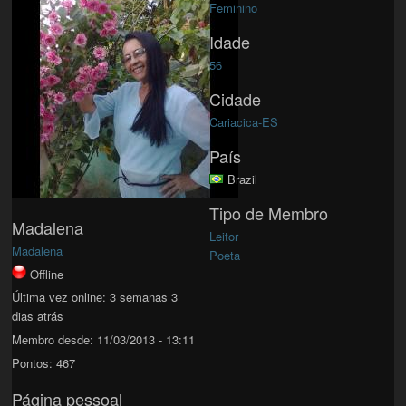
Feminino
Idade
56
Cidade
Cariacica-ES
País
Brazil
Tipo de Membro
Madalena
Leitor
Madalena
Poeta
Offline
Última vez online:
3 semanas 3
dias atrás
Membro desde:
11/03/2013 - 13:11
Pontos:
467
Página pessoal