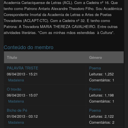
Academia Cariaciquense de Letras (ACL). Com a Cadeira nº 16. Que
tenho como Patrono Antario Alexandre Theodoro Filho. Sou Acadêmica
Corespondente Imortal da Academia de Letras e Artes de Poetas
Trovadores (ACLAPT-CTC). Com a Cadeira nº 32. E tenho como
Patrona: A Trovadora MARIA THEREZA CAVALHEIRO. Entre outras
atividades literárias. "Com as minhas mãos estendidas à Cultura".
Conteúdo do membro
Título
Género
PALAVRA TRISTE
Poema
06/04/2013 - 15:21
Leituras: 1,252
Comentários: 1
Madalena
O trovão
Poema
06/04/2013 - 15:07
Leituras: 1,198
Comentários: 1
Madalena
Bicho de Pé
Poema
01/04/2013 - 03:12
Leituras: 2,122
Comentários: 2
Madalena