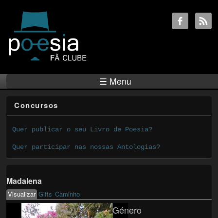
☰ Menu
Concursos
Quer publicar o seu Livro de Poesia?
Quer participar nas nossas Antologias?
Madalena
Visualizar
(active tab)
Gifts
Caminho
Primary tabs
Género