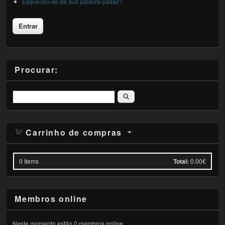
Esqueceu-se da sua palavra-passe?
Procurar:
Pesquisar
Carrinho de compras
0
Items
Total:
0.00€
Membros online
Neste momento estão 0 membros online.