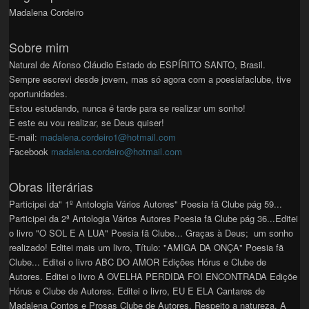
Madalena Cordeiro
Sobre mim
Natural de Afonso Cláudio Estado do ESPÍRITO SANTO, Brasil.
Sempre escrevi desde jovem, mas só agora com a poesiafaclube, tive
oportunidades.
Estou estudando, nunca é tarde para se realizar um sonho!
E este eu vou realizar, se Deus quiser!
E-mail:
madalena.cordeiro1@hotmail.com
Facebook
madalena.cordeiro@hotmail.com
Obras literárias
Participei da" 1º Antologia Vários Autores" Poesia fã Clube pág 59...
Participei da 2ª Antologia Vários Autores Poesia fã Clube pág 36...Editei
o livro "O SOL E A LUA" Poesia fã Clube... Graças à Deus; um sonho
realizado! Editei mais um livro, Título: "AMIGA DA ONÇA" Poesia fã
Clube... Editei o livro ABC DO AMOR Edições Hórus e Clube de
Autores. Editei o livro A OVELHA PERDIDA FOI ENCONTRADA Ediçõe
Hórus e Clube de Autores. Editei o livro, EU E ELA Cantares de
Madalena Contos e Prosas Clube de Autores. Respeito a natureza. A