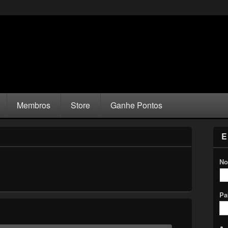
Membros
Store
Ganhe Pontos
E
No
Pa