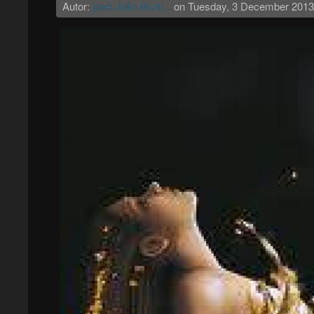
Autor:
josé João Murti...
on
Tuesday, 3 December 2013