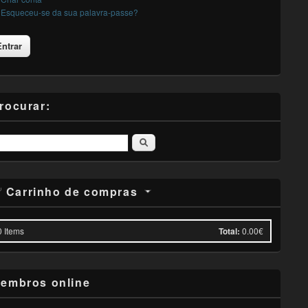
Esqueceu-se da sua palavra-passe?
rocurar:
Pesquisar
Carrinho de compras
0
Items
Total:
0.00€
embros online