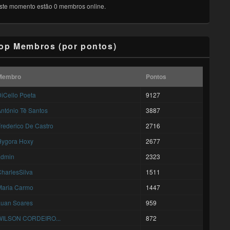
ste momento estão 0 membros online.
op Membros (por pontos)
Membro
Pontos
iCello Poeta
9127
ntónio Tê Santos
3887
rederico De Castro
2716
Hygora Hoxy
2677
admin
2323
harlesSilva
1511
Maria Carmo
1447
Luan Soares
959
WILSON CORDEIRO...
872