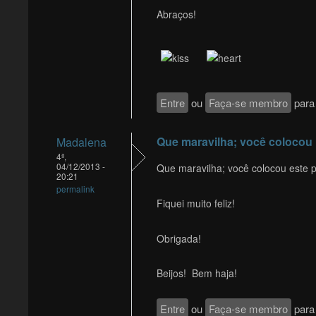
Abraços!
Entre
ou
Faça-se membro
para 
Que maravilha; você colocou
Madalena
4ª,
04/12/2013 -
Que maravilha; você colocou este
20:21
permalink
Fiquei muito feliz!
Obrigada!
Beijos! Bem haja!
Entre
ou
Faça-se membro
para 