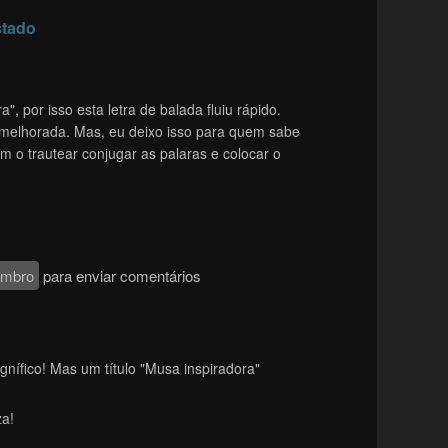
stado
", por isso esta letra de balada fluiu rápido.
melhorada. Mas, eu deixo isso para quem sabe
om o trautear conjugar as palaras e colocar o
embro
para enviar comentários
nífico! Mas um título "Musa inspiradora"
za!