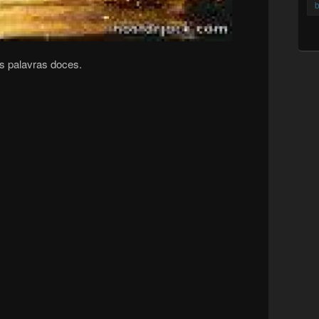
b
as palavras doces.