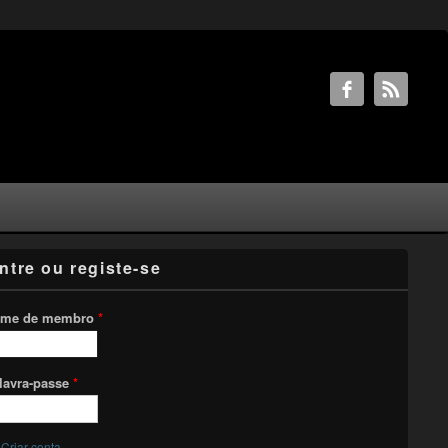
ntre ou registe-se
me de membro
*
lavra-passe
*
Criar conta