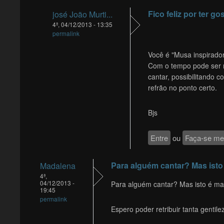
Fico feliz por ter go
josé João Murti...
4ª, 04/12/2013 - 13:35
permalink
Você é "Musa inspiradora
Com o tempo pode ser 
cantar, possibilitando c
refrão no ponto certo.
Bjs
Entre
ou
Faça-se m
Para alguém cantar? Mas isto
Madalena
4ª,
04/12/2013 -
Para alguém cantar? Mas isto é mag
19:45
permalink
Espero poder retribuir tanta gentile