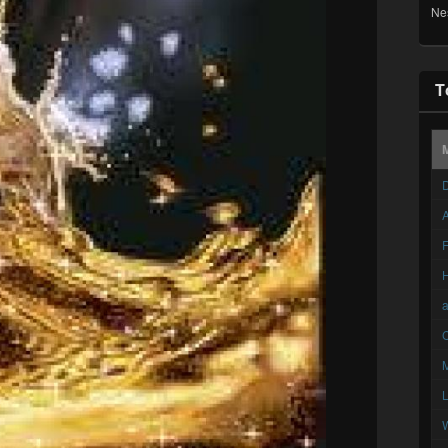
Ne
T
D
A
F
C