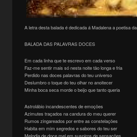
A letra desta balada é dedicada á Madalena a poetisa d
BALADA DAS PALAVRAS DOCES
Em cada linha que te escrevo em cada verso
Faz-me sentir mais só nesta noite tão longa e fria
Perdido nas doces palavras do teu universo
Deslumbro o toque do teu olhar no anoitecer
Minha boca seca morde o beijo que tanto queria
Astrolábio incandescentes de emoções
Azimutes traçados na candura do meu querer
Rumos zingareados por entre as constelações
Habita em mim segredos e sabores do teu ser
Melodia de doce mel em suspiros de sensações