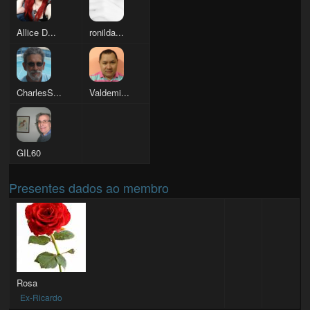
Allice D...
ronilda...
CharlesS...
Valdemi...
GIL60
Presentes dados ao membro
Rosa
Ex-Ricardo