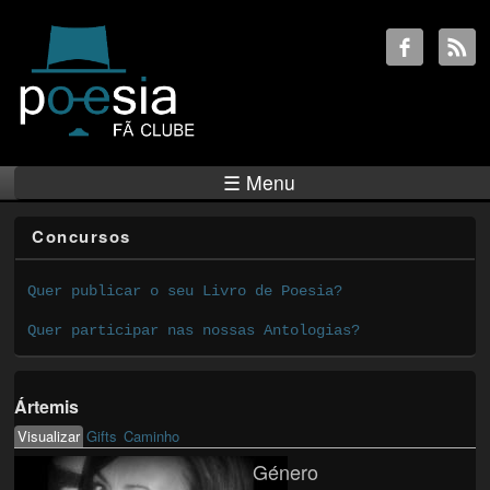
☰ Menu
Concursos
Quer publicar o seu Livro de Poesia?
Quer participar nas nossas Antologias?
Ártemis
Visualizar
(active tab)
Gifts
Caminho
Primary tabs
Género