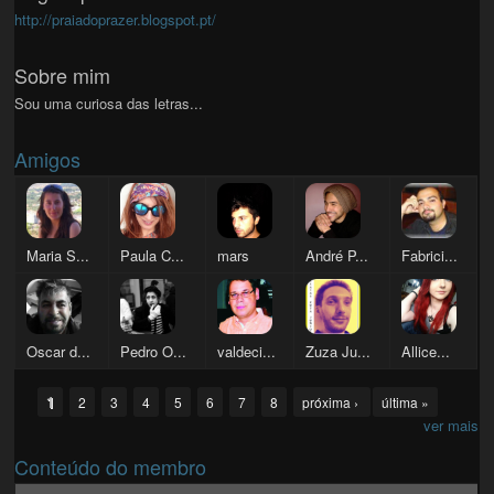
http://praiadoprazer.blogspot.pt/
Sobre mim
Sou uma curiosa das letras...
Amigos
Maria S...
Paula C...
mars
André P...
Fabrici...
Oscar d...
Pedro O...
valdeci...
Zuza Ju...
Allice...
Pages
1
2
3
4
5
6
7
8
próxima ›
última »
ver mais
Conteúdo do membro