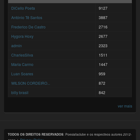
DiCello Poeta
9127
António Tê Santos
3887
Frederico De Castro
2716
Hygora Hoxy
2677
admin
2323
CharlesSilva
1511
Maria Carmo
1447
Luan Soares
959
WILSON CORDEIRO...
872
billy brasil
842
ver mais
TODOS OS DIREITOS RESERVADOS
: Poesiafaclube e os respectivos autores
2012-
Privacy Policy