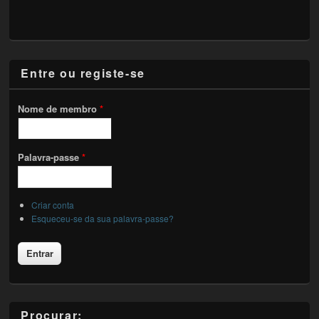
Entre ou registe-se
Nome de membro
*
Palavra-passe
*
Criar conta
Esqueceu-se da sua palavra-passe?
Procurar: