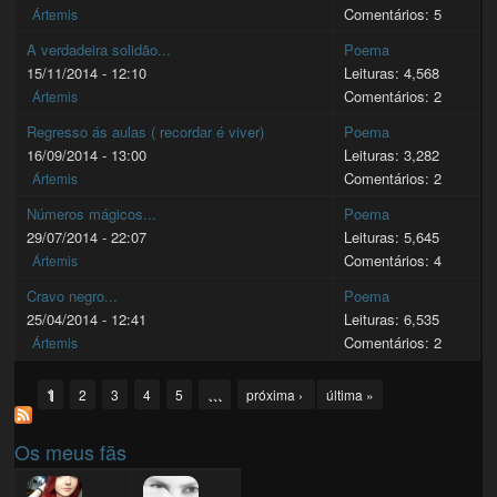
Comentários: 5
Ártemis
A verdadeira solidão...
Poema
15/11/2014 - 12:10
Leituras: 4,568
Comentários: 2
Ártemis
Regresso ás aulas ( recordar é viver)
Poema
16/09/2014 - 13:00
Leituras: 3,282
Comentários: 2
Ártemis
Números mágicos...
Poema
29/07/2014 - 22:07
Leituras: 5,645
Comentários: 4
Ártemis
Cravo negro...
Poema
25/04/2014 - 12:41
Leituras: 6,535
Comentários: 2
Ártemis
Pages
1
…
2
3
4
5
próxima ›
última »
Os meus fãs