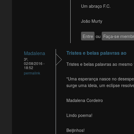
Um abraço F.C.
João Murty
Entre
ou
Faça-se memb
Tristes e belas palavras ao
Madalena
3ª,
02/08/2016 -
Tristes e belas palavras ao mesmo
18:52
permalink
"Uma esperança nasce no desespero
surge uma ideia, um eclípse resolv
Madalena Cordeiro
Lindo poema!
Beijinhos!