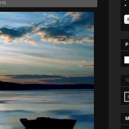
016
P
M