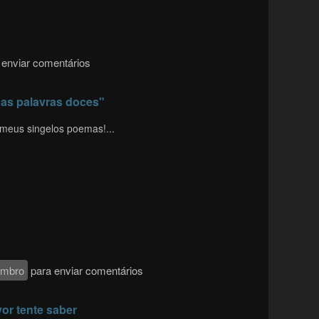
enviar comentários
das palavras doces"
s meus singelos poemas!...
embro
para enviar comentários
or tente saber