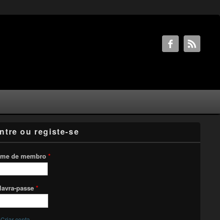
ntre ou registe-se
me de membro
*
lavra-passe
*
Criar conta