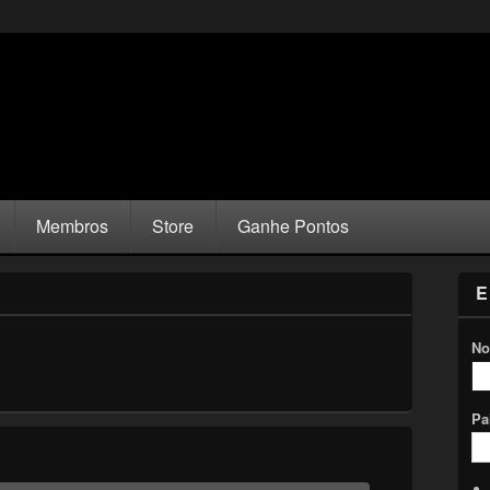
Membros
Store
Ganhe Pontos
E
No
Pa