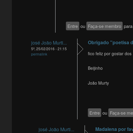
Entre
ou
Faça-se membro
para 
Obrigado "poetisa 
josé João Murti...
5ª, 25/02/2016 - 21:15
fico feliz por gostar do
permalink
Beijinho
João Murty
Entre
ou
Faça-se m
Madalena por fav
josé João Murti...