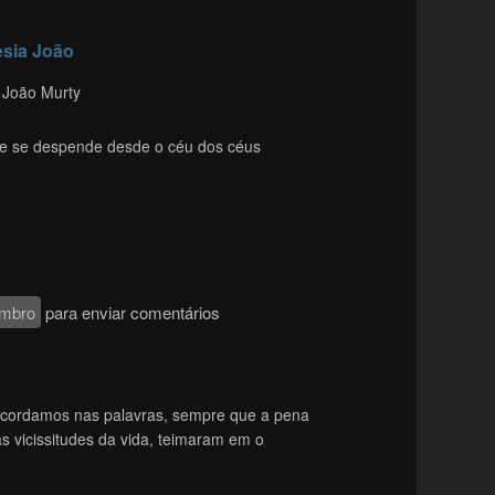
esia João
 João Murty
e se despende desde o céu dos céus
mbro
para enviar comentários
cordamos nas palavras, sempre que a pena
as vicissitudes da vida, teimaram em o