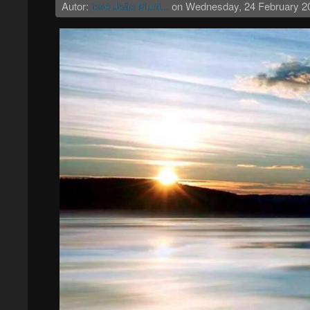
Autor:
josé João Murti...
on
Wednesday, 24 February 2