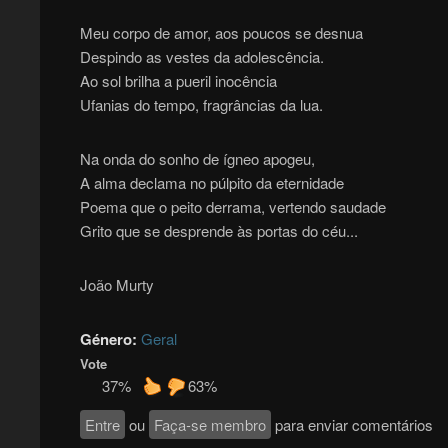
Meu corpo de amor, aos poucos se desnua
Despindo as vestes da adolescência.
Ao sol brilha a pueril inocência
Ufanias do tempo, fragrâncias da lua.
Na onda do sonho de ígneo apogeu,
A alma declama no púlpito da eternidade
Poema que o peito derrama, vertendo saudade
Grito que se desprende às portas do céu...
João Murty
Género:
Geral
Vote
37%
63%
Entre
ou
Faça-se membro
para enviar comentários