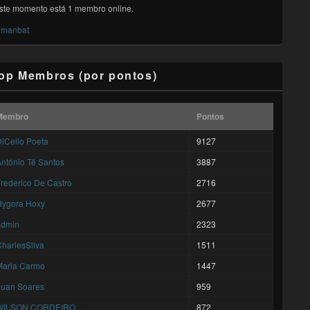
ste momento está 1 membro online.
manbat
op Membros (por pontos)
Membro
Pontos
iCello Poeta
9127
ntónio Tê Santos
3887
rederico De Castro
2716
Hygora Hoxy
2677
admin
2323
harlesSilva
1511
Maria Carmo
1447
Luan Soares
959
WILSON CORDEIRO...
872