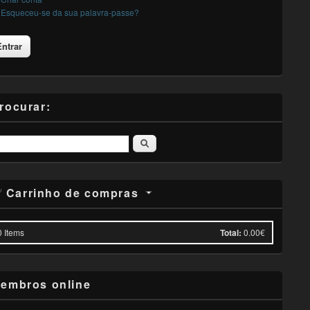
Esqueceu-se da sua palavra-passe?
rocurar:
Pesquisar
Carrinho de compras
0
Items
Total:
0.00€
embros online