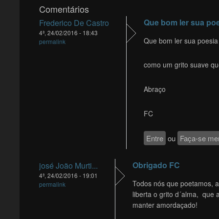
Comentários
Que bom ler sua po
Frederico De Castro
4ª, 24/02/2016 - 18:43
Que bom ler sua poesia
permalink
como um grito suave qu
Abraço
FC
Entre
ou
Faça-se me
Obrigado FC
josé João Murti...
4ª, 24/02/2016 - 19:01
Todos nós que poetamos, a
permalink
liberta o grito d´alma, que 
manter amordaçado!