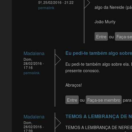
5ª, 25/02/2016 - 21:22
algo da Nereide (pá
permalink
João Murty
Entre
ou
Faça-s
Eu pedi-te também algo sobr
Madalena
Dom,
28/02/2016 -
Eu pedi-te também algo sobre ela. 
17:16
presente conosco.
permalink
Abraços!
Entre
ou
Faça-se membro
para 
TEMOS A LEMBRANÇA DE N
Madalena
Dom,
28/02/2016 -
TEMOS A LEMBRANÇA DE NEREI
17:39