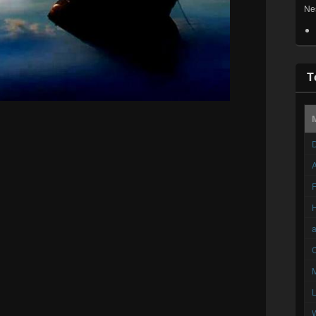
Ne
T
D
A
F
C