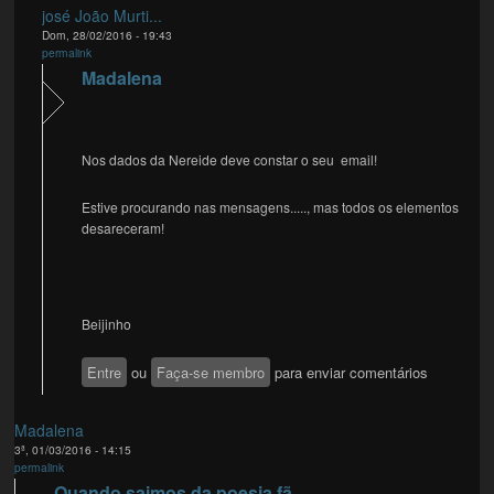
josé João Murti...
Dom, 28/02/2016 - 19:43
permalink
Madalena
Nos dados da Nereide deve constar o seu email!
Estive procurando nas mensagens....., mas todos os elementos
desareceram!
Beijinho
Entre
ou
Faça-se membro
para enviar comentários
Madalena
3ª, 01/03/2016 - 14:15
permalink
Quando saimos da poesia fã