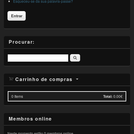
Esqueceu-se da sua palavra-passe?
Procurar:
Pesquisar
Carrinho de compras
0
Items
Total:
0.00€
Membros online
Neste momento estão 0 membros online.