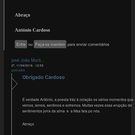
Abraço
António Cardoso
Entre
ou
Faça-se membro
para enviar comentários
josé João Murti...
2ª, 11/04/2016 - 12:53
permalink
Obrigado Cardoso
É verdade António, a poesia tráz à colação os vários momentos que
vemos, lemos, sentimos e sofremos. Muitas vezes essa erupção de
sentimentos jorra da alma e a Msa fala po nós.
Abraço