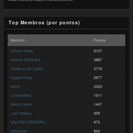
Top Membros (por pontos)
Membro
Pontos
DiCello Poeta
9127
António Tê Santos
3887
Frederico De Castro
2716
Hygora Hoxy
2677
admin
2323
CharlesSilva
1511
Maria Carmo
1447
Luan Soares
959
WILSON CORDEIRO...
872
billy brasil
842