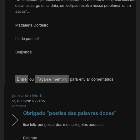
distante, surge uma ideia, um eclípse resolve nosso problema, entre
aspas"...
Madalena Cordeiro
Lindo poema!
Beijinhos!
Entre
ou
Faça-se membro
para enviar comentários
josé João Murti...
5ª, 25/02/2016 - 21:15
permalink
Obrigado "poetisa das palavras doces"
fico feliz por gostar dos meus singelos poemas!...
Beijinho