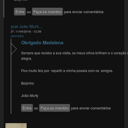
Entre
ou
Faça-se membro
para enviar comentários
josé João Murti...
2ª, 11/04/2016 - 12:39
permalink
Obrigado Madalena
Sempre que recebo a sua visita, os meus olhos brilham e o coração 
alegra.
Fico muito feiz por repartir a minha poesia com os amigos.
Beijinho
João Murty
Entre
ou
Faça-se membro
para enviar comentários