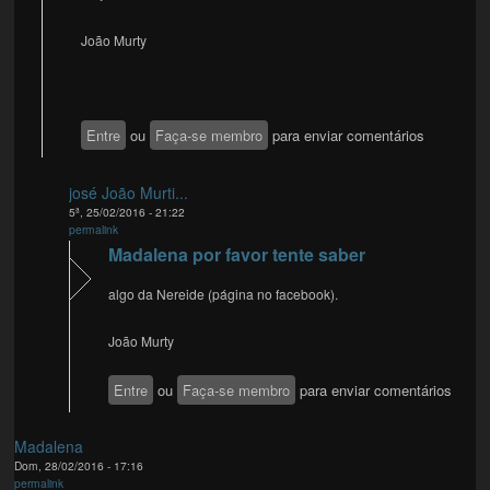
João Murty
Entre
ou
Faça-se membro
para enviar comentários
josé João Murti...
5ª, 25/02/2016 - 21:22
permalink
Madalena por favor tente saber
algo da Nereide (página no facebook).
João Murty
Entre
ou
Faça-se membro
para enviar comentários
Madalena
Dom, 28/02/2016 - 17:16
permalink