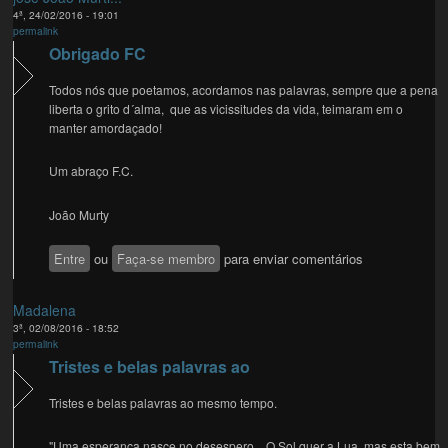
4ª, 24/02/2016 - 19:01
permalink
Obrigado FC
Todos nós que poetamos, acordamos nas palavras, sempre que a pena
liberta o grito d´alma, que as vicissitudes da vida, teimaram em o
manter amordaçado!
Um abraço F.C.
João Murty
Entre
ou
Faça-se membro
para enviar comentários
Madalena
3ª, 02/08/2016 - 18:52
permalink
Tristes e belas palavras ao
Tristes e belas palavras ao mesmo tempo.
"Uma esperança nasce no desespero... O Sol quer a Lua, mas esta bem