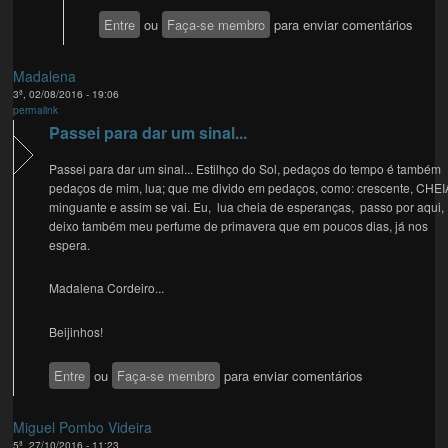
Entre
ou
Faça-se membro
para enviar comentários
Madalena
3ª, 02/08/2016 - 19:06
permalink
Passei para dar um sinal...
Passei para dar um sinal... Estilhço do Sol, pedaços do tempo é também
pedaços de mim, lua; que me divido em pedaços, como: crescente, CHEI
minguante e assim se vai. Eu, lua cheia de esperanças, passo por aqui,
deixo também meu perfume de primavera que em poucos dias, já nos
espera.
Madalena Cordeiro...
Beijinhos!
Entre
ou
Faça-se membro
para enviar comentários
Miguel Pombo Videira
5ª, 27/10/2016 - 11:23