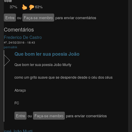
Vote
37%
63%
Entre
ou
Faça-se membro
para enviar comentários
Comentários
Frederico De Castro
4ª, 24/02/2016 - 18:43
permalink
Que bom ler sua poesia João
Que bom ler sua poesia João Murty
como um grito suave que se despende desde o céu dos céus
Abraço
FC
Entre
ou
Faça-se membro
para enviar comentários
josé João Murti...