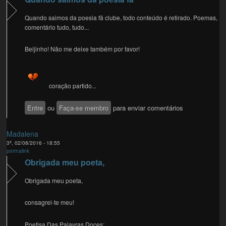
Quando saimos da poesia fã clube, todo conteúdo é retirado. Poemas,
comentário tudo, tudo...
Beijinho! Não me deixe também por favor!
coração partido...
Entre
ou
Faça-se membro
para enviar comentários
Madalena
3ª, 02/08/2016 - 18:55
permalink
Obrigada meu poeta,
Obrigada meu poeta,
consagrei-te meu!
Poetisa Das Palavras Doces;