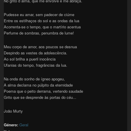
No grito d´alma, que me envolve e me abraça.
Pudesse eu amar, sem padecer de ciúme
Entre os estilhaços do sol e as ondas da lua
Acorrenta-se o tempo, que o martírio acentua
Perfume de sombras, penumbra de lume!
Meu corpo de amor, aos poucos se desnua
Despindo as vestes da adolescência.
Ao sol brilha a pueril inocência
Ufanias do tempo, fragrâncias da lua.
Na onda do sonho de ígneo apogeu,
A alma declama no púlpito da eternidade
Poema que o peito derrama, vertendo saudade
Grito que se desprende às portas do céu...
João Murty
Género:
Geral