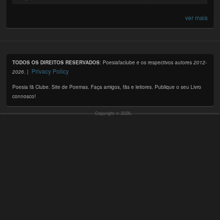
ver mais
TODOS OS DIREITOS RESERVADOS
: Poesiafaclube e os respectivos autores
2012-
Privacy Policy
2026
. |
Poesia fã Clube. Site de Poemas. Faça amigos, fãs e leitores. Publique o seu Livro
connosco!
Copyright © 2026,