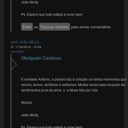
João Murty
Ps. Espero que tudo esteja a corer bem.
Entre
ou
Faça-se membro
para enviar comentários
josé João Murti...
2ª, 11/04/2016 - 12:54
permalink
Obrigado Cardoso
É verdade António, a poesia tráz à colação os vários momentos que
vemos, lemos, sentimos e sofremos. Muitas vezes essa erupção de
sentimentos jorra da alma e a Musa fala por nós.
Abraço
João Murty
Ps. Espero que tudo esteja a corer bem.