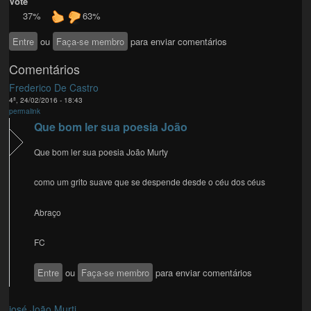
Vote
37%
63%
Entre
ou
Faça-se membro
para enviar comentários
Comentários
Frederico De Castro
4ª, 24/02/2016 - 18:43
permalink
Que bom ler sua poesia João
Que bom ler sua poesia João Murty
como um grito suave que se despende desde o céu dos céus
Abraço
FC
Entre
ou
Faça-se membro
para enviar comentários
josé João Murti...