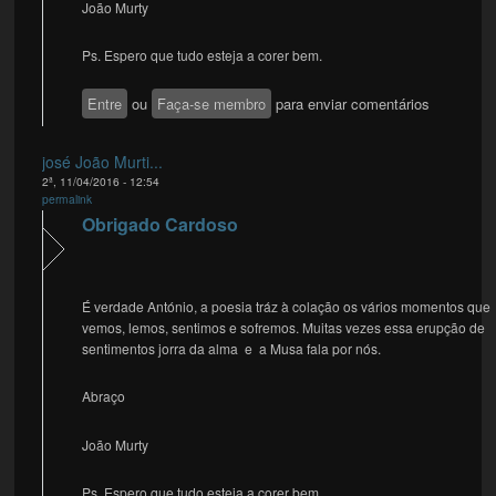
João Murty
Ps. Espero que tudo esteja a corer bem.
Entre
ou
Faça-se membro
para enviar comentários
josé João Murti...
2ª, 11/04/2016 - 12:54
permalink
Obrigado Cardoso
É verdade António, a poesia tráz à colação os vários momentos que
vemos, lemos, sentimos e sofremos. Muitas vezes essa erupção de
sentimentos jorra da alma e a Musa fala por nós.
Abraço
João Murty
Ps. Espero que tudo esteja a corer bem.