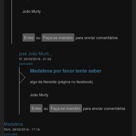
João Murty
Entre
ou
Faça-se membro
para enviar comentários
josé João Murti...
5ª, 25/02/2016 - 21:22
permalink
Madalena por favor tente saber
algo da Nereide (página no facebook).
João Murty
Entre
ou
Faça-se membro
para enviar comentários
Madalena
Dom, 28/02/2016 - 17:16
permalink