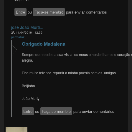
Entre
ou
Faça-se membro
para enviar comentários
josé João Murti...
2ª, 11/04/2016 - 12:39
permalink
Obrigado Madalena
Sempre que recebo a sua visita, os meus olhos brilham e o coração 
alegra.
Fico muito feiz por repartir a minha poesia com os amigos.
Beijinho
João Murty
Entre
ou
Faça-se membro
para enviar comentários