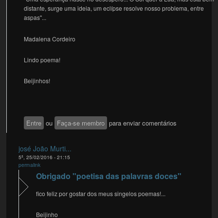
distante, surge uma ideia, um eclípse resolve nosso problema, entre
aspas"...
Madalena Cordeiro
Lindo poema!
Beijinhos!
Entre
ou
Faça-se membro
para enviar comentários
josé João Murti...
5ª, 25/02/2016 - 21:15
permalink
Obrigado "poetisa das palavras doces"
fico feliz por gostar dos meus singelos poemas!...
Beijinho