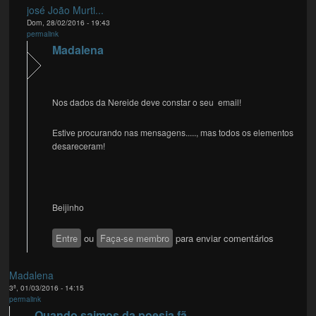
josé João Murti...
Dom, 28/02/2016 - 19:43
permalink
Madalena
Nos dados da Nereide deve constar o seu email!
Estive procurando nas mensagens....., mas todos os elementos
desareceram!
Beijinho
Entre
ou
Faça-se membro
para enviar comentários
Madalena
3ª, 01/03/2016 - 14:15
permalink
Quando saimos da poesia fã