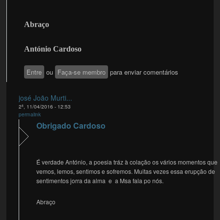
Abraço
António Cardoso
Entre
ou
Faça-se membro
para enviar comentários
josé João Murti...
2ª, 11/04/2016 - 12:53
permalink
Obrigado Cardoso
É verdade António, a poesia tráz à colação os vários momentos que
vemos, lemos, sentimos e sofremos. Muitas vezes essa erupção de
sentimentos jorra da alma e a Msa fala po nós.
Abraço