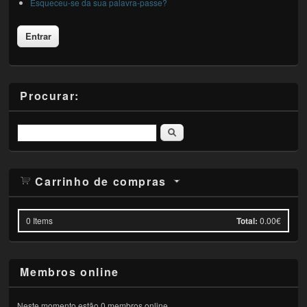
Esqueceu-se da sua palavra-passe?
Procurar:
Pesquisar
Carrinho de compras
0
Items
Total:
0.00€
Membros online
Neste momento estão 0 membros online.