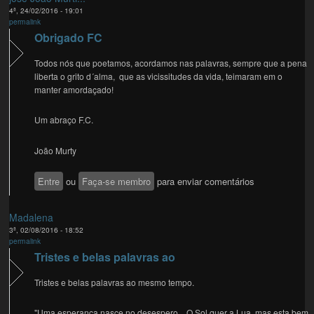
4ª, 24/02/2016 - 19:01
permalink
Obrigado FC
Todos nós que poetamos, acordamos nas palavras, sempre que a pena
liberta o grito d´alma, que as vicissitudes da vida, teimaram em o
manter amordaçado!
Um abraço F.C.
João Murty
Entre
ou
Faça-se membro
para enviar comentários
Madalena
3ª, 02/08/2016 - 18:52
permalink
Tristes e belas palavras ao
Tristes e belas palavras ao mesmo tempo.
"Uma esperança nasce no desespero... O Sol quer a Lua, mas esta bem