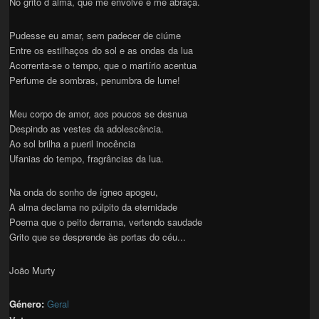
No grito d´alma, que me envolve e me abraça.
Pudesse eu amar, sem padecer de ciúme
Entre os estilhaços do sol e as ondas da lua
Acorrenta-se o tempo, que o martírio acentua
Perfume de sombras, penumbra de lume!
Meu corpo de amor, aos poucos se desnua
Despindo as vestes da adolescência.
Ao sol brilha a pueril inocência
Ufanias do tempo, fragrâncias da lua.
Na onda do sonho de ígneo apogeu,
A alma declama no púlpito da eternidade
Poema que o peito derrama, vertendo saudade
Grito que se desprende às portas do céu...
João Murty
Género:
Geral