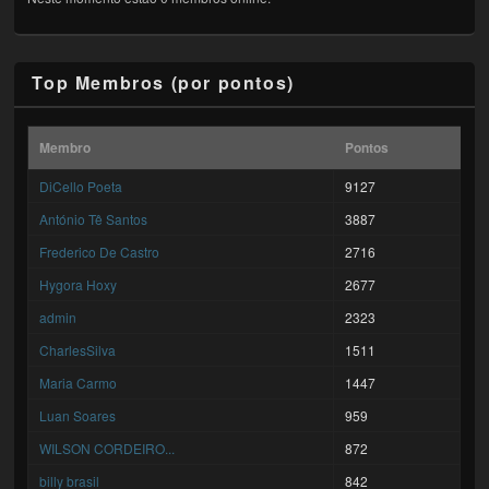
Top Membros (por pontos)
Membro
Pontos
DiCello Poeta
9127
António Tê Santos
3887
Frederico De Castro
2716
Hygora Hoxy
2677
admin
2323
CharlesSilva
1511
Maria Carmo
1447
Luan Soares
959
WILSON CORDEIRO...
872
billy brasil
842