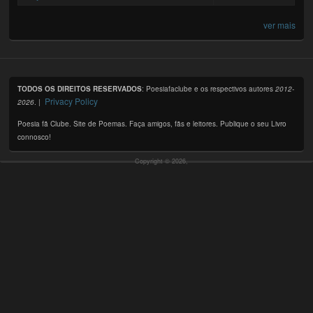
ver mais
TODOS OS DIREITOS RESERVADOS
: Poesiafaclube e os respectivos autores
2012-
Privacy Policy
2026
. |
Poesia fã Clube. Site de Poemas. Faça amigos, fãs e leitores. Publique o seu Livro
connosco!
Copyright © 2026,