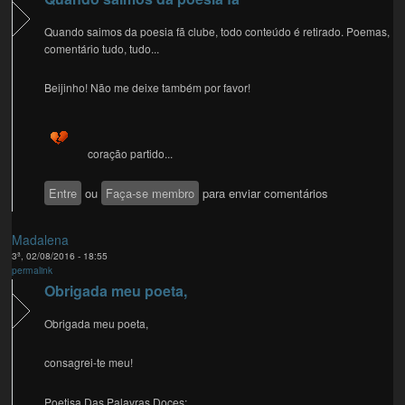
Quando saimos da poesia fã clube, todo conteúdo é retirado. Poemas,
comentário tudo, tudo...
Beijinho! Não me deixe também por favor!
coração partido...
Entre
ou
Faça-se membro
para enviar comentários
Madalena
3ª, 02/08/2016 - 18:55
permalink
Obrigada meu poeta,
Obrigada meu poeta,
consagrei-te meu!
Poetisa Das Palavras Doces;