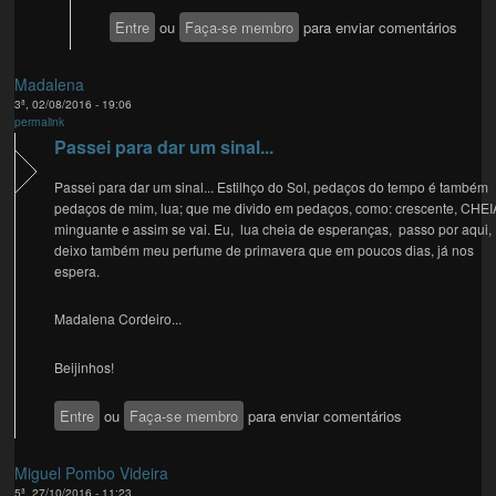
Entre
ou
Faça-se membro
para enviar comentários
Madalena
3ª, 02/08/2016 - 19:06
permalink
Passei para dar um sinal...
Passei para dar um sinal... Estilhço do Sol, pedaços do tempo é também
pedaços de mim, lua; que me divido em pedaços, como: crescente, CHEI
minguante e assim se vai. Eu, lua cheia de esperanças, passo por aqui,
deixo também meu perfume de primavera que em poucos dias, já nos
espera.
Madalena Cordeiro...
Beijinhos!
Entre
ou
Faça-se membro
para enviar comentários
Miguel Pombo Videira
5ª, 27/10/2016 - 11:23