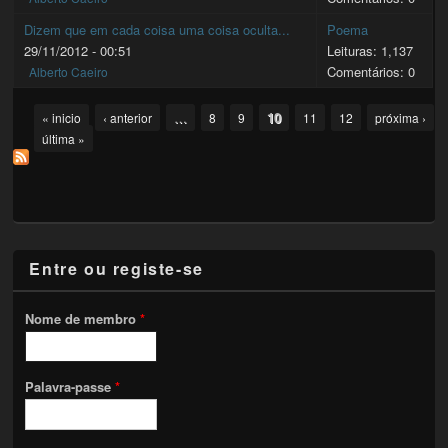
Dizem que em cada coisa uma coisa oculta...
Poema
29/11/2012 - 00:51
Leituras: 1,137
Comentários: 0
Alberto Caeiro
Pages
…
10
« inicio
‹ anterior
8
9
11
12
próxima ›
última »
Entre ou registe-se
Nome de membro
*
Palavra-passe
*