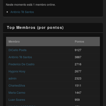
Neste momento está 1 membro online.
António Tê Santos
Top Membros (por pontos)
Membro
Pontos
DiCello Poeta
9127
António Tê Santos
3887
Frederico De Castro
2716
Hygora Hoxy
2677
admin
2323
CharlesSilva
1511
Maria Carmo
1447
Luan Soares
959