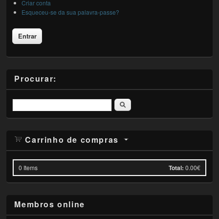
Criar conta
Esqueceu-se da sua palavra-passe?
Procurar:
Pesquisar
Carrinho de compras
0
Items
Total:
0.00€
Membros online