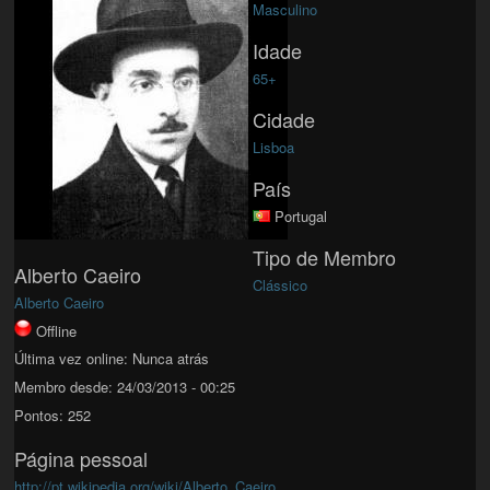
Masculino
Idade
65+
Cidade
Lisboa
País
Portugal
Tipo de Membro
Alberto Caeiro
Clássico
Alberto Caeiro
Offline
Última vez online:
Nunca atrás
Membro desde:
24/03/2013 - 00:25
Pontos:
252
Página pessoal
http://pt.wikipedia.org/wiki/Alberto_Caeiro