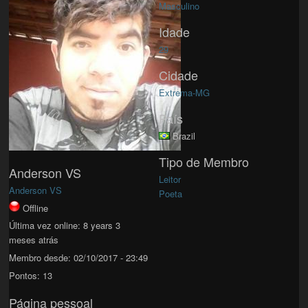
Masculino
Idade
29
Cidade
Extrema-MG
País
Brazil
Tipo de Membro
Anderson VS
Leitor
Anderson VS
Poeta
Offline
Última vez online:
8 years 3
meses atrás
Membro desde:
02/10/2017 - 23:49
Pontos:
13
Página pessoal