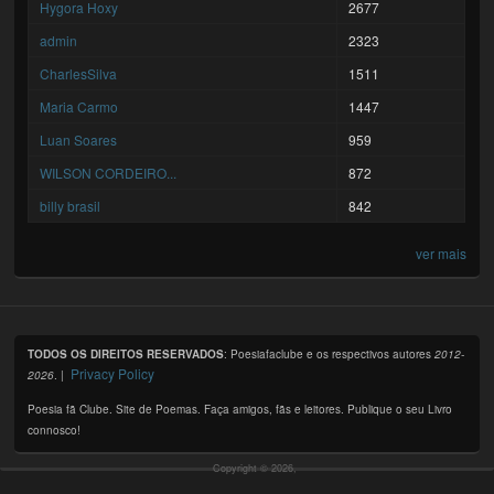
Hygora Hoxy
2677
admin
2323
CharlesSilva
1511
Maria Carmo
1447
Luan Soares
959
WILSON CORDEIRO...
872
billy brasil
842
ver mais
TODOS OS DIREITOS RESERVADOS
: Poesiafaclube e os respectivos autores
2012-
Privacy Policy
2026
. |
Poesia fã Clube. Site de Poemas. Faça amigos, fãs e leitores. Publique o seu Livro
connosco!
Copyright © 2026,