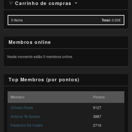
Carrinho de compras
0
Items
Total:
0.00€
Membros online
Neste momento estão 0 membros online.
Top Membros (por pontos)
Membro
Pontos
DiCello Poeta
9127
António Tê Santos
3887
Frederico De Castro
2716