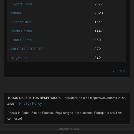
Hygora Hoxy
2677
admin
2323
CharlesSilva
1511
Maria Carmo
1447
Luan Soares
959
WILSON CORDEIRO...
872
billy brasil
842
ver mais
TODOS OS DIREITOS RESERVADOS
: Poesiafaclube e os respectivos autores
2012-
Privacy Policy
2026
. |
Poesia fã Clube. Site de Poemas. Faça amigos, fãs e leitores. Publique o seu Livro
connosco!
Copyright © 2026,