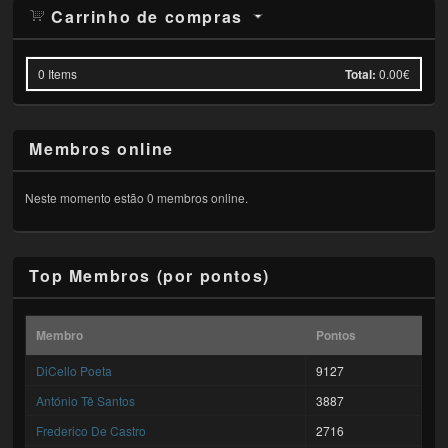
Carrinho de compras
0
Items
Total:
0.00€
Membros online
Neste momento estão 0 membros online.
Top Membros (por pontos)
Membro
Pontos
DiCello Poeta
9127
António Tê Santos
3887
Frederico De Castro
2716