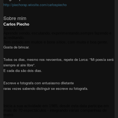
http://piechorap.wixsite.com/carlospiecho
Sobre mim
Carlos Piecho
Lisboa 1955
Aprende vendo, escutando, experimentando,sempre fazendo e
acreditando.
Tem estado em muitos e bons sítios, com muita e boa gente.
Gosta de brincar.
Todos os dias, mesmo nos nevoentos, repete de Lorca: "Mi poesía será
siempre al aire libre".
E cada dia são dois dias.
Escreve e fotografa com entusiasmo diletante
raras vezes sabendo distinguir se escreve ou fotografa.
Inicia a sua actividade em 1985, desde esta data participa em
mais de 70 espectáculos - integrando várias companhias de
teatro