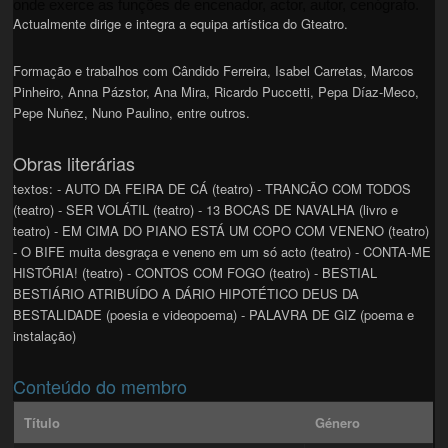
onde exerce as funções de encenador, actor, autor, cenógrafo.
Actualmente dirige e integra a equipa artística do Gteatro.
Formação e trabalhos com Cândido Ferreira, Isabel Carretas, Marcos
Pinheiro, Anna Pázstor, Ana Mira, Ricardo Puccetti, Pepa Díaz-Meco,
Pepe Nuñez, Nuno Paulino, entre outros.
Obras literárias
textos: - AUTO DA FEIRA DE CÁ (teatro) - TRANCÃO COM TODOS
(teatro) - SER VOLÁTIL (teatro) - 13 BOCAS DE NAVALHA (livro e
teatro) - EM CIMA DO PIANO ESTÁ UM COPO COM VENENO (teatro)
- O BIFE muita desgraça e veneno em um só acto (teatro) - CONTA-ME
HISTÓRIA! (teatro) - CONTOS COM FOGO (teatro) - BESTIAL
BESTIÁRIO ATRIBUÍDO A DÁRIO HIPOTÉTICO DEUS DA
BESTALIDADE (poesia e videopoema) - PALAVRA DE GIZ (poema e
instalação)
Conteúdo do membro
Título
Género