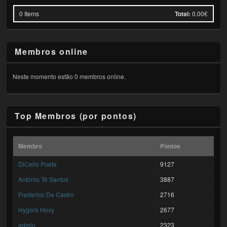
0
Items
Total:
0.00€
Membros online
Neste momento estão 0 membros online.
Top Membros (por pontos)
Membro
Pontos
DiCello Poeta
9127
António Tê Santos
3887
Frederico De Castro
2716
Hygora Hoxy
2677
admin
2323