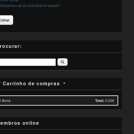
Esqueceu-se da sua palavra-passe?
rocurar:
Pesquisar
Carrinho de compras
0
Items
Total:
0.00€
embros online