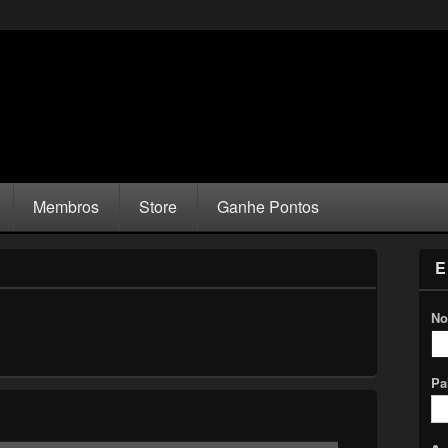
Membros
Store
Ganhe Pontos
E
No
Pa