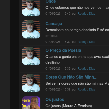
Onde
Onde estamos que não nos vemos mais?
01/06/2026 - 16:40, por
Rodrigo Dias
Cansaço
Desculpem se pareço desolado É só c
embota
01/06/2026 - 16:39, por
Rodrigo Dias
O Preço da Poesia
Quando a gente encontra a palavra ex
direitinho
01/06/2026 - 16:39, por
Rodrigo Dias
Dores Que Não São Minh...
Sei sentir dores que não são minhas Ma
01/06/2026 - 16:38, por
Rodrigo Dias
Os justos
Os justos (Mauro A Evaristo)