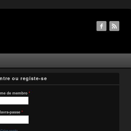
ntre ou registe-se
me de membro
*
lavra-passe
*
Criar conta