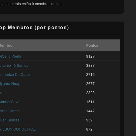
ste momento estão 0 membros online.
op Membros (por pontos)
Membro
Pontos
iCello Poeta
9127
ntónio Tê Santos
3887
rederico De Castro
2716
Hygora Hoxy
2677
admin
2323
harlesSilva
1511
Maria Carmo
1447
Luan Soares
959
WILSON CORDEIRO...
872