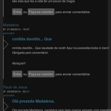
são elas que faz a vida ter um pouco de magia
Entre
ou
Faça-se membro
para enviar comentários
Madalena
6ª, 01/08/2014 - 19:47
permalink
ronilda davidio... Que
ronilda davidio... Que saudade de você! Aqui na poesiafanclube é claro!
Obrigada pelo comentário!
Abraços!!!
Entre
ou
Faça-se membro
para enviar comentários
Paulo de Jesus
3ª, 05/08/2014 - 03:11
permalink
Olá prezada Madalena,
Olá prezada Madalena, parabéns pelo belo poema versado com maestria