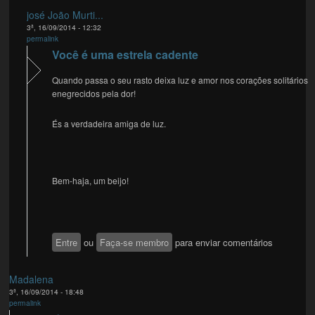
josé João Murti...
3ª, 16/09/2014 - 12:32
permalink
Você é uma estrela cadente
Quando passa o seu rasto deixa luz e amor nos corações solitários
enegrecidos pela dor!
És a verdadeira amiga de luz.
Bem-haja, um beijo!
Entre
ou
Faça-se membro
para enviar comentários
Madalena
3ª, 16/09/2014 - 18:48
permalink