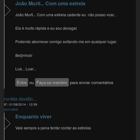
João Murti... Com uma estrela
João Murti... Com uma estrela cadente eu não posso voar...
Ela é muito rápida e eu sou devagar.
Podendo aborrecer comigo soltando-me em qualquer lugar.
Beijinhos!
Lua... Luar...
Entre
ou
Faça-se membro
para enviar comentários
ronilda davidlo...
6ª, 01/08/2014 - 12:59
permalink
Enquanto viver
Vale sempre a pena tentar contar as estrelas