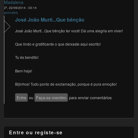
Madalena
2ª, 22/09/2014 - 03:14
permalink
José João Murti...Que bênção
José João Murti...Que bênção ter você! Dá uma alegria em viver!
Que lindo e gratificante o que deixaste aqui escrito!
Tu és bendito!
Bem haja!
Bijinhos! Tudo ponto de exclamação, porque é pura emoção!
Entre
ou
Faça-se membro
para enviar comentários
Entre ou registe-se