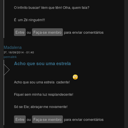
O infinito buscar! Vem que têm! Olha, quem fala?
É um Zé ninguém!!!
Entre
ou
Faça-se membro
para enviar comentários
Madalena
3ª, 16/09/2014 - 01:40
permalink
Acho que sou uma estrela
Acho que sou uma estrela cadente!
Fiquei sem minha luz resplandecente!
Só se Ele; abraçar-me novamente!
Entre
ou
Faça-se membro
para enviar comentários