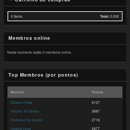
0
Items
Total:
0.00€
Membros online
Neste momento estão 0 membros online.
Top Membros (por pontos)
Membro
Pontos
DiCello Poeta
9127
António Tê Santos
3887
Frederico De Castro
2716
Hygora Hoxy
2677