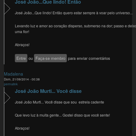
José João...Que lindo! Então
José João...Que lindo! Então quero estar sempre à voar pelo universo...
Levando luz e amor ao coração disperso, submerso na dor; passo e deix
uma flor!
Abraços!
Entre
ou
Faça-se membro
para enviar comentários
Madalena
Dom, 21/09/2014 - 00:38
permalink
José João Murti... Você disse
José João Murti... Você disse que sou estrela cadente
Que levo luz à muita gente... Gostei disso que você sente!
Abraços!