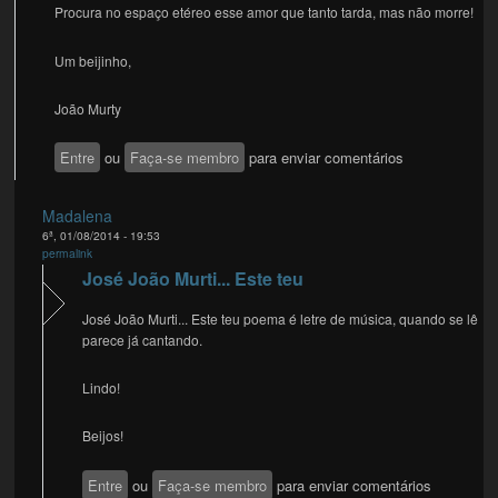
Procura no espaço etéreo esse amor que tanto tarda, mas não morre!
Um beijinho,
João Murty
Entre
ou
Faça-se membro
para enviar comentários
Madalena
6ª, 01/08/2014 - 19:53
permalink
José João Murti... Este teu
José João Murti... Este teu poema é letre de música, quando se lê
parece já cantando.
Lindo!
Beijos!
Entre
ou
Faça-se membro
para enviar comentários