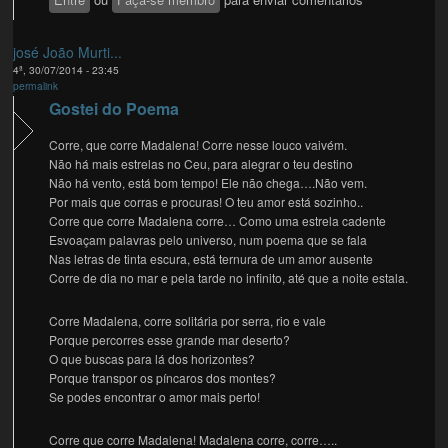
josé João Murti...
4ª, 30/07/2014 - 23:45
permalink
Gostei do Poema
Corre, que corre Madalena! Corre nesse louco vaivém.
Não há mais estrelas no Ceu, para alegrar o teu destino
Não há vento, está bom tempo! Ele não chega….Não vem.
Por mais que corras e procuras! O teu amor está sozinho..
Corre que corre Madalena corre… Como uma estrela cadente
Esvoaçam palavras pelo universo, num poema que se fala
Nas letras de tinta escura, está ternura de um amor ausente
Corre de dia no mar e pela tarde no infinito, até que a noite estala.
Corre Madalena, corre solitária por serra, rio e vale
Porque percorres esse grande mar deserto?
O que buscas para lá dos horizontes?
Porque transpor os píncaros dos montes?
Se podes encontrar o amor mais perto!
Corre que corre Madalena! Madalena corre, corre…..