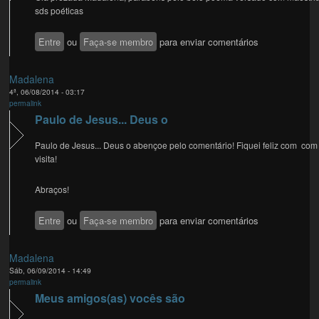
sds poéticas
Entre
ou
Faça-se membro
para enviar comentários
Madalena
4ª, 06/08/2014 - 03:17
permalink
Paulo de Jesus... Deus o
Paulo de Jesus... Deus o abençoe pelo comentário! Fiquei feliz com com
visita!
Abraços!
Entre
ou
Faça-se membro
para enviar comentários
Madalena
Sáb, 06/09/2014 - 14:49
permalink
Meus amigos(as) vocês são