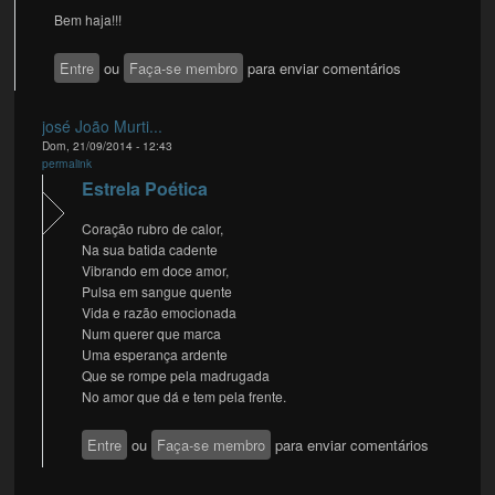
Bem haja!!!
Entre
ou
Faça-se membro
para enviar comentários
josé João Murti...
Dom, 21/09/2014 - 12:43
permalink
Estrela Poética
Coração rubro de calor,
Na sua batida cadente
Vibrando em doce amor,
Pulsa em sangue quente
Vida e razão emocionada
Num querer que marca
Uma esperança ardente
Que se rompe pela madrugada
No amor que dá e tem pela frente.
Entre
ou
Faça-se membro
para enviar comentários