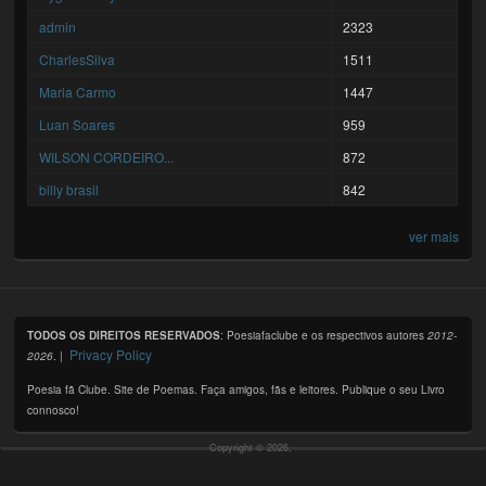
admin
2323
CharlesSilva
1511
Maria Carmo
1447
Luan Soares
959
WILSON CORDEIRO...
872
billy brasil
842
ver mais
TODOS OS DIREITOS RESERVADOS
: Poesiafaclube e os respectivos autores
2012-
Privacy Policy
2026
. |
Poesia fã Clube. Site de Poemas. Faça amigos, fãs e leitores. Publique o seu Livro
connosco!
Copyright © 2026,