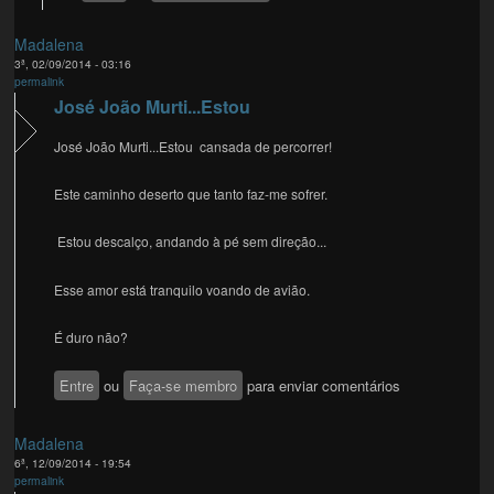
Madalena
3ª, 02/09/2014 - 03:16
permalink
José João Murti...Estou
José João Murti...Estou cansada de percorrer!
Este caminho deserto que tanto faz-me sofrer.
Estou descalço, andando à pé sem direção...
Esse amor está tranquilo voando de avião.
É duro não?
Entre
ou
Faça-se membro
para enviar comentários
Madalena
6ª, 12/09/2014 - 19:54
permalink