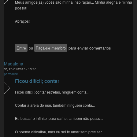
Meus amigos(as) vocês são minha inspiração... Minha alegria e minha
poesia!
Abraços!
Entre
ou
Faça-se membro
para enviar comentários
Madalena
3ª, 20/01/2015 - 13:30
permalink
Ficou difícil; contar
Ficou difícil; contar estrelas, ninguém conta...
Contar a areia do mar, também ninguém conta...
Eu buscar o infinito para dar-te; também não posso...
O poema dificultou, mas eu sei te amar sem precisar...