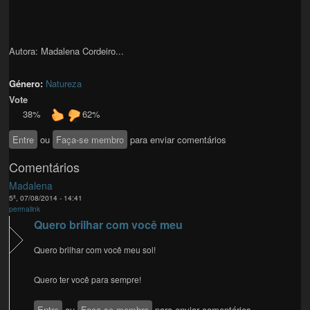
Autora: Madalena Cordeiro...
Género:
Natureza
Vote
38%
62%
Entre
ou
Faça-se membro
para enviar comentários
Comentários
Madalena
5ª, 07/08/2014 - 14:41
permalink
Quero brilhar com você meu
Quero brilhar com você meu sol!
Quero ter você para sempre!
Entre
ou
Faça-se membro
para enviar comentários