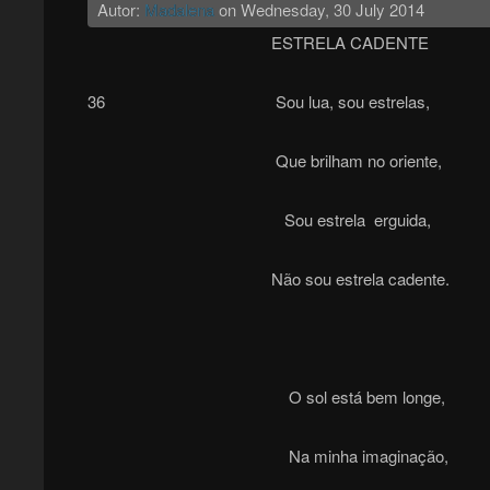
Autor:
Madalena
on
Wednesday, 30 July 2014
ESTRELA CADENTE
36 Sou lua, sou estrelas,
Que brilham no oriente,
Sou estrela erguida,
Não sou estrela cadente.
O sol está bem longe,
Na minha imaginação,