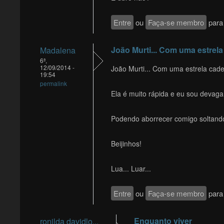
Entre
ou
Faça-se membro
para 
João Murti... Com uma estrela
Madalena
6ª,
12/09/2014 -
João Murti... Com uma estrela cade
19:54
permalink
Ela é muito rápida e eu sou devaga
Podendo aborrecer comigo soltand
Beijinhos!
Lua... Luar...
Entre
ou
Faça-se membro
para 
Enquanto viver
ronilda davidlo...