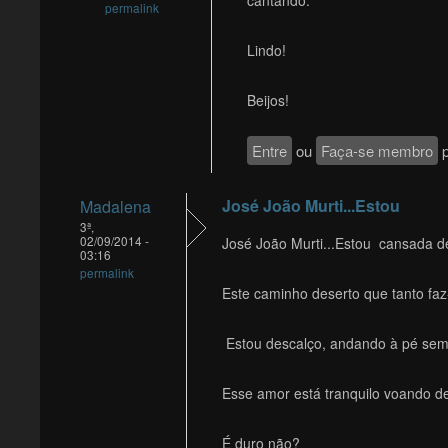
cantando.
permalink
Lindo!
Beijos!
Entre
ou
Faça-se membro
p
José João Murti...Estou
Madalena
3ª,
02/09/2014 -
José João Murti...Estou cansada de
03:16
permalink
Este caminho deserto que tanto faz
Estou descalço, andando à pé sem 
Esse amor está tranquilo voando de
É duro não?