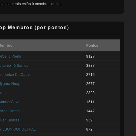
ste momento estão 0 membros online.
op Membros (por pontos)
Membro
Pontos
iCello Poeta
9127
ntónio Tê Santos
3887
rederico De Castro
2716
Hygora Hoxy
2677
admin
2323
harlesSilva
1511
Maria Carmo
1447
Luan Soares
959
WILSON CORDEIRO...
872