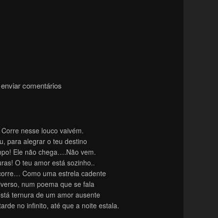
enviar comentários
 Corre nesse louco vaivém.
, para alegrar o teu destino
mpo! Ele não chega….Não vem.
ras! O teu amor está sozinho..
corre… Como uma estrela cadente
iverso, num poema que se fala
 está ternura de um amor ausente
rde no infinito, até que a noite estala.