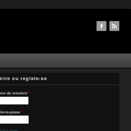
ntre ou registe-se
me de membro
*
lavra-passe
*
Criar conta