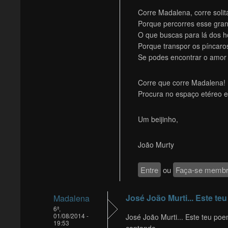
Corre Madalena, corre solitá
Porque percorres esse gra
O que buscas para lá dos h
Porque transpor os píncar
Se podes encontrar o amor 
Corre que corre Madalena! 
Procura no espaço etéreo e
Um beijinho,
João Murty
Entre
ou
Faça-se memb
José João Murti... Este teu
Madalena
6ª,
01/08/2014 -
José João Murti... Este teu poe
19:53