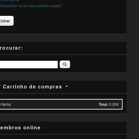
Esqueceu-se da sua palavra-passe?
rocurar:
Pesquisar
Carrinho de compras
0
Items
Total:
0.00€
embros online