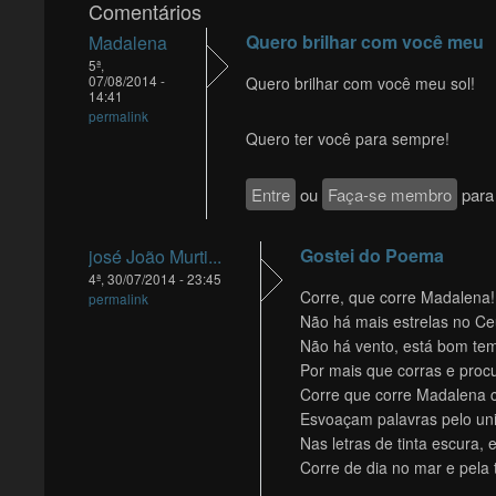
Comentários
Quero brilhar com você meu
Madalena
5ª,
07/08/2014 -
Quero brilhar com você meu sol!
14:41
permalink
Quero ter você para sempre!
Entre
ou
Faça-se membro
para 
Gostei do Poema
josé João Murti...
4ª, 30/07/2014 - 23:45
Corre, que corre Madalena!
permalink
Não há mais estrelas no Ceu
Não há vento, está bom te
Por mais que corras e procu
Corre que corre Madalena 
Esvoaçam palavras pelo un
Nas letras de tinta escura,
Corre de dia no mar e pela ta