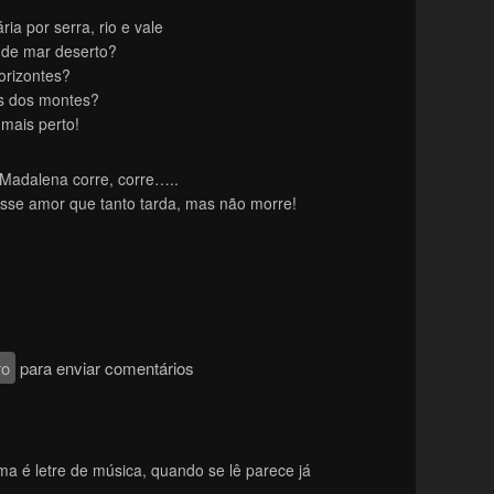
ria por serra, rio e vale
nde mar deserto?
orizontes?
os dos montes?
mais perto!
Madalena corre, corre…..
sse amor que tanto tarda, mas não morre!
ro
para enviar comentários
ma é letre de música, quando se lê parece já