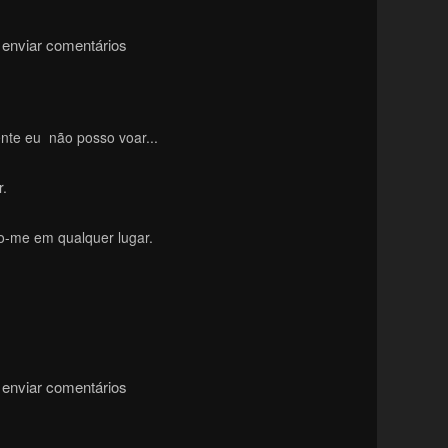
enviar comentários
nte eu não posso voar...
r.
o-me em qualquer lugar.
enviar comentários