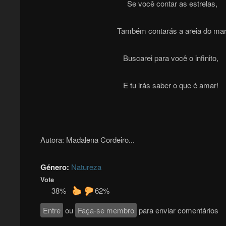
Se você contar as estrelas,
Também contarás a areia do mar
Buscarei para você o infinito,
E tu irás saber o que é amar!
Autora: Madalena Cordeiro...
Género:
Natureza
Vote
38%
62%
Entre
ou
Faça-se membro
para enviar comentários