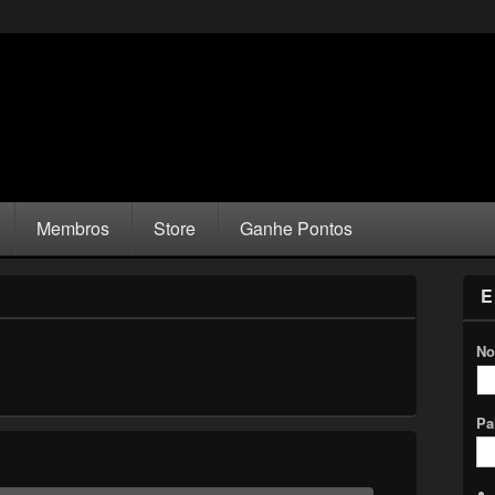
Membros
Store
Ganhe Pontos
E
No
Pa