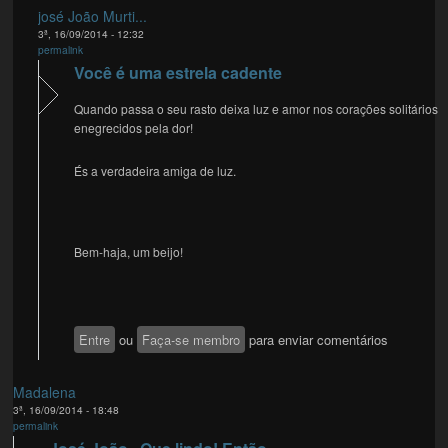
josé João Murti...
3ª, 16/09/2014 - 12:32
permalink
Você é uma estrela cadente
Quando passa o seu rasto deixa luz e amor nos corações solitários
enegrecidos pela dor!
És a verdadeira amiga de luz.
Bem-haja, um beijo!
Entre
ou
Faça-se membro
para enviar comentários
Madalena
3ª, 16/09/2014 - 18:48
permalink