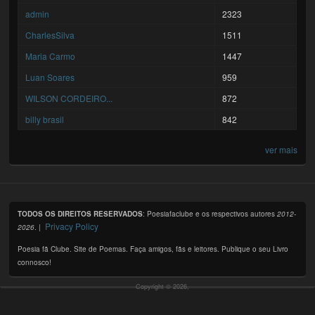
admin
2323
CharlesSilva
1511
Maria Carmo
1447
Luan Soares
959
WILSON CORDEIRO...
872
billy brasil
842
ver mais
TODOS OS DIREITOS RESERVADOS
: Poesiafaclube e os respectivos autores
2012-
Privacy Policy
2026
. |
Poesia fã Clube. Site de Poemas. Faça amigos, fãs e leitores. Publique o seu Livro
connosco!
Copyright © 2026,