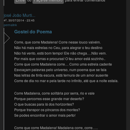
josé João Murti...
4ª, 30/07/2014 - 23:45
permalink
Gostei do Poema
Corre, que corre Madalena! Corre nesse louco vaivém.
Não há mais estrelas no Ceu, para alegrar o teu destino
Não há vento, está bom tempo! Ele não chega….Não vem.
Por mais que corras e procuras! O teu amor está sozinho..
Corre que corre Madalena corre… Como uma estrela cadente
Esvoaçam palavras pelo universo, num poema que se fala
Nas letras de tinta escura, está ternura de um amor ausente
Corre de dia no mar e pela tarde no infinito, até que a noite estala.
Corre Madalena, corre solitária por serra, rio e vale
Porque percorres esse grande mar deserto?
O que buscas para lá dos horizontes?
Porque transpor os píncaros dos montes?
Se podes encontrar o amor mais perto!
Corre que corre Madalena! Madalena corre, corre…..