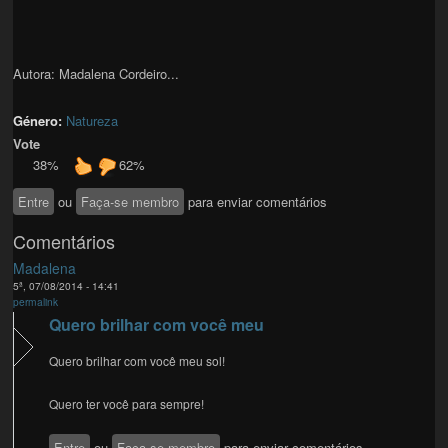
Autora: Madalena Cordeiro...
Género:
Natureza
Vote
38%
62%
Entre
ou
Faça-se membro
para enviar comentários
Comentários
Madalena
5ª, 07/08/2014 - 14:41
permalink
Quero brilhar com você meu
Quero brilhar com você meu sol!
Quero ter você para sempre!
Entre
ou
Faça-se membro
para enviar comentários