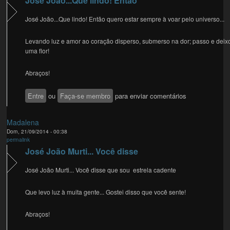
José João...Que lindo! Então
José João...Que lindo! Então quero estar sempre à voar pelo universo...
Levando luz e amor ao coração disperso, submerso na dor; passo e deix
uma flor!
Abraços!
Entre
ou
Faça-se membro
para enviar comentários
Madalena
Dom, 21/09/2014 - 00:38
permalink
José João Murti... Você disse
José João Murti... Você disse que sou estrela cadente
Que levo luz à muita gente... Gostei disso que você sente!
Abraços!