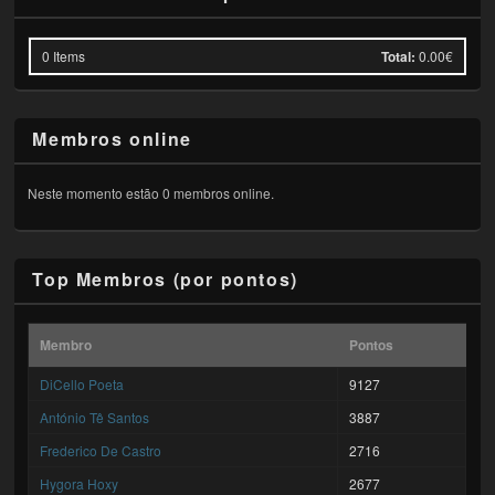
0
Items
Total:
0.00€
Membros online
Neste momento estão 0 membros online.
Top Membros (por pontos)
Membro
Pontos
DiCello Poeta
9127
António Tê Santos
3887
Frederico De Castro
2716
Hygora Hoxy
2677