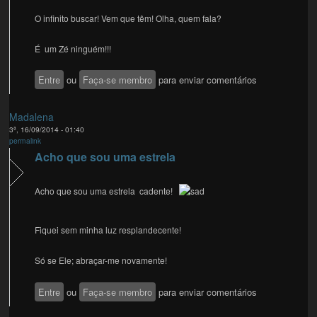
O infinito buscar! Vem que têm! Olha, quem fala?
É um Zé ninguém!!!
Entre
ou
Faça-se membro
para enviar comentários
Madalena
3ª, 16/09/2014 - 01:40
permalink
Acho que sou uma estrela
Acho que sou uma estrela cadente!
Fiquei sem minha luz resplandecente!
Só se Ele; abraçar-me novamente!
Entre
ou
Faça-se membro
para enviar comentários