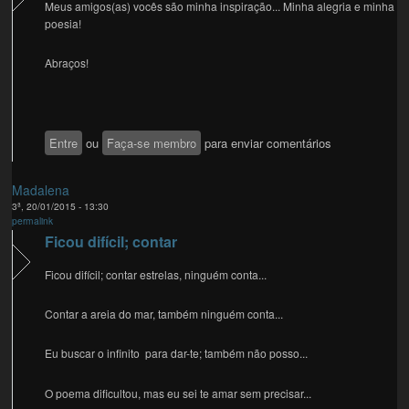
Meus amigos(as) vocês são minha inspiração... Minha alegria e minha
poesia!
Abraços!
Entre
ou
Faça-se membro
para enviar comentários
Madalena
3ª, 20/01/2015 - 13:30
permalink
Ficou difícil; contar
Ficou difícil; contar estrelas, ninguém conta...
Contar a areia do mar, também ninguém conta...
Eu buscar o infinito para dar-te; também não posso...
O poema dificultou, mas eu sei te amar sem precisar...