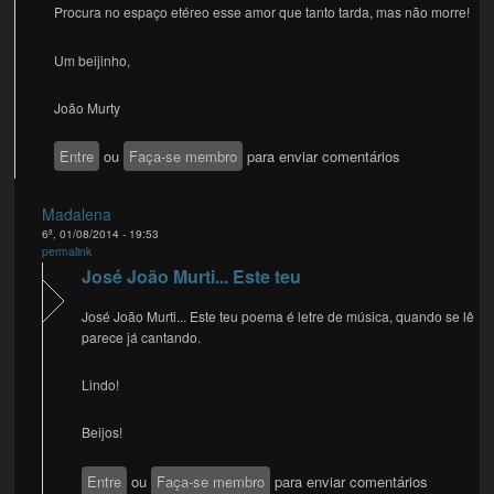
Procura no espaço etéreo esse amor que tanto tarda, mas não morre!
Um beijinho,
João Murty
Entre
ou
Faça-se membro
para enviar comentários
Madalena
6ª, 01/08/2014 - 19:53
permalink
José João Murti... Este teu
José João Murti... Este teu poema é letre de música, quando se lê
parece já cantando.
Lindo!
Beijos!
Entre
ou
Faça-se membro
para enviar comentários