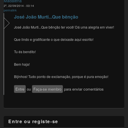
Madalena
2ª, 22/09/2014 - 03:14
permalink
José João Murti...Que bênção
José João Murti...Que bênção ter você! Dá uma alegria em viver!
Que lindo e gratificante o que deixaste aqui escrito!
Tu és bendito!
Bem haja!
Bijinhos! Tudo ponto de exclamação, porque é pura emoção!
Entre
ou
Faça-se membro
para enviar comentários
Entre ou registe-se