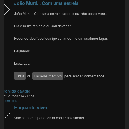
João Murti... Com uma estrela
João Murti... Com uma estrela cadente eu não posso voar...
Ela é muito rápida e eu sou devagar.
Podendo aborrecer comigo soltando-me em qualquer lugar.
Beijinhos!
Lua... Luar...
Entre
ou
Faça-se membro
para enviar comentários
ronilda davidlo...
6ª, 01/08/2014 - 12:59
permalink
Enquanto viver
Vale sempre a pena tentar contar as estrelas