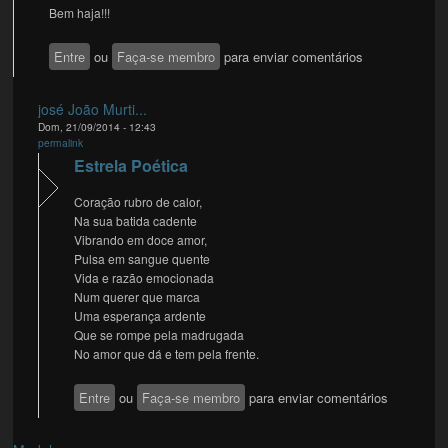
Bem haja!!!
Entre
ou
Faça-se membro
para enviar comentários
josé João Murti...
Dom, 21/09/2014 - 12:43
permalink
Estrela Poética
Coração rubro de calor,
Na sua batida cadente
Vibrando em doce amor,
Pulsa em sangue quente
Vida e razão emocionada
Num querer que marca
Uma esperança ardente
Que se rompe pela madrugada
No amor que dá e tem pela frente.
Entre
ou
Faça-se membro
para enviar comentários