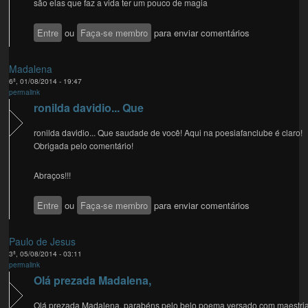
são elas que faz a vida ter um pouco de magia
Entre
ou
Faça-se membro
para enviar comentários
Madalena
6ª, 01/08/2014 - 19:47
permalink
ronilda davidio... Que
ronilda davidio... Que saudade de você! Aqui na poesiafanclube é claro!
Obrigada pelo comentário!
Abraços!!!
Entre
ou
Faça-se membro
para enviar comentários
Paulo de Jesus
3ª, 05/08/2014 - 03:11
permalink
Olá prezada Madalena,
Olá prezada Madalena, parabéns pelo belo poema versado com maestria