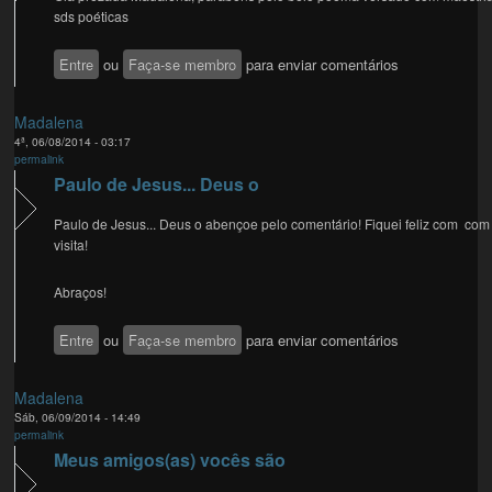
sds poéticas
Entre
ou
Faça-se membro
para enviar comentários
Madalena
4ª, 06/08/2014 - 03:17
permalink
Paulo de Jesus... Deus o
Paulo de Jesus... Deus o abençoe pelo comentário! Fiquei feliz com com
visita!
Abraços!
Entre
ou
Faça-se membro
para enviar comentários
Madalena
Sáb, 06/09/2014 - 14:49
permalink
Meus amigos(as) vocês são