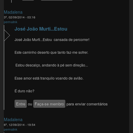
Madalena
3ª, 02/09/2014 - 03:16
permalink
José João Murti...Estou
José João Murti...Estou cansada de percorrer!
Este caminho deserto que tanto faz-me sofrer.
Estou descalço, andando à pé sem direção...
Esse amor está tranquilo voando de avião.
É duro não?
Entre
ou
Faça-se membro
para enviar comentários
Madalena
6ª, 12/09/2014 - 19:54
permalink