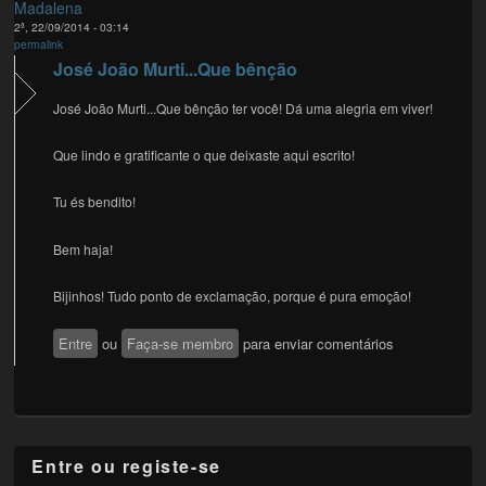
Madalena
2ª, 22/09/2014 - 03:14
permalink
José João Murti...Que bênção
José João Murti...Que bênção ter você! Dá uma alegria em viver!
Que lindo e gratificante o que deixaste aqui escrito!
Tu és bendito!
Bem haja!
Bijinhos! Tudo ponto de exclamação, porque é pura emoção!
Entre
ou
Faça-se membro
para enviar comentários
Entre ou registe-se