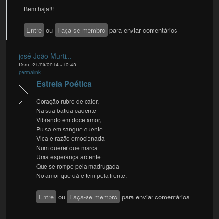
Bem haja!!!
Entre
ou
Faça-se membro
para enviar comentários
josé João Murti...
Dom, 21/09/2014 - 12:43
permalink
Estrela Poética
Coração rubro de calor,
Na sua batida cadente
Vibrando em doce amor,
Pulsa em sangue quente
Vida e razão emocionada
Num querer que marca
Uma esperança ardente
Que se rompe pela madrugada
No amor que dá e tem pela frente.
Entre
ou
Faça-se membro
para enviar comentários