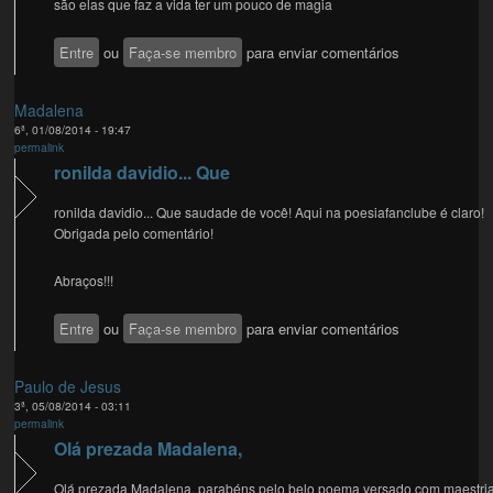
são elas que faz a vida ter um pouco de magia
Entre
ou
Faça-se membro
para enviar comentários
Madalena
6ª, 01/08/2014 - 19:47
permalink
ronilda davidio... Que
ronilda davidio... Que saudade de você! Aqui na poesiafanclube é claro!
Obrigada pelo comentário!
Abraços!!!
Entre
ou
Faça-se membro
para enviar comentários
Paulo de Jesus
3ª, 05/08/2014 - 03:11
permalink
Olá prezada Madalena,
Olá prezada Madalena, parabéns pelo belo poema versado com maestria