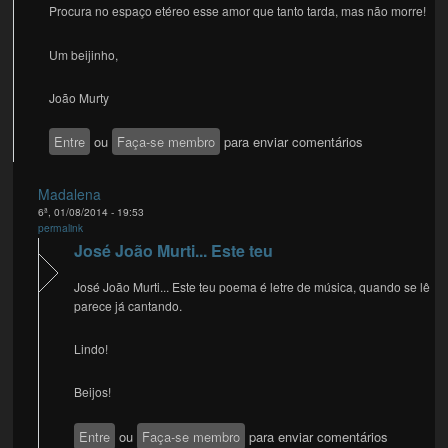
Procura no espaço etéreo esse amor que tanto tarda, mas não morre!
Um beijinho,
João Murty
Entre
ou
Faça-se membro
para enviar comentários
Madalena
6ª, 01/08/2014 - 19:53
permalink
José João Murti... Este teu
José João Murti... Este teu poema é letre de música, quando se lê
parece já cantando.
Lindo!
Beijos!
Entre
ou
Faça-se membro
para enviar comentários