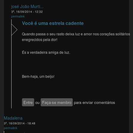
josé João Murti...
3ª, 16/09/2014 - 12:32
permalink
Você é uma estrela cadente
Quando passa o seu rasto deixa luz e amor nos corações solitários
enegrecidos pela dor!
És a verdadeira amiga de luz.
Bem-haja, um beijo!
Entre
ou
Faça-se membro
para enviar comentários
Madalena
3ª, 16/09/2014 - 18:48
permalink