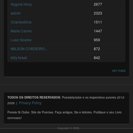
Hygora Hoxy
2677
admin
2323
CharlesSilva
1511
Maria Carmo
1447
Luan Soares
959
WILSON CORDEIRO...
872
billy brasil
842
ver mais
TODOS OS DIREITOS RESERVADOS
: Poesiafaclube e os respectivos autores
2012-
Privacy Policy
2026
. |
Poesia fã Clube. Site de Poemas. Faça amigos, fãs e leitores. Publique o seu Livro
connosco!
Copyright © 2026,