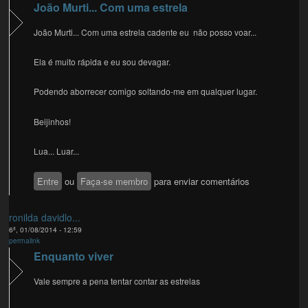
João Murti... Com uma estrela
João Murti... Com uma estrela cadente eu não posso voar...
Ela é muito rápida e eu sou devagar.
Podendo aborrecer comigo soltando-me em qualquer lugar.
Beijinhos!
Lua... Luar...
Entre
ou
Faça-se membro
para enviar comentários
ronilda davidlo...
6ª, 01/08/2014 - 12:59
permalink
Enquanto viver
Vale sempre a pena tentar contar as estrelas