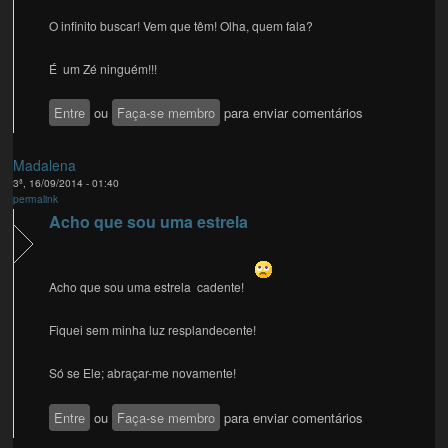
O infinito buscar! Vem que têm! Olha, quem fala?
É um Zé ninguém!!!
Entre
ou
Faça-se membro
para enviar comentários
Madalena
3ª, 16/09/2014 - 01:40
permalink
Acho que sou uma estrela
Acho que sou uma estrela cadente!
Fiquei sem minha luz resplandecente!
Só se Ele; abraçar-me novamente!
Entre
ou
Faça-se membro
para enviar comentários