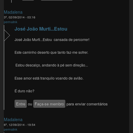
Madalena
3ª, 02/09/2014 - 03:16
permalink
José João Murti...Estou
José João Murti...Estou cansada de percorrer!
Este caminho deserto que tanto faz-me sofrer.
Estou descalço, andando à pé sem direção...
Esse amor está tranquilo voando de avião.
É duro não?
Entre
ou
Faça-se membro
para enviar comentários
Madalena
6ª, 12/09/2014 - 19:54
permalink