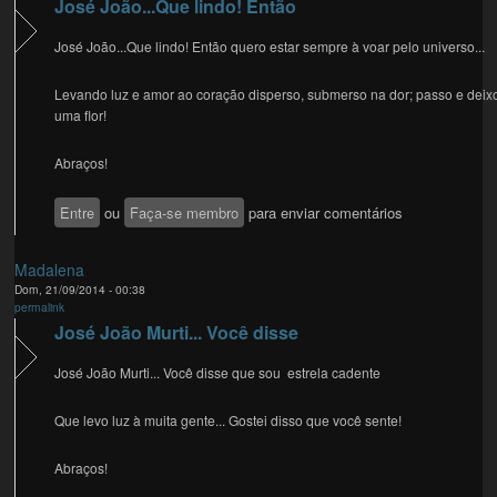
José João...Que lindo! Então
José João...Que lindo! Então quero estar sempre à voar pelo universo...
Levando luz e amor ao coração disperso, submerso na dor; passo e deix
uma flor!
Abraços!
Entre
ou
Faça-se membro
para enviar comentários
Madalena
Dom, 21/09/2014 - 00:38
permalink
José João Murti... Você disse
José João Murti... Você disse que sou estrela cadente
Que levo luz à muita gente... Gostei disso que você sente!
Abraços!