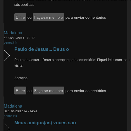
sds poéticas
Entre
ou
Faça-se membro
para enviar comentários
Madalena
4ª, 06/08/2014 - 03:17
permalink
Paulo de Jesus... Deus o
Paulo de Jesus... Deus o abençoe pelo comentário! Fiquei feliz com com
visita!
Abraços!
Entre
ou
Faça-se membro
para enviar comentários
Madalena
Sáb, 06/09/2014 - 14:49
permalink
Meus amigos(as) vocês são