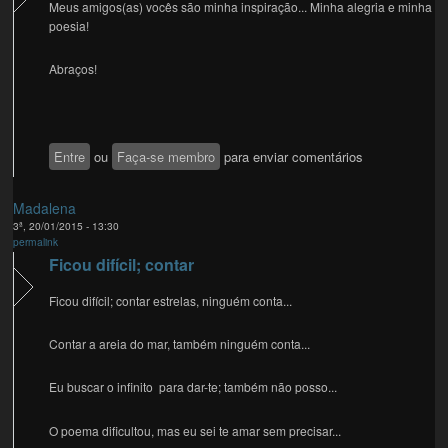
Meus amigos(as) vocês são minha inspiração... Minha alegria e minha
poesia!
Abraços!
Entre
ou
Faça-se membro
para enviar comentários
Madalena
3ª, 20/01/2015 - 13:30
permalink
Ficou difícil; contar
Ficou difícil; contar estrelas, ninguém conta...
Contar a areia do mar, também ninguém conta...
Eu buscar o infinito para dar-te; também não posso...
O poema dificultou, mas eu sei te amar sem precisar...