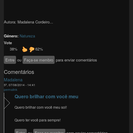
Autora: Madalena Cordeiro...
Género:
Natureza
Vote
38%
62%
Entre
ou
Faça-se membro
para enviar comentários
Comentários
Madalena
5ª, 07/08/2014 - 14:41
permalink
Quero brilhar com você meu
Quero brilhar com você meu sol!
Quero ter você para sempre!
Entre
ou
Faça-se membro
para enviar comentários