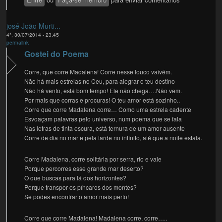
josé João Murti...
4ª, 30/07/2014 - 23:45
permalink
Gostei do Poema
Corre, que corre Madalena! Corre nesse louco vaivém.
Não há mais estrelas no Ceu, para alegrar o teu destino
Não há vento, está bom tempo! Ele não chega….Não vem.
Por mais que corras e procuras! O teu amor está sozinho..
Corre que corre Madalena corre… Como uma estrela cadente
Esvoaçam palavras pelo universo, num poema que se fala
Nas letras de tinta escura, está ternura de um amor ausente
Corre de dia no mar e pela tarde no infinito, até que a noite estala.
Corre Madalena, corre solitária por serra, rio e vale
Porque percorres esse grande mar deserto?
O que buscas para lá dos horizontes?
Porque transpor os píncaros dos montes?
Se podes encontrar o amor mais perto!
Corre que corre Madalena! Madalena corre, corre…..