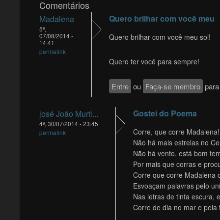
Comentários
Quero brilhar com você meu
Madalena
5ª,
07/08/2014 -
Quero brilhar com você meu sol!
14:41
permalink
Quero ter você para sempre!
Entre
ou
Faça-se membro
para 
Gostei do Poema
josé João Murti...
4ª, 30/07/2014 - 23:45
Corre, que corre Madalena!
permalink
Não há mais estrelas no Ceu
Não há vento, está bom te
Por mais que corras e procu
Corre que corre Madalena 
Esvoaçam palavras pelo un
Nas letras de tinta escura,
Corre de dia no mar e pela ta