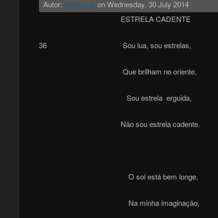
Autor:
Madalena
on
Wednesday, 30 July 2014
ESTRELA CADENTE
36 Sou lua, sou estrelas,
Que brilham no oriente,
Sou estrela erguida,
Não sou estrela cadente.
O sol está bem longe,
Na minha imaginação,