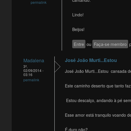
cantando.
permalink
Lindo!
Beijos!
Entre
ou
Faça-se membro
p
José João Murti...Estou
Madalena
3ª,
02/09/2014 -
José João Murti...Estou cansada de
03:16
permalink
Este caminho deserto que tanto faz
Estou descalço, andando à pé sem 
Esse amor está tranquilo voando de
É duro não?