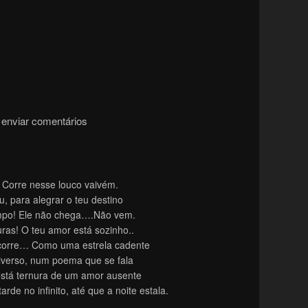
enviar comentários
 Corre nesse louco vaivém.
, para alegrar o teu destino
mpo! Ele não chega….Não vem.
ras! O teu amor está sozinho..
corre… Como uma estrela cadente
iverso, num poema que se fala
 está ternura de um amor ausente
rde no infinito, até que a noite estala.