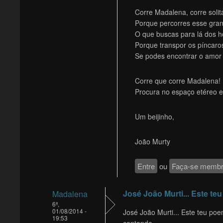
Corre Madalena, corre solitá
Porque percorres esse gra
O que buscas para lá dos h
Porque transpor os píncar
Se podes encontrar o amor 
Corre que corre Madalena! 
Procura no espaço etéreo e
Um beijinho,
João Murty
Entre
ou
Faça-se memb
José João Murti... Este teu
Madalena
6ª,
01/08/2014 -
José João Murti... Este teu poe
19:53