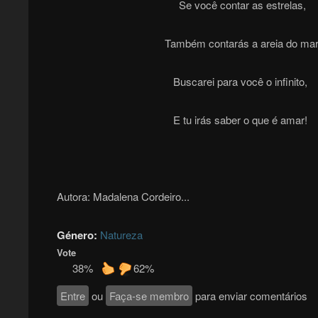
Se você contar as estrelas,
Também contarás a areia do mar
Buscarei para você o infinito,
E tu irás saber o que é amar!
Autora: Madalena Cordeiro...
Género:
Natureza
Vote
38%
62%
Entre
ou
Faça-se membro
para enviar comentários