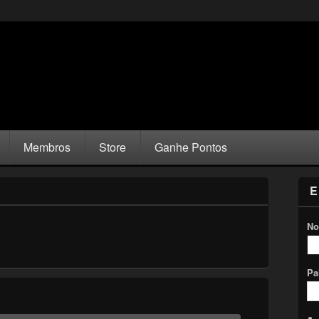
Membros
Store
Ganhe Pontos
E
No
Pa