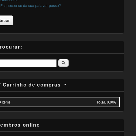
Esqueceu-se da sua palavra-passe?
rocurar:
Pesquisar
Carrinho de compras
0
Items
Total:
0.00€
embros online