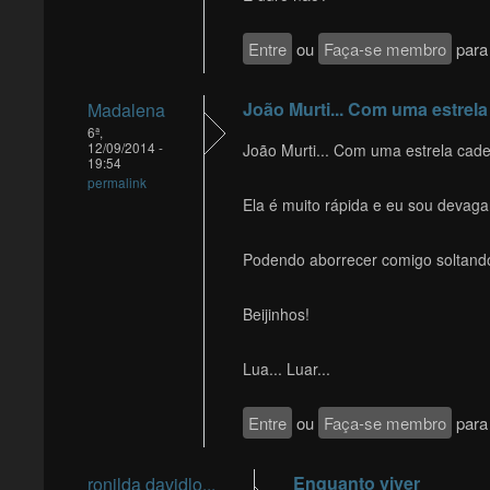
Entre
ou
Faça-se membro
para 
João Murti... Com uma estrela
Madalena
6ª,
12/09/2014 -
João Murti... Com uma estrela cade
19:54
permalink
Ela é muito rápida e eu sou devaga
Podendo aborrecer comigo soltand
Beijinhos!
Lua... Luar...
Entre
ou
Faça-se membro
para 
Enquanto viver
ronilda davidlo...