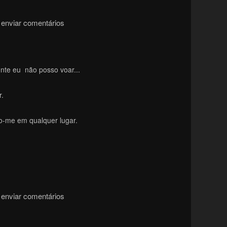
enviar comentários
nte eu não posso voar...
r.
o-me em qualquer lugar.
enviar comentários