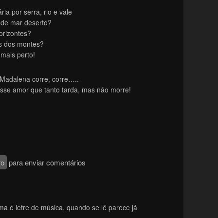
ria por serra, rio e vale
nde mar deserto?
orizontes?
os dos montes?
mais perto!
Madalena corre, corre…..
sse amor que tanto tarda, mas não morre!
ro
para enviar comentários
ma é letre de música, quando se lê parece já