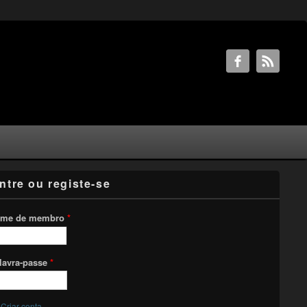
ntre ou registe-se
me de membro
*
lavra-passe
*
Criar conta