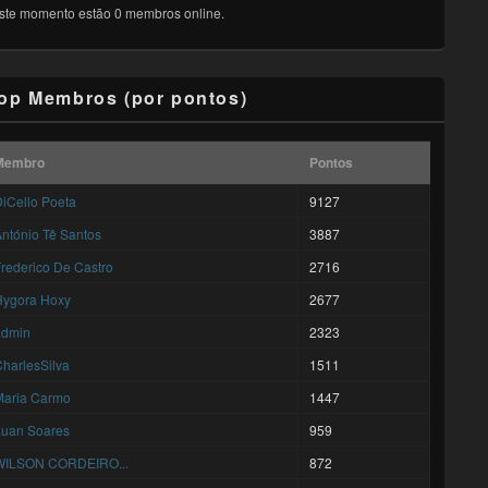
ste momento estão 0 membros online.
op Membros (por pontos)
Membro
Pontos
iCello Poeta
9127
ntónio Tê Santos
3887
rederico De Castro
2716
Hygora Hoxy
2677
admin
2323
harlesSilva
1511
Maria Carmo
1447
Luan Soares
959
WILSON CORDEIRO...
872