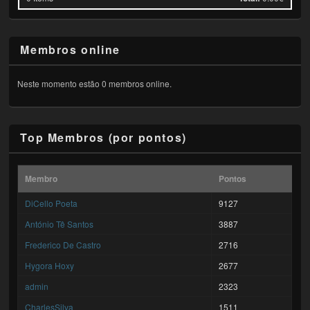
Membros online
Neste momento estão 0 membros online.
Top Membros (por pontos)
Membro
Pontos
DiCello Poeta
9127
António Tê Santos
3887
Frederico De Castro
2716
Hygora Hoxy
2677
admin
2323
CharlesSilva
1511