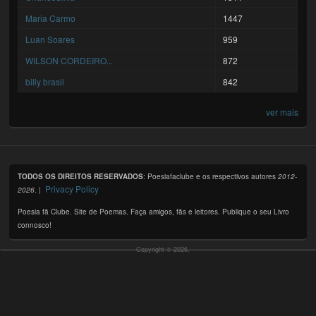
Maria Carmo
1447
Luan Soares
959
WILSON CORDEIRO...
872
billy brasil
842
ver mais
TODOS OS DIREITOS RESERVADOS
: Poesiafaclube e os respectivos autores
2012-
Privacy Policy
2026
. |
Poesia fã Clube. Site de Poemas. Faça amigos, fãs e leitores. Publique o seu Livro
connosco!
Copyright © 2026,