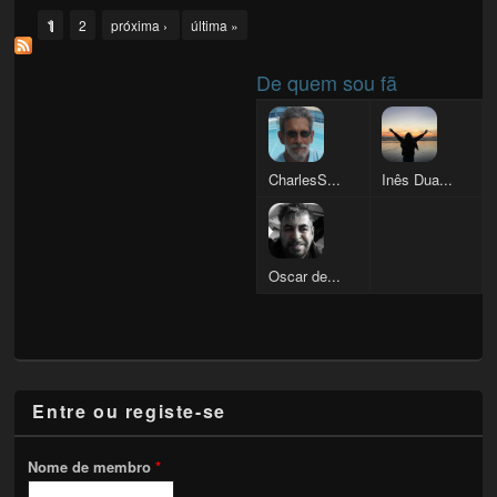
Pages
1
2
próxima ›
última »
De quem sou fã
CharlesS...
Inês Dua...
Oscar de...
Entre ou registe-se
Nome de membro
*