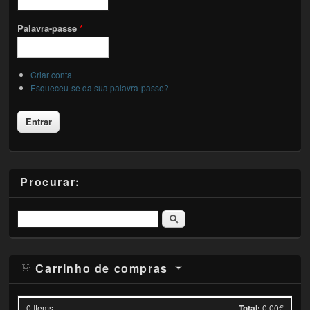
Palavra-passe
*
Criar conta
Esqueceu-se da sua palavra-passe?
Procurar:
Pesquisar
Carrinho de compras
0
Items
Total:
0.00€