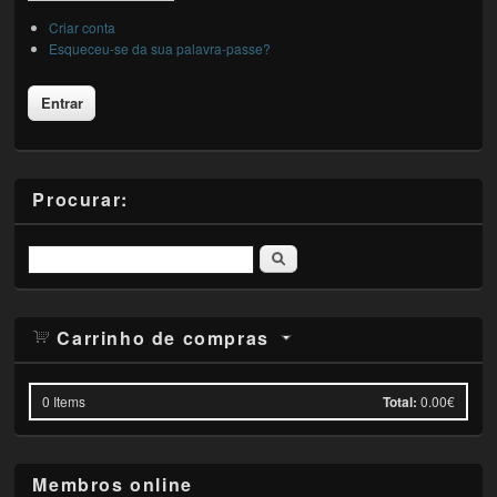
Criar conta
Esqueceu-se da sua palavra-passe?
Procurar:
Pesquisar
Carrinho de compras
0
Items
Total:
0.00€
Membros online