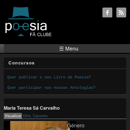
☰ Menu
Concursos
Quer publicar o seu Livro de Poesia?
Quer participar nas nossas Antologias?
Maria Teresa Sá Carvalho
Visualizar
(active tab)
Gifts
Caminho
Primary tabs
Género