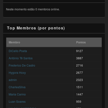
Neste momento estão 0 membros online.
Top Membros (por pontos)
Membro
Pontos
DiCello Poeta
9127
António Tê Santos
3887
Frederico De Castro
2716
Hygora Hoxy
2677
admin
2323
CharlesSilva
1511
Maria Carmo
1447
Luan Soares
959