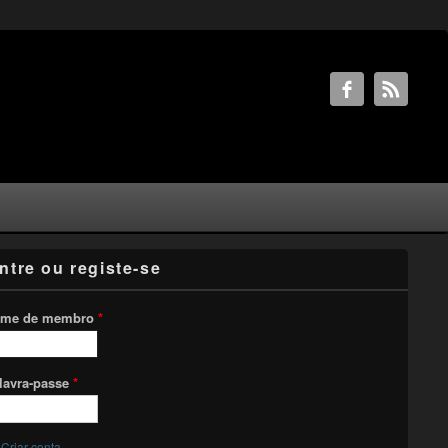
ntre ou registe-se
me de membro
*
lavra-passe
*
Criar conta