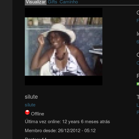
Primary tabs
Visualizar
(active tab)
Gifts
Caminho
F
C
silute
silute
L
P
Offline
Última vez online:
12 years 6 meses atrás
Membro desde:
26/12/2012 - 05:12