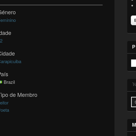
Género
eminino
Idade
62
P
Cidade
arapicuiba
País
Brazil
Tipo de Membro
eitor
oeta
M