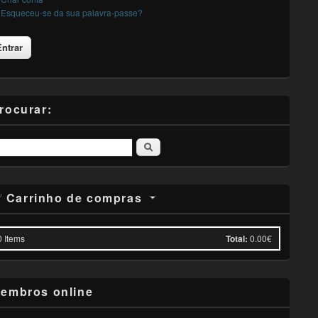
Esqueceu-se da sua palavra-passe?
rocurar:
Pesquisar
Carrinho de compras
0
Items
Total:
0.00€
embros online