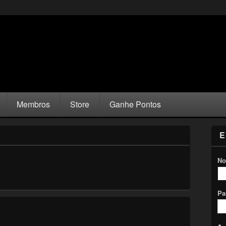
Membros
Store
Ganhe Pontos
E
No
Pa