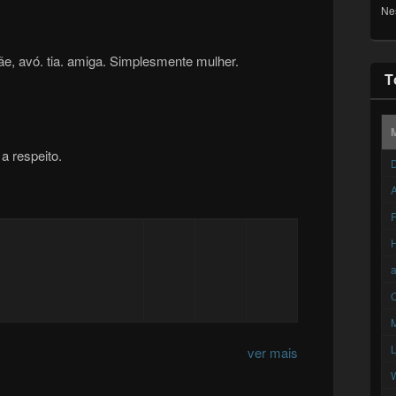
Ne
, avó. tia. amiga. Simplesmente mulher.
T
a respeito.
D
A
F
C
ver mais