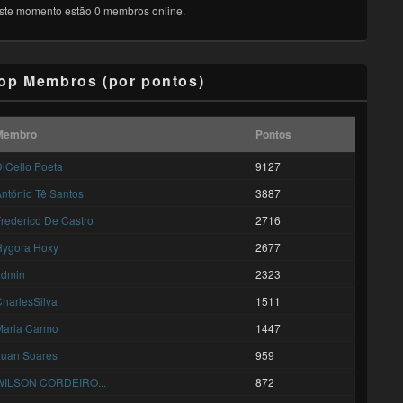
ste momento estão 0 membros online.
op Membros (por pontos)
Membro
Pontos
iCello Poeta
9127
ntónio Tê Santos
3887
rederico De Castro
2716
Hygora Hoxy
2677
admin
2323
harlesSilva
1511
Maria Carmo
1447
Luan Soares
959
WILSON CORDEIRO...
872