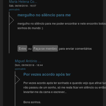
Maria Helena Co...
Sáb, 08/09/2018 - 16:07
permalink
mergulho no silêncio para me
mergulho no silêncio para me poder encontrar e nele encontro todos
sonhos do mundo :)
Entre
ou
Faça-se membro
para enviar comentários
Miguel António ...
Dom, 09/09/2018 - 18:44
permalink
Por vezes acordo após ter
Por vezes acordo após ter sonhado e quando vejo que afinal tu
não passou de um sonho, só me resta ficar em silêncio ou entã
levantar-me da cama e escrever...
Bons sonhos.