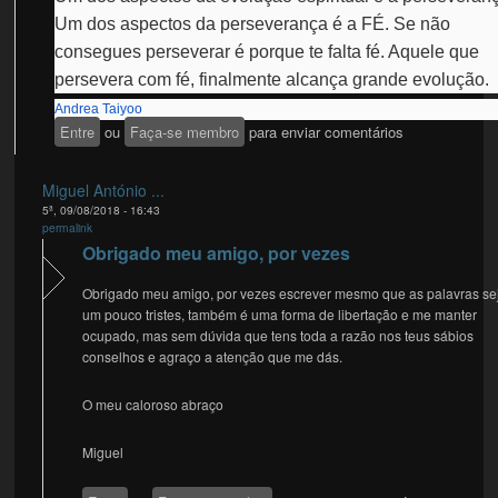
Um dos aspectos da perseverança é a FÉ. Se não
consegues perseverar é porque te falta fé. Aquele que
persevera com fé, finalmente alcança grande evolução.
Andrea Taiyoo
Entre
ou
Faça-se membro
para enviar comentários
Miguel António ...
5ª, 09/08/2018 - 16:43
permalink
Obrigado meu amigo, por vezes
Obrigado meu amigo, por vezes escrever mesmo que as palavras s
um pouco tristes, também é uma forma de libertação e me manter
ocupado, mas sem dúvida que tens toda a razão nos teus sábios
conselhos e agraço a atenção que me dás.
O meu caloroso abraço
Miguel