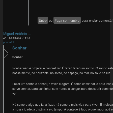
Entre
ou
Faça-se membro
para enviar comentár
Miguel António ...
4ª, 19/09/2018 - 19:10
permalink
Sonhar
Sonhar
Sonhar não é projetar e concretizar. É fazer, fazer um sonho. O sonho est
nossa mente, no horizonte, no sótão, no espaço, no mar, no sol e na lua.
Fazer um sonho é pensar, é viver, é agora. É como caminhar, é para isso
serve sonhar, para caminhar sem nunca alcançar, para descobrir sem nu
ver.
Há sempre algo que falta fazer, há sempre mais vida para viver. É irrelev
a nossa idade, a distância e o tempo. A vontade é tudo o que importa, é e