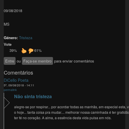
09/08/2018
MS
Género:
Tristeza
Vote
39%
61%
Entre
ou
Faça-se membro
para enviar comentários
Comentários
DiCello Poeta
5ª, 09/08/2018 - 14:11
permalink
Não sinta tristeza
alegre-se por respirar... por acordar todas as manhãs, em especial esta, v
o hoje... tanta coisa pra mudar.... melhorar nossa caminhada é ter gratidã
ter fé no coração. A alma, a essência desta vida pulsa em nós.