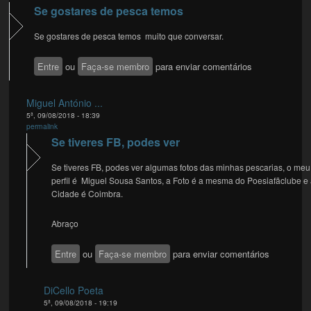
Se gostares de pesca temos
Se gostares de pesca temos muito que conversar.
Entre
ou
Faça-se membro
para enviar comentários
Miguel António ...
5ª, 09/08/2018 - 18:39
permalink
Se tiveres FB, podes ver
Se tiveres FB, podes ver algumas fotos das minhas pescarias, o meu
perfil é Miguel Sousa Santos, a Foto é a mesma do Poesiafãclube e
Cidade é Coimbra.
Abraço
Entre
ou
Faça-se membro
para enviar comentários
DiCello Poeta
5ª, 09/08/2018 - 19:19