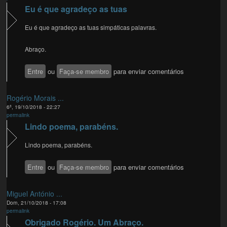
Eu é que agradeço as tuas
Eu é que agradeço as tuas simpáticas palavras.
Abraço.
Entre
ou
Faça-se membro
para enviar comentários
Rogério Morais ...
6ª, 19/10/2018 - 22:27
permalink
Lindo poema, parabéns.
Lindo poema, parabéns.
Entre
ou
Faça-se membro
para enviar comentários
Miguel António ...
Dom, 21/10/2018 - 17:08
permalink
Obrigado Rogério. Um Abraço.