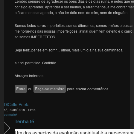
Lembro sempre de agradecer os bons dias e os dias ruins, é neles que e
consigo aprender. Aprender a ser melhor, a errar menos, a me cobrar me
a ficar menos magoado, a não ter ódio nem de mim, nem de ninguém.
Somos todos seres imperfeitos, somos diferentes, somos irmãos e busc
melhorar-nos das nossas imperfeições, afinal quem tem defeito é o carro,
so somos IMPERFEITOS.
Seja feliz, pense em sorrir.... afinal, mais um dia na sua caminhada
a ti foi permitido. Gratidão
Abraços fraternos
Entre
ou
Faça-se membro
para enviar comentários
DiCello Poeta
5ª, 09/08/2018 - 14:46
permalink
Tenha fé
Um dos aspectos da evolução espiritual é a perseveran