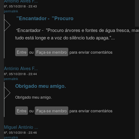
António Alves F...
6ª, 05/10/2018 - 23:43
permalink
"Encantador - "Procuro
Encantador - "Procuro árvores e fontes de água fresca, ma
"
tudo está longe e a voz do silêncio tudo apaga."...
Entre
ou
Faça-se membro
para enviar comentários
António Alves F...
6ª, 05/10/2018 - 23:44
permalink
Obrigado meu amigo.
Obrigado meu amigo.
Entre
ou
Faça-se membro
para enviar comentários
Miguel António ...
6ª, 05/10/2018 - 23:46
permalink