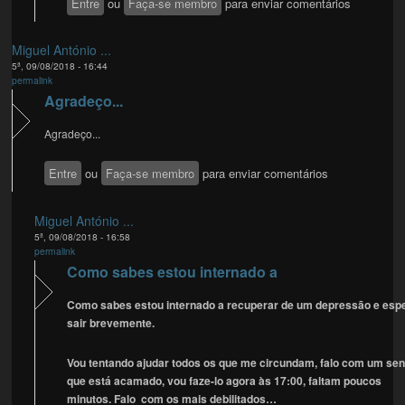
Entre
ou
Faça-se membro
para enviar comentários
Miguel António ...
5ª, 09/08/2018 - 16:44
permalink
Agradeço...
Agradeço...
Entre
ou
Faça-se membro
para enviar comentários
Miguel António ...
5ª, 09/08/2018 - 16:58
permalink
Como sabes estou internado a
Como sabes estou internado a recuperar de um depressão e esp
sair brevemente.
Vou tentando ajudar todos os que me circundam, falo com um se
que está acamado, vou faze-lo agora às 17:00, faltam poucos
minutos. Falo com os mais debilitados…