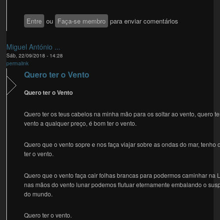
Entre
ou
Faça-se membro
para enviar comentários
Miguel António ...
Sáb, 22/09/2018 - 14:28
permalink
Quero ter o Vento
Quero ter o Vento
Quero ter os teus cabelos na minha mão para os soltar ao vento, quero te
vento a qualquer preço, é bom ter o vento.
Quero que o vento sopre e nos faça viajar sobre as ondas do mar, tenho 
ter o vento.
Quero que o vento faça cair folhas brancas para podermos caminhar na 
nas mãos do vento lunar podemos flutuar eternamente embalando o susp
do mundo.
Quero ter o vento.