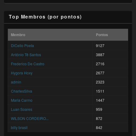
Top Membros (por pontos)
Membro
Pontos
DiCello Poeta
9127
António Tê Santos
3887
Frederico De Castro
2716
Hygora Hoxy
2677
admin
2323
CharlesSilva
1511
Maria Carmo
1447
Luan Soares
959
WILSON CORDEIRO...
872
billy brasil
842