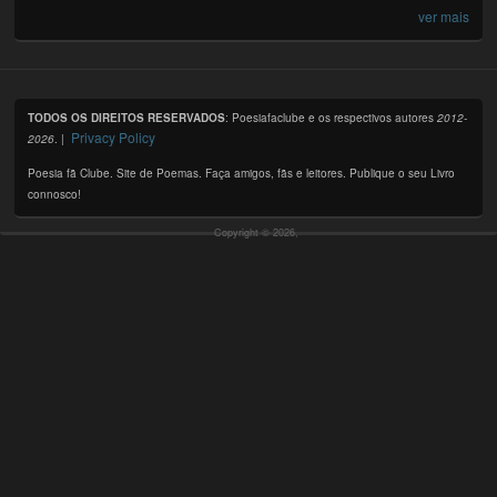
ver mais
TODOS OS DIREITOS RESERVADOS
: Poesiafaclube e os respectivos autores
2012-
Privacy Policy
2026
. |
Poesia fã Clube. Site de Poemas. Faça amigos, fãs e leitores. Publique o seu Livro
connosco!
Copyright © 2026,