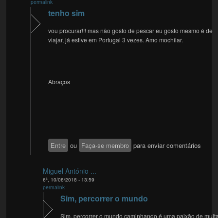
permalink
tenho sim
vou procurar!!! mas não gosto de pescar eu gosto mesmo é de
viajar, já estive em Portugal 3 vezes. Amo mochilar.
Abraços
Entre
ou
Faça-se membro
para enviar comentários
Miguel António ...
6ª, 10/08/2018 - 13:59
permalink
Sim, percorrer o mundo
Sim, percorrer o mundo caminhando é uma paixão de muit