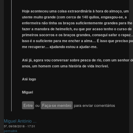
Hoje aconteceu uma coisa extraordinária à hora do almoço, um
utente muito grande (com cerca de 140 quilos, engasgou-se, a
enfermeira não tinha os braços suficientemente grandes para lhe
fazer a manobra de heimelich, eu que por acaso tenho o curso de
primeiros socorros e os braços grandes, consegui safar o rapaz
Isso é o suficiente para me encher a alma… É isso que preciso p
me recuperar… ajudando estou a ajudar-me.
Até já, agora vou conversar sobre pesca de rio, com um senhor d
anos, um homem com uma história de vida incrível.
Até logo
Miguel
Entre
ou
Faça-se membro
para enviar comentários
Miguel António ...
5ª, 09/08/2018 - 17:01
permalink