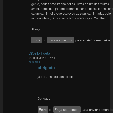
gente, podes procurar na net os Livros de um dos muitos
aventureiros que já percorreram o mundo dessa forma, tem
cá um caminheiro que escreveu as suas caminhadas pelo
mundo inteiro, já li os seus livros - O Gonçalo Cadilhe.
Abraço
Entre
ou
Faça-se membro
para enviar comentários
DiCello Poeta
6ª, 10/08/2018 - 14:11
permalink
obrigado
já dei uma espiada no site.
Obrigado
Entre
ou
Faça-se membro
para enviar comentár