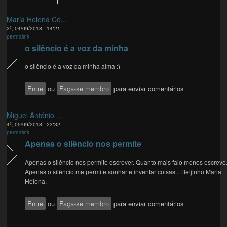
Maria Helena Co...
3ª, 04/09/2018 - 14:21
permalink
o silêncio é a voz da minha
o silêncio é a voz da minha alma :)
Entre
ou
Faça-se membro
para enviar comentários
Miguel António ...
4ª, 05/09/2018 - 23:32
permalink
Apenas o silêncio nos permite
Apenas o silêncio nos permite escrever. Quanto mais falo menos escrevo.
Apenas o silêncio me permite sonhar e inventar coisas... Beijinho Maria
Helena.
Entre
ou
Faça-se membro
para enviar comentários