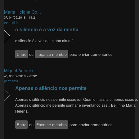
Maria Helena Co...
3ª, 04/09/2018 - 14:21
permalink
o silêncio é a voz da minha
o silêncio é a voz da minha alma :)
Entre
ou
Faça-se membro
para enviar comentários
Miguel António ...
4ª, 05/09/2018 - 23:32
permalink
Apenas o silêncio nos permite
Apenas o silêncio nos permite escrever. Quanto mais falo menos escrevo.
Apenas o silêncio me permite sonhar e inventar coisas... Beijinho Maria
Helena.
Entre
ou
Faça-se membro
para enviar comentários