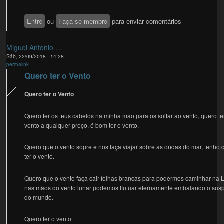
Entre
ou
Faça-se membro
para enviar comentários
Miguel António ...
Sáb, 22/09/2018 - 14:28
permalink
Quero ter o Vento
Quero ter o Vento
Quero ter os teus cabelos na minha mão para os soltar ao vento, quero te
vento a qualquer preço, é bom ter o vento.
Quero que o vento sopre e nos faça viajar sobre as ondas do mar, tenho 
ter o vento.
Quero que o vento faça cair folhas brancas para podermos caminhar na 
nas mãos do vento lunar podemos flutuar eternamente embalando o susp
do mundo.
Quero ter o vento.