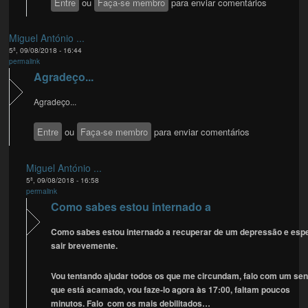
Entre
ou
Faça-se membro
para enviar comentários
Miguel António ...
5ª, 09/08/2018 - 16:44
permalink
Agradeço...
Agradeço...
Entre
ou
Faça-se membro
para enviar comentários
Miguel António ...
5ª, 09/08/2018 - 16:58
permalink
Como sabes estou internado a
Como sabes estou internado a recuperar de um depressão e esp
sair brevemente.
Vou tentando ajudar todos os que me circundam, falo com um se
que está acamado, vou faze-lo agora às 17:00, faltam poucos
minutos. Falo com os mais debilitados…