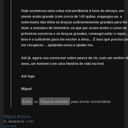
Hoje aconteceu uma coisa extraordinária à hora do almoço, um
utente muito grande (com cerca de 140 quilos, engasgou-se, a
enfermeira não tinha os braços suficientemente grandes para lhe
fazer a manobra de heimelich, eu que por acaso tenho o curso de
primeiros socorros e os braços grandes, consegui safar o rapaz
Isso é o suficiente para me encher a alma… É isso que preciso p
me recuperar… ajudando estou a ajudar-me.
Até já, agora vou conversar sobre pesca de rio, com um senhor d
anos, um homem com uma história de vida incrível.
Até logo
Miguel
Entre
ou
Faça-se membro
para enviar comentários
Miguel António ...
5ª, 09/08/2018 - 17:01
permalink