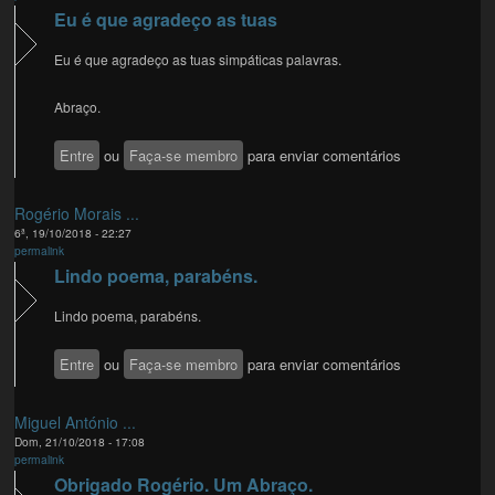
Eu é que agradeço as tuas
Eu é que agradeço as tuas simpáticas palavras.
Abraço.
Entre
ou
Faça-se membro
para enviar comentários
Rogério Morais ...
6ª, 19/10/2018 - 22:27
permalink
Lindo poema, parabéns.
Lindo poema, parabéns.
Entre
ou
Faça-se membro
para enviar comentários
Miguel António ...
Dom, 21/10/2018 - 17:08
permalink
Obrigado Rogério. Um Abraço.