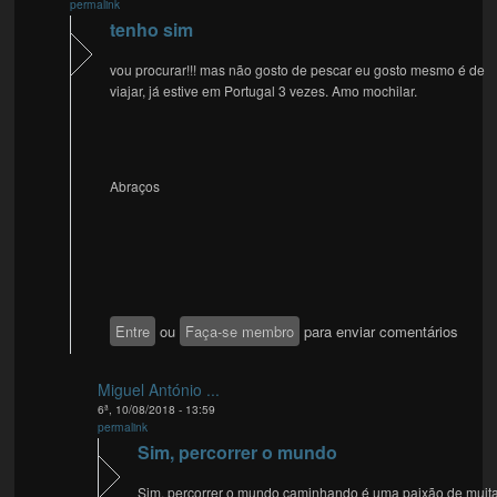
permalink
tenho sim
vou procurar!!! mas não gosto de pescar eu gosto mesmo é de
viajar, já estive em Portugal 3 vezes. Amo mochilar.
Abraços
Entre
ou
Faça-se membro
para enviar comentários
Miguel António ...
6ª, 10/08/2018 - 13:59
permalink
Sim, percorrer o mundo
Sim, percorrer o mundo caminhando é uma paixão de muit