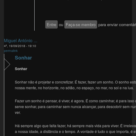
Entre
ou
Faça-se membro
para enviar comentár
Miguel António ...
4ª, 19/09/2018 - 19:10
permalink
Sonhar
Sonhar
Sonhar não é projetar e concretizar. É fazer, fazer um sonho. O sonho est
nossa mente, no horizonte, no sótão, no espaço, no mar, no sol e na lua.
Fazer um sonho é pensar, é viver, é agora. É como caminhar, é para isso
serve sonhar, para caminhar sem nunca alcançar, para descobrir sem nu
ver.
Há sempre algo que falta fazer, há sempre mais vida para viver. É irrelev
a nossa idade, a distância e o tempo. A vontade é tudo o que importa, é e