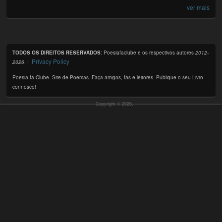
ver mais
TODOS OS DIREITOS RESERVADOS
: Poesiafaclube e os respectivos autores
2012-
Privacy Policy
2026
. |
Poesia fã Clube. Site de Poemas. Faça amigos, fãs e leitores. Publique o seu Livro
connosco!
Copyright © 2026,