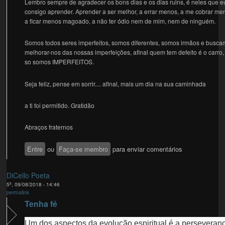
Lembro sempre de agradecer os bons dias e os dias ruins, é neles que e
consigo aprender. Aprender a ser melhor, a errar menos, a me cobrar me
a ficar menos magoado, a não ter ódio nem de mim, nem de ninguém.
Somos todos seres imperfeitos, somos diferentes, somos irmãos e busc
melhorar-nos das nossas imperfeições, afinal quem tem defeito é o carro,
so somos IMPERFEITOS.
Seja feliz, pense em sorrir.... afinal, mais um dia na sua caminhada
a ti foi permitido. Gratidão
Abraços fraternos
Entre
ou
Faça-se membro
para enviar comentários
DiCello Poeta
5ª, 09/08/2018 - 14:46
permalink
Tenha fé
Um dos aspectos da evolução espiritual é a perseveran