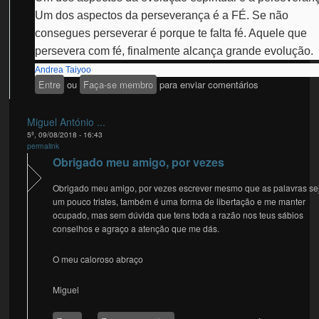
Um dos aspectos da perseverança é a FÉ. Se não
consegues perseverar é porque te falta fé. Aquele que
persevera com fé, finalmente alcança grande evolução.
Andrea Taiyoo
Entre
ou
Faça-se membro
para enviar comentários
Miguel António ...
5ª, 09/08/2018 - 16:43
permalink
Obrigado meu amigo, por vezes
Obrigado meu amigo, por vezes escrever mesmo que as palavras s
um pouco tristes, também é uma forma de libertação e me manter
ocupado, mas sem dúvida que tens toda a razão nos teus sábios
conselhos e agraço a atenção que me dás.
O meu caloroso abraço
Miguel