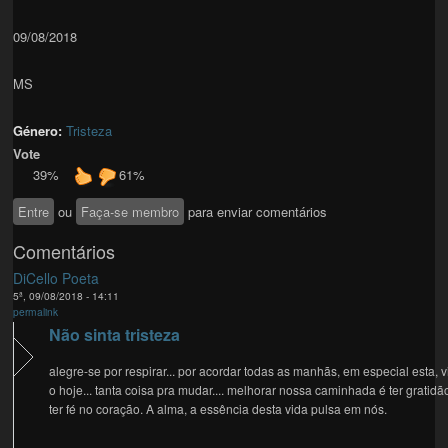
09/08/2018
MS
Género:
Tristeza
Vote
39%
61%
Entre
ou
Faça-se membro
para enviar comentários
Comentários
DiCello Poeta
5ª, 09/08/2018 - 14:11
permalink
Não sinta tristeza
alegre-se por respirar... por acordar todas as manhãs, em especial esta, v
o hoje... tanta coisa pra mudar.... melhorar nossa caminhada é ter gratidã
ter fé no coração. A alma, a essência desta vida pulsa em nós.