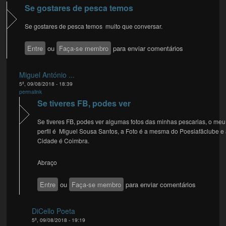
Se gostares de pesca temos
Se gostares de pesca temos muito que conversar.
Entre
ou
Faça-se membro
para enviar comentários
Miguel António ...
5ª, 09/08/2018 - 18:39
permalink
Se tiveres FB, podes ver
Se tiveres FB, podes ver algumas fotos das minhas pescarias, o meu
perfil é Miguel Sousa Santos, a Foto é a mesma do Poesiafãclube e
Cidade é Coimbra.
Abraço
Entre
ou
Faça-se membro
para enviar comentários
DiCello Poeta
5ª, 09/08/2018 - 19:19