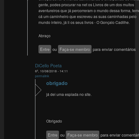
gente, podes procurar na net os Livros de um dos muitos
aventureiros que já percorreram o mundo dessa forma, tem
cá um caminheiro que escreveu as suas caminhadas pelo
mundo inteiro, já li os seus livros - O Gonçalo Cadilhe.
Abraço
Entre
ou
Faça-se membro
para enviar comentários
DiCello Poeta
6ª, 10/08/2018 - 14:11
permalink
obrigado
já dei uma espiada no site.
Obrigado
Entre
ou
Faça-se membro
para enviar comentár