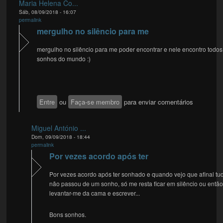
Maria Helena Co...
Sáb, 08/09/2018 - 16:07
permalink
mergulho no silêncio para me
mergulho no silêncio para me poder encontrar e nele encontro todos
sonhos do mundo :)
Entre
ou
Faça-se membro
para enviar comentários
Miguel António ...
Dom, 09/09/2018 - 18:44
permalink
Por vezes acordo após ter
Por vezes acordo após ter sonhado e quando vejo que afinal tu
não passou de um sonho, só me resta ficar em silêncio ou entã
levantar-me da cama e escrever...
Bons sonhos.