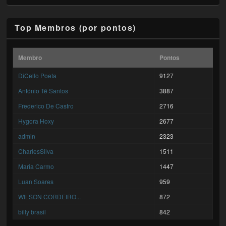
Top Membros (por pontos)
Membro
Pontos
DiCello Poeta
9127
António Tê Santos
3887
Frederico De Castro
2716
Hygora Hoxy
2677
admin
2323
CharlesSilva
1511
Maria Carmo
1447
Luan Soares
959
WILSON CORDEIRO...
872
billy brasil
842