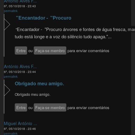
António Alves F...
6ª, 05/10/2018 - 23:43
permalink
"Encantador - "Procuro
Encantador - "Procuro árvores e fontes de água fresca, ma
"
tudo está longe e a voz do silêncio tudo apaga."...
Entre
ou
Faça-se membro
para enviar comentários
António Alves F...
6ª, 05/10/2018 - 23:44
permalink
Obrigado meu amigo.
Obrigado meu amigo.
Entre
ou
Faça-se membro
para enviar comentários
Miguel António ...
6ª, 05/10/2018 - 23:46
permalink