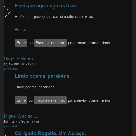
Eu é que agradeço as tuas
Eu é que agradeço as tuas simpáticas palavras.
Abraço.
Entre
ou
Faça-se membro
para enviar comentários
Rogério Morais ...
6ª, 19/10/2018 - 22:27
permalink
Lindo poema, parabéns.
Lindo poema, parabéns.
Entre
ou
Faça-se membro
para enviar comentários
Miguel António ...
Dom, 21/10/2018 - 17:08
permalink
Obrigado Rogério. Um Abraço.