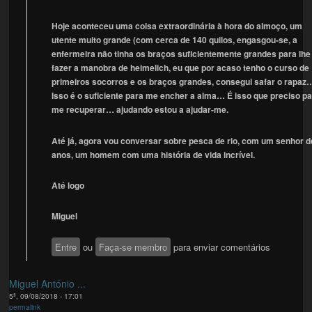
Hoje aconteceu uma coisa extraordinária à hora do almoço, um
utente muito grande (com cerca de 140 quilos, engasgou-se, a
enfermeira não tinha os braços suficientemente grandes para lhe
fazer a manobra de heimelich, eu que por acaso tenho o curso de
primeiros socorros e os braços grandes, consegui safar o rapaz
Isso é o suficiente para me encher a alma… É isso que preciso p
me recuperar… ajudando estou a ajudar-me.
Até já, agora vou conversar sobre pesca de rio, com um senhor d
anos, um homem com uma história de vida incrível.
Até logo
Miguel
Entre
ou
Faça-se membro
para enviar comentários
Miguel António ...
5ª, 09/08/2018 - 17:01
permalink