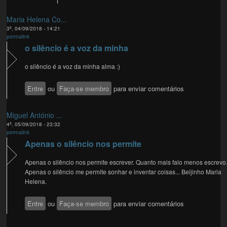
Maria Helena Co...
3ª, 04/09/2018 - 14:21
permalink
o silêncio é a voz da minha
o silêncio é a voz da minha alma :)
Entre
ou
Faça-se membro
para enviar comentários
Miguel António ...
4ª, 05/09/2018 - 23:32
permalink
Apenas o silêncio nos permite
Apenas o silêncio nos permite escrever. Quanto mais falo menos escrevo.
Apenas o silêncio me permite sonhar e inventar coisas... Beijinho Maria
Helena.
Entre
ou
Faça-se membro
para enviar comentários