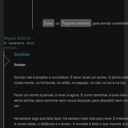
Entre
ou
Faça-se membro
para enviar comentár
Miguel António ...
4ª, 19/09/2018 - 19:10
permalink
Sonhar
Sonhar
Sonhar não é projetar e concretizar. É fazer, fazer um sonho. O sonho est
nossa mente, no horizonte, no sótão, no espaço, no mar, no sol e na lua.
Fazer um sonho é pensar, é viver, é agora. É como caminhar, é para isso
serve sonhar, para caminhar sem nunca alcançar, para descobrir sem nu
ver.
Há sempre algo que falta fazer, há sempre mais vida para viver. É irrelev
a nossa idade, a distância e o tempo. A vontade é tudo o que importa, é e