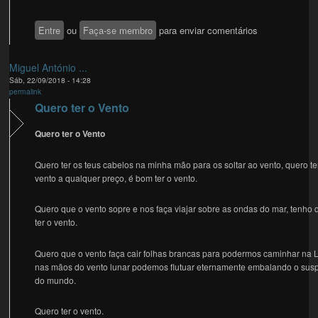
Entre
ou
Faça-se membro
para enviar comentários
Miguel António ...
Sáb, 22/09/2018 - 14:28
permalink
Quero ter o Vento
Quero ter o Vento
Quero ter os teus cabelos na minha mão para os soltar ao vento, quero te
vento a qualquer preço, é bom ter o vento.
Quero que o vento sopre e nos faça viajar sobre as ondas do mar, tenho 
ter o vento.
Quero que o vento faça cair folhas brancas para podermos caminhar na 
nas mãos do vento lunar podemos flutuar eternamente embalando o susp
do mundo.
Quero ter o vento.