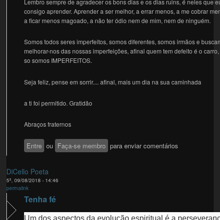
Lembro sempre de agradecer os bons dias e os dias ruins, é neles que e
consigo aprender. Aprender a ser melhor, a errar menos, a me cobrar me
a ficar menos magoado, a não ter ódio nem de mim, nem de ninguém.
Somos todos seres imperfeitos, somos diferentes, somos irmãos e busc
melhorar-nos das nossas imperfeições, afinal quem tem defeito é o carro,
so somos IMPERFEITOS.
Seja feliz, pense em sorrir.... afinal, mais um dia na sua caminhada
a ti foi permitido. Gratidão
Abraços fraternos
Entre
ou
Faça-se membro
para enviar comentários
DiCello Poeta
5ª, 09/08/2018 - 14:46
permalink
Tenha fé
Um dos aspectos da evolução espiritual é a perseveran