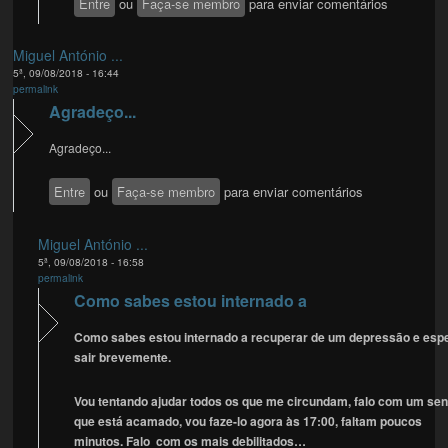
Entre
ou
Faça-se membro
para enviar comentários
Miguel António ...
5ª, 09/08/2018 - 16:44
permalink
Agradeço...
Agradeço...
Entre
ou
Faça-se membro
para enviar comentários
Miguel António ...
5ª, 09/08/2018 - 16:58
permalink
Como sabes estou internado a
Como sabes estou internado a recuperar de um depressão e esp
sair brevemente.
Vou tentando ajudar todos os que me circundam, falo com um se
que está acamado, vou faze-lo agora às 17:00, faltam poucos
minutos. Falo com os mais debilitados…