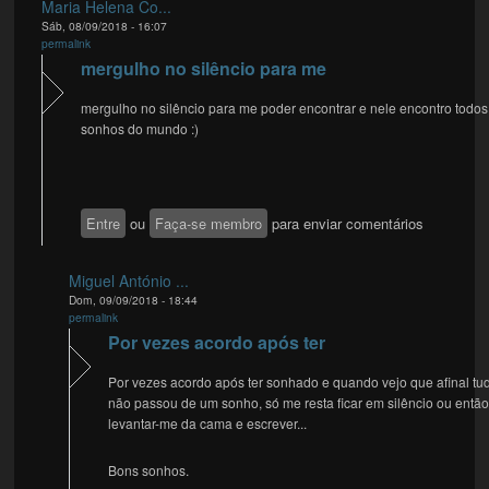
Maria Helena Co...
Sáb, 08/09/2018 - 16:07
permalink
mergulho no silêncio para me
mergulho no silêncio para me poder encontrar e nele encontro todos
sonhos do mundo :)
Entre
ou
Faça-se membro
para enviar comentários
Miguel António ...
Dom, 09/09/2018 - 18:44
permalink
Por vezes acordo após ter
Por vezes acordo após ter sonhado e quando vejo que afinal tu
não passou de um sonho, só me resta ficar em silêncio ou entã
levantar-me da cama e escrever...
Bons sonhos.