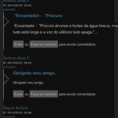
António Alves F...
6ª, 05/10/2018 - 23:43
permalink
"Encantador - "Procuro
Encantador - "Procuro árvores e fontes de água fresca, ma
"
tudo está longe e a voz do silêncio tudo apaga."...
Entre
ou
Faça-se membro
para enviar comentários
António Alves F...
6ª, 05/10/2018 - 23:44
permalink
Obrigado meu amigo.
Obrigado meu amigo.
Entre
ou
Faça-se membro
para enviar comentários
Miguel António ...
6ª, 05/10/2018 - 23:46
permalink