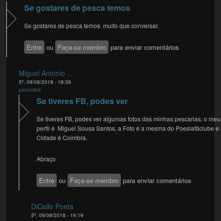
Se gostares de pesca temos
Se gostares de pesca temos muito que conversar.
Entre
ou
Faça-se membro
para enviar comentários
Miguel António ...
5ª, 09/08/2018 - 18:39
permalink
Se tiveres FB, podes ver
Se tiveres FB, podes ver algumas fotos das minhas pescarias, o meu
perfil é Miguel Sousa Santos, a Foto é a mesma do Poesiafãclube e
Cidade é Coimbra.
Abraço
Entre
ou
Faça-se membro
para enviar comentários
DiCello Poeta
5ª, 09/08/2018 - 19:19