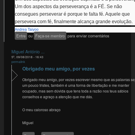
Um dos aspectos da perseverança é a FÉ. Se não
consegues perseverar é porque te falta fé. Aquele que
persevera com fé, finalmente alcança grande evolução.
Andrea Taiyoo
Entre
ou
Faça-se membro
para enviar comentários
Miguel António ...
5ª, 09/08/2018 - 16:43
permalink
Obrigado meu amigo, por vezes
Obrigado meu amigo, por vezes escrever mesmo que as palavras s
um pouco tristes, também é uma forma de libertação e me manter
ocupado, mas sem dúvida que tens toda a razão nos teus sábios
conselhos e agraço a atenção que me dás.
O meu caloroso abraço
Miguel