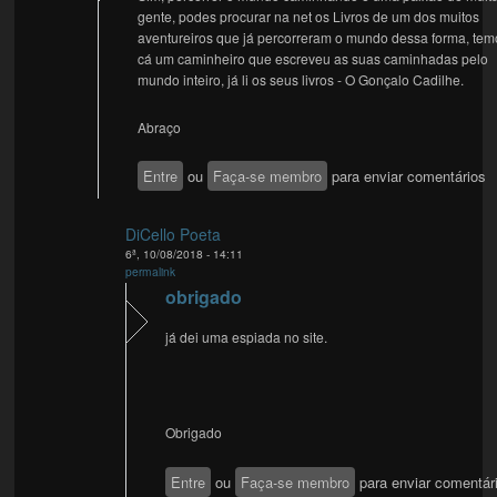
gente, podes procurar na net os Livros de um dos muitos
aventureiros que já percorreram o mundo dessa forma, tem
cá um caminheiro que escreveu as suas caminhadas pelo
mundo inteiro, já li os seus livros - O Gonçalo Cadilhe.
Abraço
Entre
ou
Faça-se membro
para enviar comentários
DiCello Poeta
6ª, 10/08/2018 - 14:11
permalink
obrigado
já dei uma espiada no site.
Obrigado
Entre
ou
Faça-se membro
para enviar comentár