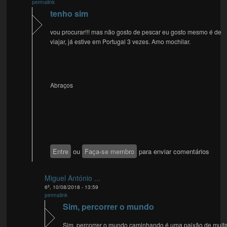
permalink
tenho sim
vou procurar!!! mas não gosto de pescar eu gosto mesmo é de
viajar, já estive em Portugal 3 vezes. Amo mochilar.
Abraços
Entre
ou
Faça-se membro
para enviar comentários
Miguel António ...
6ª, 10/08/2018 - 13:59
permalink
Sim, percorrer o mundo
Sim, percorrer o mundo caminhando é uma paixão de muit