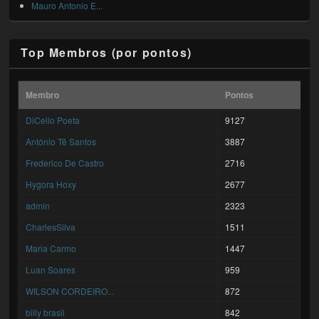
Mauro Antonio E...
Top Membros (por pontos)
Membro
Pontos
DiCello Poeta
9127
António Tê Santos
3887
Frederico De Castro
2716
Hygora Hoxy
2677
admin
2323
CharlesSilva
1511
Maria Carmo
1447
Luan Soares
959
WILSON CORDEIRO...
872
billy brasil
842