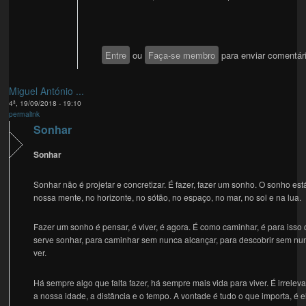
Entre
ou
Faça-se membro
para enviar comentár
Miguel António ...
4ª, 19/09/2018 - 19:10
permalink
Sonhar
Sonhar
Sonhar não é projetar e concretizar. É fazer, fazer um sonho. O sonho est
nossa mente, no horizonte, no sótão, no espaço, no mar, no sol e na lua.
Fazer um sonho é pensar, é viver, é agora. É como caminhar, é para isso
serve sonhar, para caminhar sem nunca alcançar, para descobrir sem nu
ver.
Há sempre algo que falta fazer, há sempre mais vida para viver. É irrelev
a nossa idade, a distância e o tempo. A vontade é tudo o que importa, é e