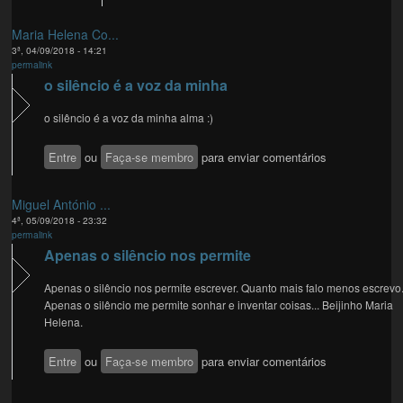
Maria Helena Co...
3ª, 04/09/2018 - 14:21
permalink
o silêncio é a voz da minha
o silêncio é a voz da minha alma :)
Entre
ou
Faça-se membro
para enviar comentários
Miguel António ...
4ª, 05/09/2018 - 23:32
permalink
Apenas o silêncio nos permite
Apenas o silêncio nos permite escrever. Quanto mais falo menos escrevo.
Apenas o silêncio me permite sonhar e inventar coisas... Beijinho Maria
Helena.
Entre
ou
Faça-se membro
para enviar comentários