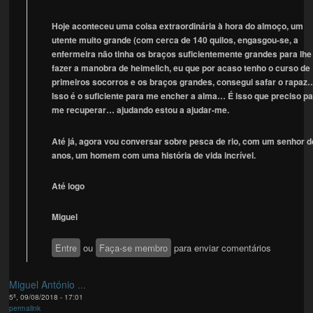
Hoje aconteceu uma coisa extraordinária à hora do almoço, um
utente muito grande (com cerca de 140 quilos, engasgou-se, a
enfermeira não tinha os braços suficientemente grandes para lhe
fazer a manobra de heimelich, eu que por acaso tenho o curso de
primeiros socorros e os braços grandes, consegui safar o rapaz
Isso é o suficiente para me encher a alma… É isso que preciso p
me recuperar… ajudando estou a ajudar-me.
Até já, agora vou conversar sobre pesca de rio, com um senhor d
anos, um homem com uma história de vida incrível.
Até logo
Miguel
Entre
ou
Faça-se membro
para enviar comentários
Miguel António ...
5ª, 09/08/2018 - 17:01
permalink