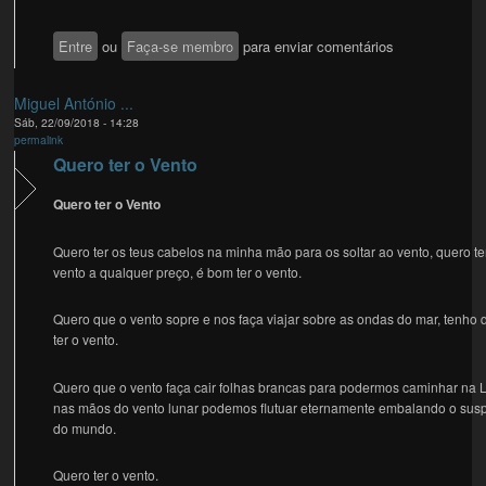
Entre
ou
Faça-se membro
para enviar comentários
Miguel António ...
Sáb, 22/09/2018 - 14:28
permalink
Quero ter o Vento
Quero ter o Vento
Quero ter os teus cabelos na minha mão para os soltar ao vento, quero te
vento a qualquer preço, é bom ter o vento.
Quero que o vento sopre e nos faça viajar sobre as ondas do mar, tenho 
ter o vento.
Quero que o vento faça cair folhas brancas para podermos caminhar na 
nas mãos do vento lunar podemos flutuar eternamente embalando o susp
do mundo.
Quero ter o vento.