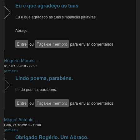
Eu é que agradeço as tuas
Eu é que agradeço as tuas simpáticas palavras.
Abraço.
Entre
ou
Faça-se membro
para enviar comentários
Rogério Morais ...
6ª, 19/10/2018 - 22:27
permalink
Lindo poema, parabéns.
Lindo poema, parabéns.
Entre
ou
Faça-se membro
para enviar comentários
Miguel António ...
Dom, 21/10/2018 - 17:08
permalink
Obrigado Rogério. Um Abraço.