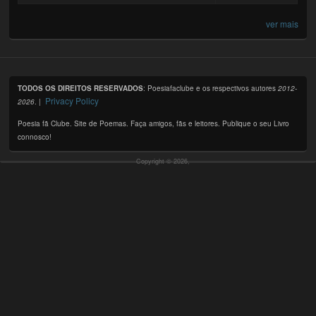
ver mais
TODOS OS DIREITOS RESERVADOS
: Poesiafaclube e os respectivos autores
2012-
Privacy Policy
2026
. |
Poesia fã Clube. Site de Poemas. Faça amigos, fãs e leitores. Publique o seu Livro
connosco!
Copyright © 2026,