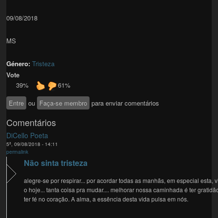
09/08/2018
MS
Género:
Tristeza
Vote
39%
61%
Entre
ou
Faça-se membro
para enviar comentários
Comentários
DiCello Poeta
5ª, 09/08/2018 - 14:11
permalink
Não sinta tristeza
alegre-se por respirar... por acordar todas as manhãs, em especial esta, v
o hoje... tanta coisa pra mudar.... melhorar nossa caminhada é ter gratidã
ter fé no coração. A alma, a essência desta vida pulsa em nós.