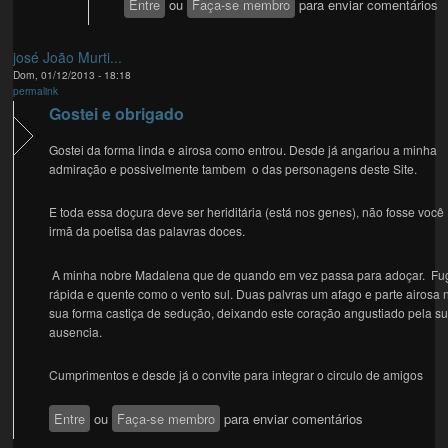
Entre
ou
Faça-se membro
para enviar comentários
josé João Murti...
Dom, 01/12/2013 - 18:18
permalink
Gostei e obrigado
Gostei da forma linda e airosa como entrou. Desde já angariou a minha
admiração e possivelmente tambem o das personagens deste Site.
E toda essa doçura deve ser heriditária (está nos genes), não fosse você
irmã da poetisa das palavras doces.
A minha nobre Madalena que de quando em vez passa para adoçar. Fu
rápida e quente como o vento sul. Duas palvras um afago e parte airosa 
sua forma castiça de sedução, deixando este coração angustiado pela s
ausencia.
Cumprimentos e desde já o convite para integrar o circulo de amigos
Entre
ou
Faça-se membro
para enviar comentários