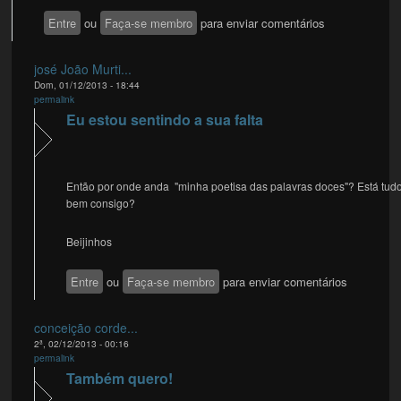
Entre
ou
Faça-se membro
para enviar comentários
josé João Murti...
Dom, 01/12/2013 - 18:44
permalink
Eu estou sentindo a sua falta
Então por onde anda "minha poetisa das palavras doces"? Está tud
bem consigo?
Beijinhos
Entre
ou
Faça-se membro
para enviar comentários
conceição corde...
2ª, 02/12/2013 - 00:16
permalink
Também quero!