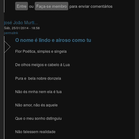
Entre
ou
Faça-se membro
para enviar comentários
josé João Murti...
Sáb, 25/01/2014 - 18:58
permalink
O nome é lindo e airoso como tu
Flor Poética, simples e singela
De olhos meigos e cabelo á Lua
Pura e bela nobre donzela
Não és mnha nem ela é tua
Não amor, não és aquele
Que o meu sonho dstinguiu
Não falessem realidade