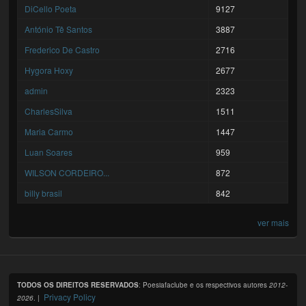
DiCello Poeta
9127
António Tê Santos
3887
Frederico De Castro
2716
Hygora Hoxy
2677
admin
2323
CharlesSilva
1511
Maria Carmo
1447
Luan Soares
959
WILSON CORDEIRO...
872
billy brasil
842
ver mais
TODOS OS DIREITOS RESERVADOS
: Poesiafaclube e os respectivos autores
2012-
Privacy Policy
2026
. |