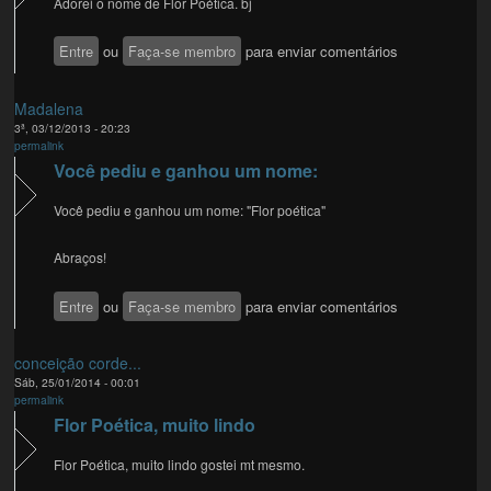
Adorei o nome de Flor Poética. bj
Entre
ou
Faça-se membro
para enviar comentários
Madalena
3ª, 03/12/2013 - 20:23
permalink
Você pediu e ganhou um nome:
Você pediu e ganhou um nome: "Flor poética"
Abraços!
Entre
ou
Faça-se membro
para enviar comentários
conceição corde...
Sáb, 25/01/2014 - 00:01
permalink
Flor Poética, muito lindo
Flor Poética, muito lindo gostei mt mesmo.