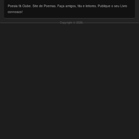
Poesia fã Clube. Site de Poemas. Faça amigos, fãs e leitores. Publique o seu Livro
connosco!
Copyright © 2026,