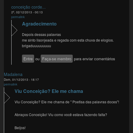
conceição corde...
2ª, 02/12/2013 - 00:13
permalink
Agradecimento
Depois dessas palavras
me sinto lisonjeada e regada com esta chuva de elogios.
brigaduuuuuuuuu
Entre
ou
Faça-se membro
para enviar comentários
Madalena
Dom, 01/12/2013 - 18:17
permalink
Viu Conceição? Ele me chama
Viu Conceição? Ele me chama de " Poetisa das palavras doces"!
Abraços Conceição! Viu como você estava fazendo falta?
Beijos!