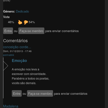
Género:
Dedicado
Vote
46%
54%
Entre
ou
Faça-se membro
para enviar comentários
Comentários
conceição corde...
Dom, 01/12/2013 - 17:46
permalink
Emoção
A emoção nos leva a
escrever com sinceridade.
Parabéns a todos os poetas,
vocês são demais.
Entre
ou
Faça-se membro
para enviar comentários
Madalena