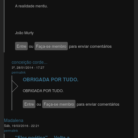
A realidade mentiu.
João Murty
Entre
ou
Faça-se membro
para enviar comentários
conceição corde...
3ª, 28/01/2014 - 17:27
permalink
OBRIGADA POR TUDO.
OBRIGADA POR TUDO.
Entre
ou
Faça-se membro
para enviar comentários
Madalena
Sáb, 19/03/2016 - 22:21
permalink
"Flor poética"... Volta a