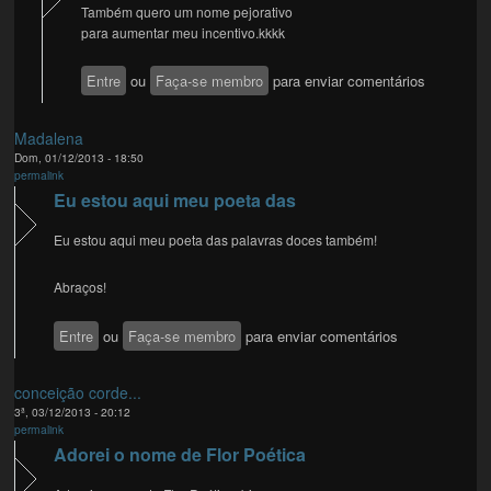
Também quero um nome pejorativo
para aumentar meu incentivo.kkkk
Entre
ou
Faça-se membro
para enviar comentários
Madalena
Dom, 01/12/2013 - 18:50
permalink
Eu estou aqui meu poeta das
Eu estou aqui meu poeta das palavras doces também!
Abraços!
Entre
ou
Faça-se membro
para enviar comentários
conceição corde...
3ª, 03/12/2013 - 20:12
permalink
Adorei o nome de Flor Poética