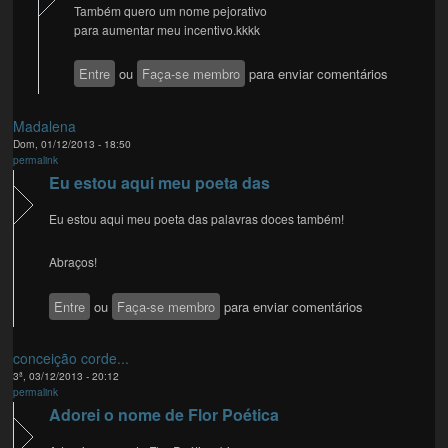
Também quero um nome pejorativo
para aumentar meu incentivo.kkkk
Entre
ou
Faça-se membro
para enviar comentários
Madalena
Dom, 01/12/2013 - 18:50
permalink
Eu estou aqui meu poeta das
Eu estou aqui meu poeta das palavras doces também!
Abraços!
Entre
ou
Faça-se membro
para enviar comentários
conceição corde...
3ª, 03/12/2013 - 20:12
permalink
Adorei o nome de Flor Poética