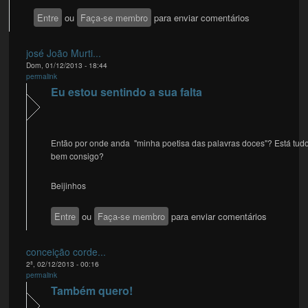
Entre
ou
Faça-se membro
para enviar comentários
josé João Murti...
Dom, 01/12/2013 - 18:44
permalink
Eu estou sentindo a sua falta
Então por onde anda "minha poetisa das palavras doces"? Está tud
bem consigo?
Beijinhos
Entre
ou
Faça-se membro
para enviar comentários
conceição corde...
2ª, 02/12/2013 - 00:16
permalink
Também quero!