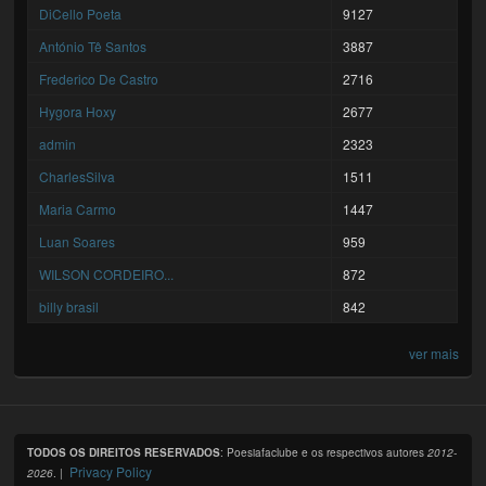
DiCello Poeta
9127
António Tê Santos
3887
Frederico De Castro
2716
Hygora Hoxy
2677
admin
2323
CharlesSilva
1511
Maria Carmo
1447
Luan Soares
959
WILSON CORDEIRO...
872
billy brasil
842
ver mais
TODOS OS DIREITOS RESERVADOS
: Poesiafaclube e os respectivos autores
2012-
Privacy Policy
2026
. |