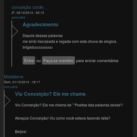
conceição corde...
2ª, 02/12/2013 - 00:13
permalink
Agradecimento
Depois dessas palavras
me sinto lisonjeada e regada com esta chuva de elogios.
brigaduuuuuuuuu
Entre
ou
Faça-se membro
para enviar comentários
Madalena
Dom, 01/12/2013 - 18:17
permalink
Viu Conceição? Ele me chama
Viu Conceição? Ele me chama de " Poetisa das palavras doces"!
Abraços Conceição! Viu como você estava fazendo falta?
Beijos!