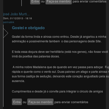
Entre
ou
Faça-se membro
para enviar comentários
josé João Murti...
Dom, 01/12/2013 - 18:18
permalink
Gostei e obrigado
Gostei da forma linda e airosa como entrou. Desde já angariou a minha
admiração e possivelmente tambem o das personagens deste Site.
E toda essa doçura deve ser heriditária (está nos genes), não fosse você
irmã da poetisa das palavras doces.
A minha nobre Madalena que de quando em vez passa para adoçar. Fu
rápida e quente como o vento sul. Duas palvras um afago e parte airosa 
sua forma castiça de sedução, deixando este coração angustiado pela s
ausencia.
Cumprimentos e desde já o convite para integrar o circulo de amigos
Entre
ou
Faça-se membro
para enviar comentários