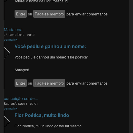
Adorei o nome de Flor Poética. bj
Entre
ou
Faça-se membro
para enviar comentários
Madalena
3ª, 03/12/2013 - 20:23
permalink
Você pediu e ganhou um nome:
Você pediu e ganhou um nome: "Flor poética"
Abraços!
Entre
ou
Faça-se membro
para enviar comentários
conceição corde...
Sáb, 25/01/2014 - 00:01
permalink
Flor Poética, muito lindo
Flor Poética, muito lindo gostei mt mesmo.