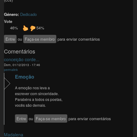
Género:
Dedicado
Vote
46%
54%
Entre
ou
Faça-se membro
para enviar comentários
Comentários
conceição corde...
Dom, 01/12/2013 - 17:46
permalink
Emoção
A emoção nos leva a
escrever com sinceridade.
Parabéns a todos os poetas,
vocês são demais.
Entre
ou
Faça-se membro
para enviar comentários
Madalena