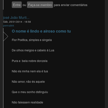
Entre
ou
Faça-se membro
para enviar comentários
josé João Murti...
Sáb, 25/01/2014 - 18:58
permalink
O nome é lindo e airoso como tu
Flor Poética, simples e singela
De olhos meigos e cabelo á Lua
Pura e bela nobre donzela
Não és mnha nem ela é tua
Não amor, não és aquele
Que o meu sonho dstinguiu
Não falessem realidade