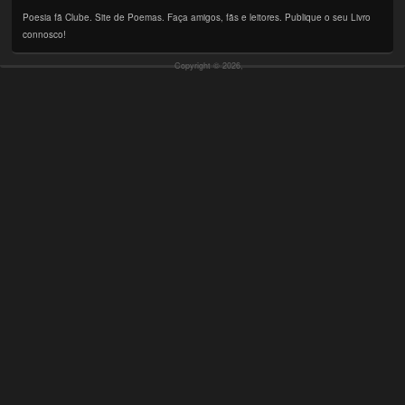
Poesia fã Clube. Site de Poemas. Faça amigos, fãs e leitores. Publique o seu Livro
connosco!
Copyright © 2026,