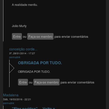
A realidade mentiu.
João Murty
Entre
ou
Faça-se membro
para enviar comentários
conceição corde...
3ª, 28/01/2014 - 17:27
permalink
OBRIGADA POR TUDO.
OBRIGADA POR TUDO.
Entre
ou
Faça-se membro
para enviar comentários
Madalena
Sáb, 19/03/2016 - 22:21
permalink
"Flor poética"... Volta a