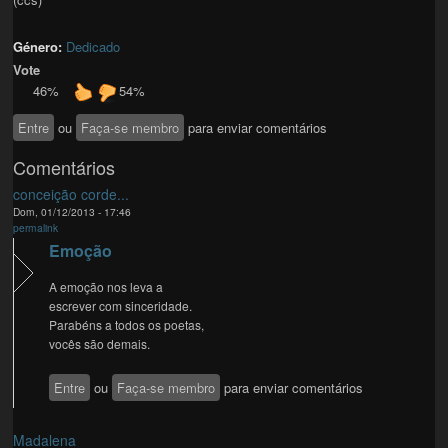
Género:
Dedicado
Vote
46%
54%
Entre
ou
Faça-se membro
para enviar comentários
Comentários
conceição corde...
Dom, 01/12/2013 - 17:46
permalink
Emoção
A emoção nos leva a
escrever com sinceridade.
Parabéns a todos os poetas,
vocês são demais.
Entre
ou
Faça-se membro
para enviar comentários
Madalena