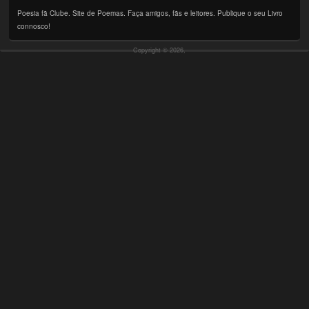
Poesia fã Clube. Site de Poemas. Faça amigos, fãs e leitores. Publique o seu Livro
connosco!
Copyright © 2026,