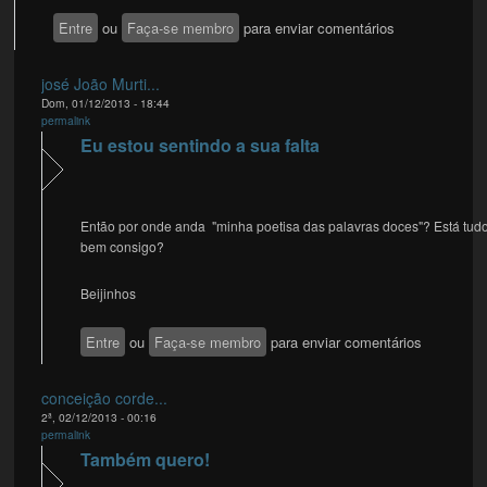
Entre
ou
Faça-se membro
para enviar comentários
josé João Murti...
Dom, 01/12/2013 - 18:44
permalink
Eu estou sentindo a sua falta
Então por onde anda "minha poetisa das palavras doces"? Está tud
bem consigo?
Beijinhos
Entre
ou
Faça-se membro
para enviar comentários
conceição corde...
2ª, 02/12/2013 - 00:16
permalink
Também quero!