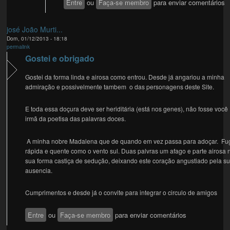
Entre
ou
Faça-se membro
para enviar comentários
josé João Murti...
Dom, 01/12/2013 - 18:18
permalink
Gostei e obrigado
Gostei da forma linda e airosa como entrou. Desde já angariou a minha
admiração e possivelmente tambem o das personagens deste Site.
E toda essa doçura deve ser heriditária (está nos genes), não fosse você
irmã da poetisa das palavras doces.
A minha nobre Madalena que de quando em vez passa para adoçar. Fu
rápida e quente como o vento sul. Duas palvras um afago e parte airosa 
sua forma castiça de sedução, deixando este coração angustiado pela s
ausencia.
Cumprimentos e desde já o convite para integrar o circulo de amigos
Entre
ou
Faça-se membro
para enviar comentários