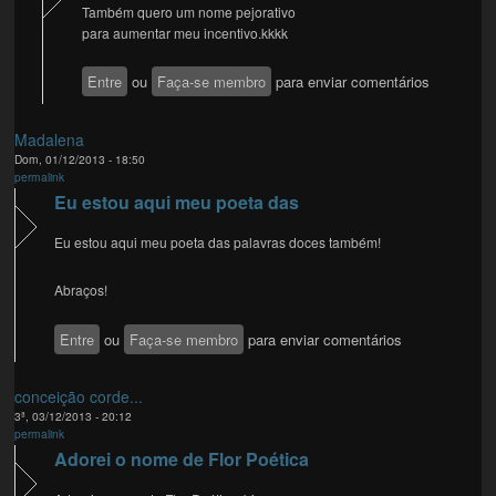
Também quero um nome pejorativo
para aumentar meu incentivo.kkkk
Entre
ou
Faça-se membro
para enviar comentários
Madalena
Dom, 01/12/2013 - 18:50
permalink
Eu estou aqui meu poeta das
Eu estou aqui meu poeta das palavras doces também!
Abraços!
Entre
ou
Faça-se membro
para enviar comentários
conceição corde...
3ª, 03/12/2013 - 20:12
permalink
Adorei o nome de Flor Poética