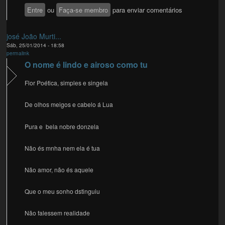
Entre
ou
Faça-se membro
para enviar comentários
josé João Murti...
Sáb, 25/01/2014 - 18:58
permalink
O nome é lindo e airoso como tu
Flor Poética, simples e singela
De olhos meigos e cabelo á Lua
Pura e bela nobre donzela
Não és mnha nem ela é tua
Não amor, não és aquele
Que o meu sonho dstinguiu
Não falessem realidade