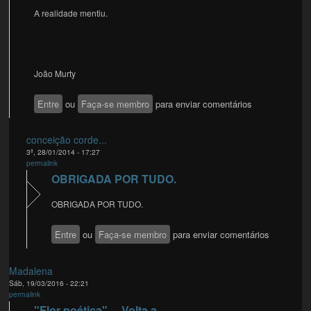
A realidade mentiu.
João Murty
Entre
ou
Faça-se membro
para enviar comentários
conceição corde...
3ª, 28/01/2014 - 17:27
permalink
OBRIGADA POR TUDO.
OBRIGADA POR TUDO.
Entre
ou
Faça-se membro
para enviar comentários
Madalena
Sáb, 19/03/2016 - 22:21
permalink
"Flor poética"... Volta a