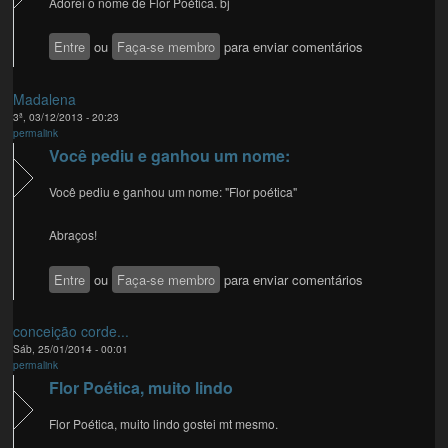
Adorei o nome de Flor Poética. bj
Entre
ou
Faça-se membro
para enviar comentários
Madalena
3ª, 03/12/2013 - 20:23
permalink
Você pediu e ganhou um nome:
Você pediu e ganhou um nome: "Flor poética"
Abraços!
Entre
ou
Faça-se membro
para enviar comentários
conceição corde...
Sáb, 25/01/2014 - 00:01
permalink
Flor Poética, muito lindo
Flor Poética, muito lindo gostei mt mesmo.