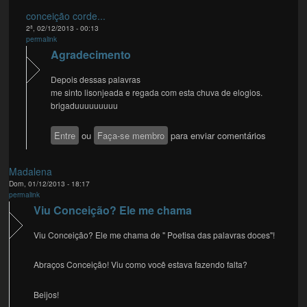
conceição corde...
2ª, 02/12/2013 - 00:13
permalink
Agradecimento
Depois dessas palavras
me sinto lisonjeada e regada com esta chuva de elogios.
brigaduuuuuuuuu
Entre
ou
Faça-se membro
para enviar comentários
Madalena
Dom, 01/12/2013 - 18:17
permalink
Viu Conceição? Ele me chama
Viu Conceição? Ele me chama de " Poetisa das palavras doces"!
Abraços Conceição! Viu como você estava fazendo falta?
Beijos!