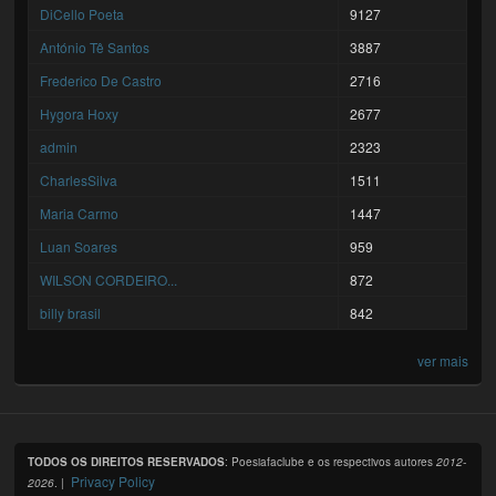
DiCello Poeta
9127
António Tê Santos
3887
Frederico De Castro
2716
Hygora Hoxy
2677
admin
2323
CharlesSilva
1511
Maria Carmo
1447
Luan Soares
959
WILSON CORDEIRO...
872
billy brasil
842
ver mais
TODOS OS DIREITOS RESERVADOS
: Poesiafaclube e os respectivos autores
2012-
Privacy Policy
2026
. |