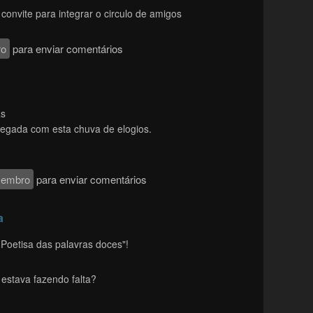
convite para integrar o circulo de amigos
ro
para enviar comentários
as
 regada com esta chuva de elogios.
membro
para enviar comentários
a
Poetisa das palavras doces"!
estava fazendo falta?