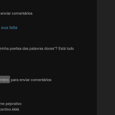
enviar comentários
sua falta
inha poetisa das palavras doces"? Está tudo
embro
para enviar comentários
e pejorativo
entivo.kkkk