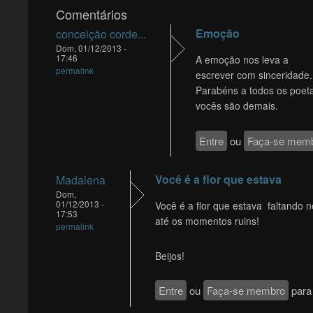
Comentários
Emoção
conceição corde...
Dom, 01/12/2013 -
17:46
A emoção nos leva a
permalink
escrever com sinceridade.
Parabéns a todos os poet
vocês são demais.
Entre
ou
Faça-se mem
Você é a flor que estava
Madalena
Dom,
01/12/2013 -
Você é a flor que estava faltando ne
17:53
até os momentos ruins!
permalink
Beijos!
Entre
ou
Faça-se membro
para 