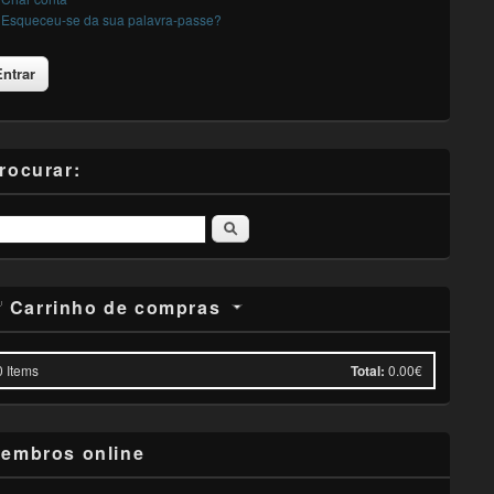
Esqueceu-se da sua palavra-passe?
rocurar:
Pesquisar
Carrinho de compras
0
Items
Total:
0.00€
embros online