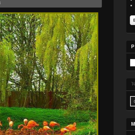
3
P
M