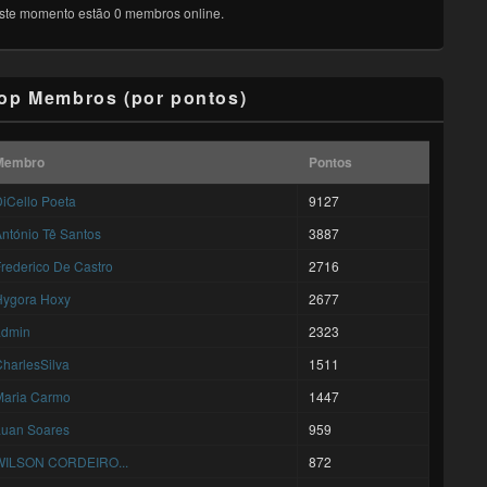
ste momento estão 0 membros online.
op Membros (por pontos)
Membro
Pontos
iCello Poeta
9127
ntónio Tê Santos
3887
rederico De Castro
2716
Hygora Hoxy
2677
admin
2323
harlesSilva
1511
Maria Carmo
1447
Luan Soares
959
WILSON CORDEIRO...
872