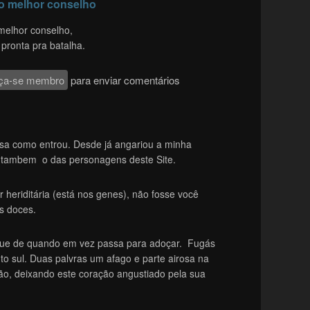
 o melhor conselho
melhor conselho,
 pronta pra batalha.
ça-se membro
para enviar comentários
rosa como entrou. Desde já angariou a minha
 tambem o das personagens deste Site.
 heriditária (está nos genes), não fosse você
s doces.
ue de quando em vez passa para adoçar. Fugás
o sul. Duas palvras um afago e parte airosa na
ão, deixando este coração angustiado pela sua