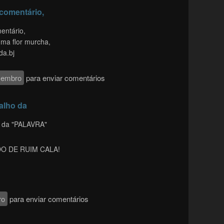
comentário,
entário,
uma flor murcha,
da.bj
membro
para enviar comentários
alho da
o da "PALAVRA"
O DE RUIM CALA!
ro
para enviar comentários