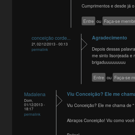
Cumprimentos e desde já o 
Entre
ou
Faça-se memb
Agradecimento
conceição corde...
2ª, 02/12/2013 - 00:13
Depois dessas palavr
permalink
me sinto lisonjeada e
brigaduuuuuuuuu
Entre
ou
Faça-se 
Viu Conceição? Ele me cham
Madalena
Dom,
01/12/2013 -
Viu Conceição? Ele me chama de " 
18:17
permalink
Abraços Conceição! Viu como você 