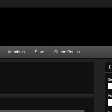
Membros
Store
Ganhe Pontos
E
No
Pa