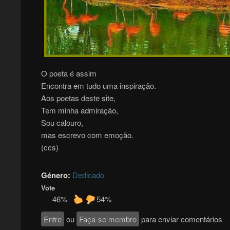
O poeta é assim
Encontra em tudo uma inspiração.
Aos poetas deste site,
Tem minha admiração,
Sou calouro,
mas escrevo com emoção.
(ccs)
Género:
Dedicado
Vote
46%
54%
Entre
ou
Faça-se membro
para enviar comentários