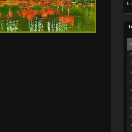
Ne
T
D
A
F
C