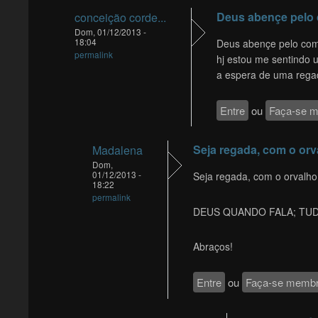
Deus abençe pelo 
conceição corde...
Dom, 01/12/2013 -
18:04
Deus abençe pelo com
permalink
hj estou me sentindo 
a espera de uma rega
Entre
ou
Faça-se 
Seja regada, com o orv
Madalena
Dom,
01/12/2013 -
Seja regada, com o orvalh
18:22
permalink
DEUS QUANDO FALA; TUD
Abraços!
Entre
ou
Faça-se memb