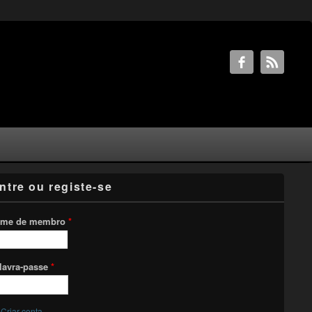
ntre ou registe-se
me de membro
*
lavra-passe
*
Criar conta