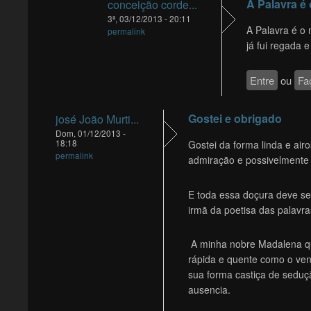
A Palavra é
conceição corde...
3ª, 03/12/2013 - 20:11
A Palavra é o 
permalink
já fui regada e
Entre
ou
Fa
Gostei e obrigado
josé João Murti...
Dom, 01/12/2013 -
18:18
Gostei da forma linda e ai
permalink
admiração e possivelmente
E toda essa doçura deve ser
irmã da poetisa das palavra
A minha nobre Madalena q
rápida e quente como o vent
sua forma castiça de seduç
ausencia.