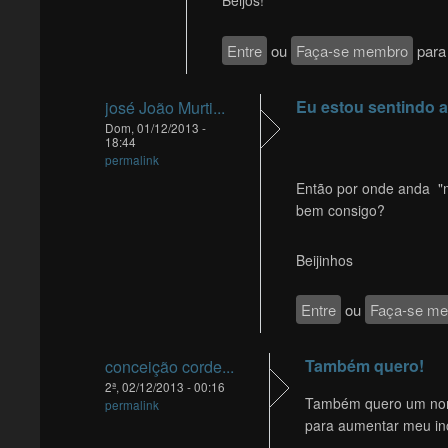
Beijos!
Entre
ou
Faça-se membro
para 
Eu estou sentindo a 
josé João Murti...
Dom, 01/12/2013 -
18:44
permalink
Então por onde anda "m
bem consigo?
Beijinhos
Entre
ou
Faça-se m
Também quero!
conceição corde...
2ª, 02/12/2013 - 00:16
Também quero um nom
permalink
para aumentar meu inc