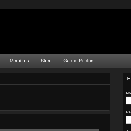
Membros
Store
Ganhe Pontos
E
No
Pa