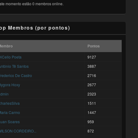
ste momento estão 0 membros online.
op Membros (por pontos)
Membro
Pontos
iCello Poeta
9127
ntónio Tê Santos
3887
rederico De Castro
2716
Hygora Hoxy
2677
admin
2323
harlesSilva
1511
Maria Carmo
1447
Luan Soares
959
WILSON CORDEIRO...
872