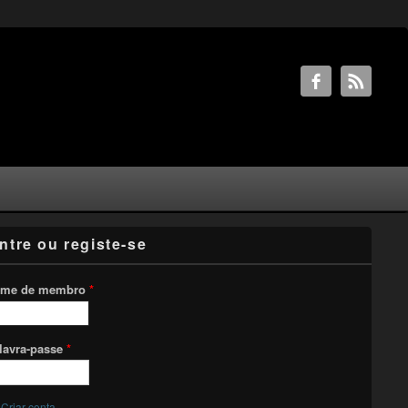
ntre ou registe-se
me de membro
*
lavra-passe
*
Criar conta