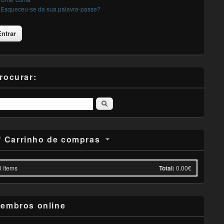
Esqueceu-se da sua palavra-passe?
rocurar:
Pesquisar
Carrinho de compras
0
Items
Total:
0.00€
embros online