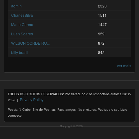
admin
2323
CharlesSilva
1511
Maria Carmo
1447
Luan Soares
959
WILSON CORDEIRO...
872
billy brasil
842
ver mais
TODOS OS DIREITOS RESERVADOS
: Poesiafaclube e os respectivos autores
2012-
Privacy Policy
2026
. |
Poesia fã Clube. Site de Poemas. Faça amigos, fãs e leitores. Publique o seu Livro
connosco!
Copyright © 2026,