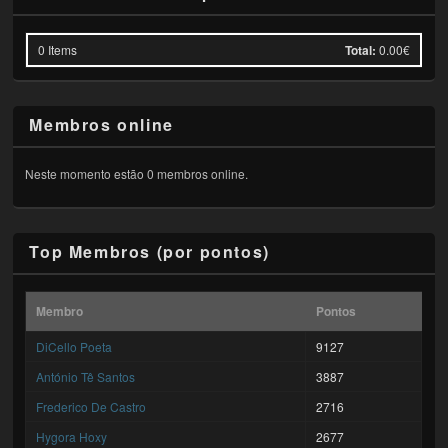
0
Items
Total:
0.00€
Membros online
Neste momento estão 0 membros online.
Top Membros (por pontos)
Membro
Pontos
DiCello Poeta
9127
António Tê Santos
3887
Frederico De Castro
2716
Hygora Hoxy
2677