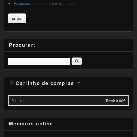
Esqueceu-se da sua palavra-passe?
Procurar:
Pesquisar
Carrinho de compras
0
Items
Total:
0.00€
Membros online