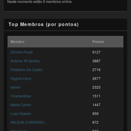
Neste momento estão 0 membros online.
Top Membros (por pontos)
Membro
Pontos
DiCello Poeta
9127
António Tê Santos
3887
Frederico De Castro
2716
Hygora Hoxy
2677
admin
2323
CharlesSilva
1511
Maria Carmo
1447
Luan Soares
959
WILSON CORDEIRO...
872
billy brasil
842