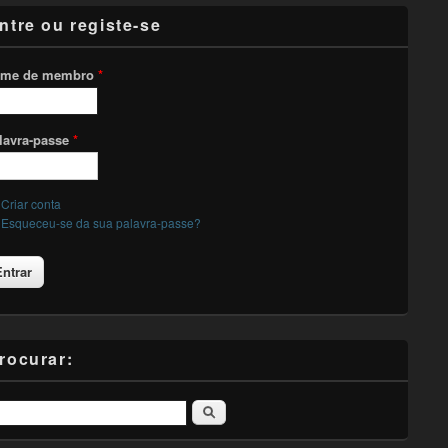
ntre ou registe-se
me de membro
*
lavra-passe
*
Criar conta
Esqueceu-se da sua palavra-passe?
rocurar:
Pesquisar