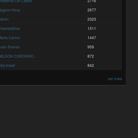
rederico De Castro
2716
Hygora Hoxy
2677
admin
2323
harlesSilva
1511
Maria Carmo
1447
Luan Soares
959
WILSON CORDEIRO...
872
illy brasil
842
ver mais