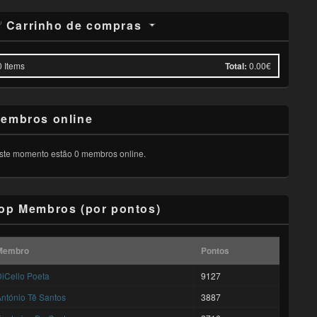
Carrinho de compras
0
Items
Total:
0.00€
embros online
ste momento estão 0 membros online.
op Membros (por pontos)
Membro
Pontos
iCello Poeta
9127
ntónio Tê Santos
3887