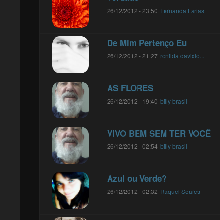
26/12/2012 - 23:50
Fernanda Farias
De Mim Pertenço Eu
26/12/2012 - 21:27
ronilda davidlo...
AS FLORES
26/12/2012 - 19:40
billy brasil
VIVO BEM SEM TER VOCÊ
26/12/2012 - 02:54
billy brasil
Azul ou Verde?
26/12/2012 - 02:32
Raquel Soares