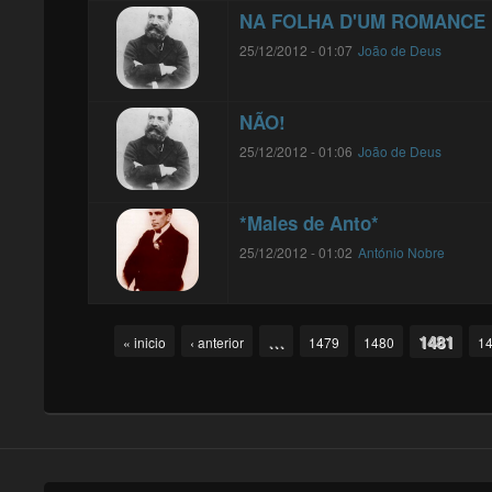
NA FOLHA D'UM ROMANCE
25/12/2012 - 01:07
João de Deus
NÃO!
25/12/2012 - 01:06
João de Deus
*Males de Anto*
25/12/2012 - 01:02
António Nobre
Pages
…
1481
« inicio
‹ anterior
1479
1480
1