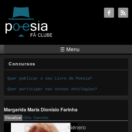
☰ Menu
Concursos
Quer publicar o seu Livro de Poesia?
Quer participar nas nossas Antologias?
Margarida Maria Dionísio Farinha
Visualizar
(active tab)
Gifts
Caminho
Primary tabs
Género