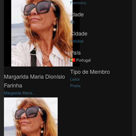
Feminino
Idade
48
Cidade
Setúbal
País
Portugal
Tipo de Membro
Margarida Maria Dionísio
Leitor
Farinha
Poeta
Margarida Maria...