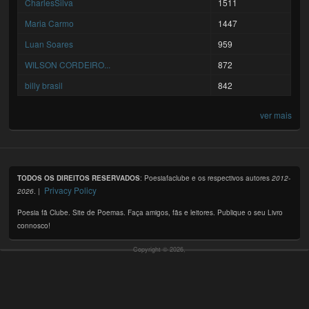
CharlesSilva
1511
Maria Carmo
1447
Luan Soares
959
WILSON CORDEIRO...
872
billy brasil
842
ver mais
TODOS OS DIREITOS RESERVADOS
: Poesiafaclube e os respectivos autores
2012-
Privacy Policy
2026
. |
Poesia fã Clube. Site de Poemas. Faça amigos, fãs e leitores. Publique o seu Livro
connosco!
Copyright © 2026,