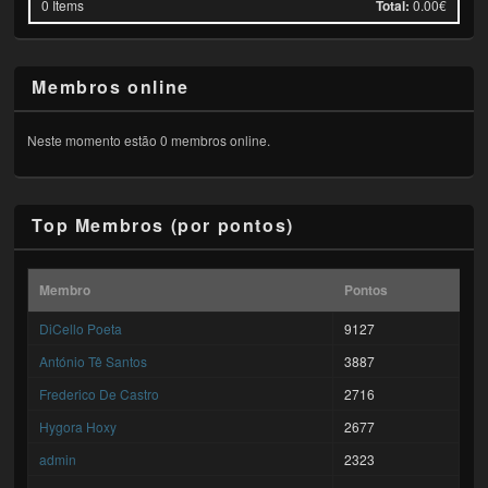
0
Items
Total:
0.00€
Membros online
Neste momento estão 0 membros online.
Top Membros (por pontos)
Membro
Pontos
DiCello Poeta
9127
António Tê Santos
3887
Frederico De Castro
2716
Hygora Hoxy
2677
admin
2323