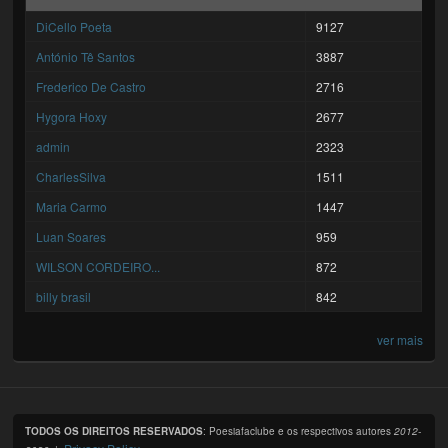
DiCello Poeta
9127
António Tê Santos
3887
Frederico De Castro
2716
Hygora Hoxy
2677
admin
2323
CharlesSilva
1511
Maria Carmo
1447
Luan Soares
959
WILSON CORDEIRO...
872
billy brasil
842
ver mais
TODOS OS DIREITOS RESERVADOS
: Poesiafaclube e os respectivos autores
2012-