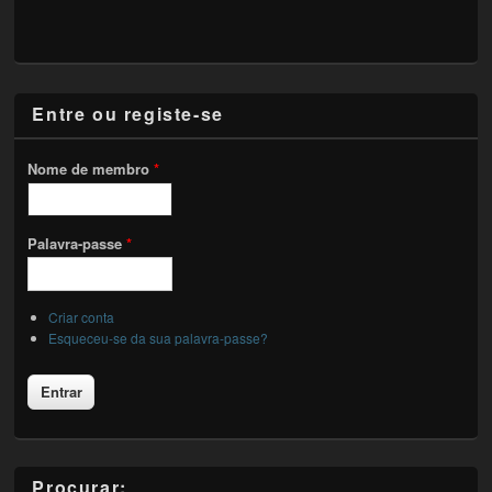
Entre ou registe-se
Nome de membro
*
Palavra-passe
*
Criar conta
Esqueceu-se da sua palavra-passe?
Procurar: