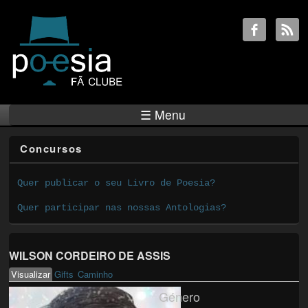
☰ Menu
Concursos
Quer publicar o seu Livro de Poesia?
Quer participar nas nossas Antologias?
WILSON CORDEIRO DE ASSIS
Visualizar
(active tab)
Gifts
Caminho
Primary tabs
Género