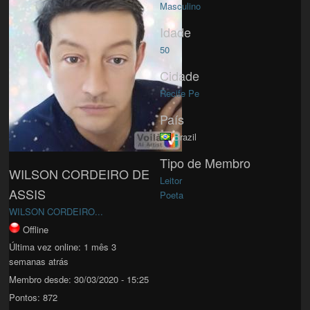
Masculino
Idade
50
Cidade
Recife Pe
País
Brazil
Tipo de Membro
WILSON CORDEIRO DE
Leitor
ASSIS
Poeta
WILSON CORDEIRO...
Offline
Última vez online:
1 mês 3
semanas atrás
Membro desde:
30/03/2020 - 15:25
Pontos:
872