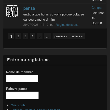
pensa
Canção
Leituras:
então a que horas vc volta porque volta se
15
cansou daqui e d mim
Com: 0
29/07/2026 - 17:10, por
Reginaldo sousa
Pages
1
…
2
3
4
5
próxima ›
última »
Entre ou registe-se
Nome de membro
*
Palavra-passe
*
Criar conta
Esqueceu-se da sua palavra-passe?