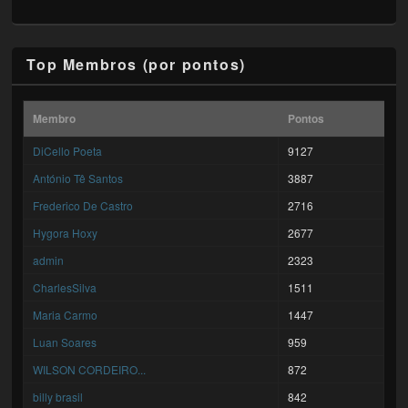
Top Membros (por pontos)
Membro
Pontos
DiCello Poeta
9127
António Tê Santos
3887
Frederico De Castro
2716
Hygora Hoxy
2677
admin
2323
CharlesSilva
1511
Maria Carmo
1447
Luan Soares
959
WILSON CORDEIRO...
872
billy brasil
842