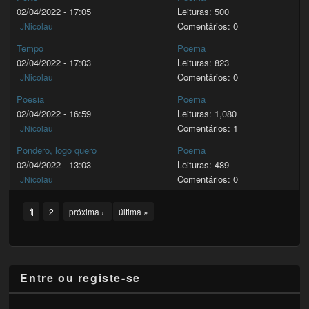
02/04/2022 - 17:05
Leituras: 500
Comentários: 0
JNicolau
Tempo
Poema
02/04/2022 - 17:03
Leituras: 823
Comentários: 0
JNicolau
Poesia
Poema
02/04/2022 - 16:59
Leituras: 1,080
Comentários: 1
JNicolau
Pondero, logo quero
Poema
02/04/2022 - 13:03
Leituras: 489
Comentários: 0
JNicolau
Pages
1
2
próxima ›
última »
Entre ou registe-se