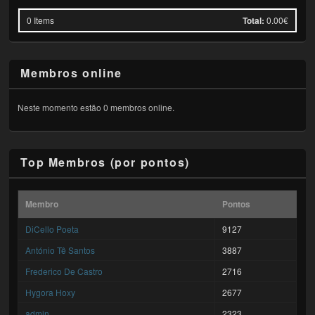
0
Items
Total:
0.00€
Membros online
Neste momento estão 0 membros online.
Top Membros (por pontos)
Membro
Pontos
DiCello Poeta
9127
António Tê Santos
3887
Frederico De Castro
2716
Hygora Hoxy
2677
admin
2323