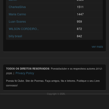
CharlesSilva
1511
Maria Carmo
1447
Luan Soares
959
WILSON CORDEIRO...
872
billy brasil
842
ver mais
TODOS OS DIREITOS RESERVADOS
: Poesiafaclube e os respectivos autores
2012-
Privacy Policy
2026
. |
Poesia fã Clube. Site de Poemas. Faça amigos, fãs e leitores. Publique o seu Livro
connosco!
Copyright © 2026,