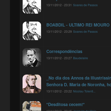
13/11/2012 - 23:31
Soares de Passos
BOABDIL - ULTIMO REI MOURO
13/11/2012 - 23:29
Soares de Passos
Correspondências
13/11/2012 - 23:27
Baudelaire
_No dia dos Annos da Illustrissi
Senhora D. Maria de Noronha, ho
13/11/2012 - 23:22
Nicolau Tolenti...
*Desditosa cecem!*
13/11/2012 - 23:15
Joaquim de Melo...