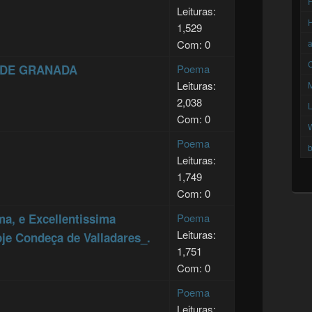
F
Leituras:
1,529
Com: 0
C
 DE GRANADA
Poema
Leituras:
2,038
Com: 0
Poema
b
Leituras:
1,749
Com: 0
ma, e Excellentissima
Poema
Leituras:
je Condeça de Valladares_.
1,751
Com: 0
Poema
Leituras: