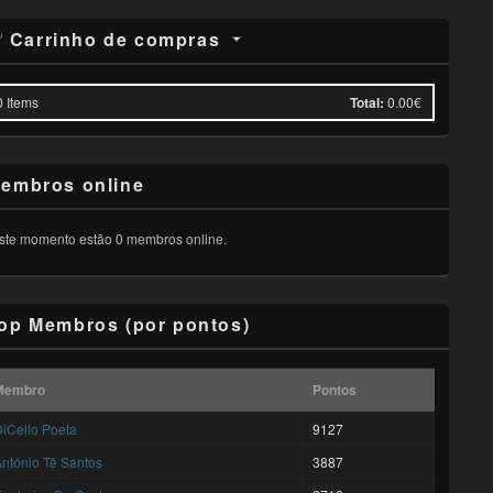
Carrinho de compras
0
Items
Total:
0.00€
embros online
ste momento estão 0 membros online.
op Membros (por pontos)
Membro
Pontos
iCello Poeta
9127
ntónio Tê Santos
3887