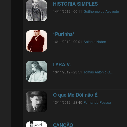
HISTORIA SIMPLES
14/11/2012 - 00:11
Guilherme de Azevedo
*Purinha*
14/11/2012 - 00:01
António Nobre
LYRA V.
13/11/2012 - 23:51
Tomás António G...
O que Me Dói não É
13/11/2012 - 23:40
Fernando Pessoa
CANÇÃO