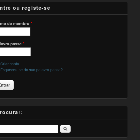
ntre ou registe-se
me de membro
*
lavra-passe
*
Criar conta
Esqueceu-se da sua palavra-passe?
rocurar:
Pesquisar