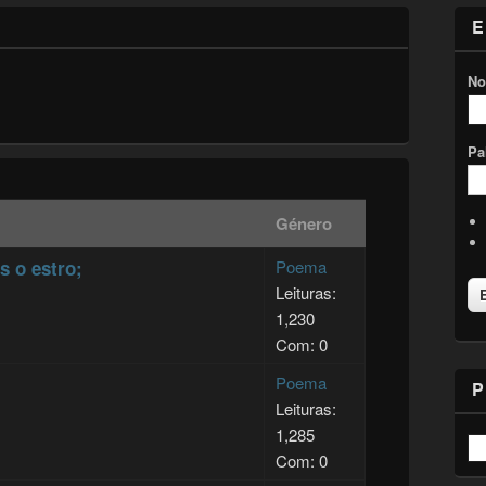
E
No
Pa
Género
s o estro;
Poema
Leituras:
1,230
Com: 0
Poema
P
Leituras:
1,285
Com: 0