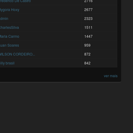
rederico De Castro
2716
Hygora Hoxy
2677
admin
2323
harlesSilva
1511
Maria Carmo
1447
Luan Soares
959
WILSON CORDEIRO...
872
illy brasil
842
ver mais