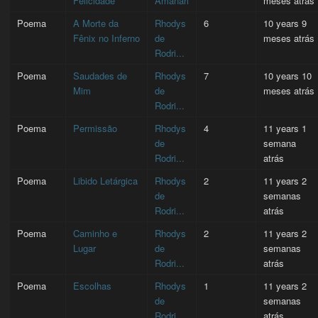
Felicidade
Amanari
meses atrás
Poema
A Morte da
Rhodys
6
10 years 9
Fênix no Inferno
de
meses atrás
Rodri...
Poema
Saudades de
Rhodys
7
10 years 10
Mim
de
meses atrás
Rodri...
Poema
Permissão
Rhodys
4
11 years 1
de
semana
Rodri...
atrás
Poema
Libido Letárgica
Rhodys
2
11 years 2
de
semanas
Rodri...
atrás
Poema
Caminho e
Rhodys
2
11 years 2
Lugar
de
semanas
Rodri...
atrás
Poema
Escolhas
Rhodys
1
11 years 2
de
semanas
Rodri...
atrás