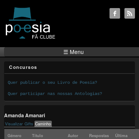
☰ Menu
Concursos
Quer publicar o seu Livro de Poesia?
Quer participar nas nossas Antologias?
Amanda Amanari
Visualizar
Gifts
Caminho
(active tab)
Primary tabs
Género
Título
Autor
Respostas
Última