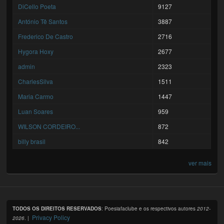
DiCello Poeta
9127
António Tê Santos
3887
Frederico De Castro
2716
Hygora Hoxy
2677
admin
2323
CharlesSilva
1511
Maria Carmo
1447
Luan Soares
959
WILSON CORDEIRO...
872
billy brasil
842
ver mais
TODOS OS DIREITOS RESERVADOS
: Poesiafaclube e os respectivos autores
2012-
Privacy Policy
2026
. |