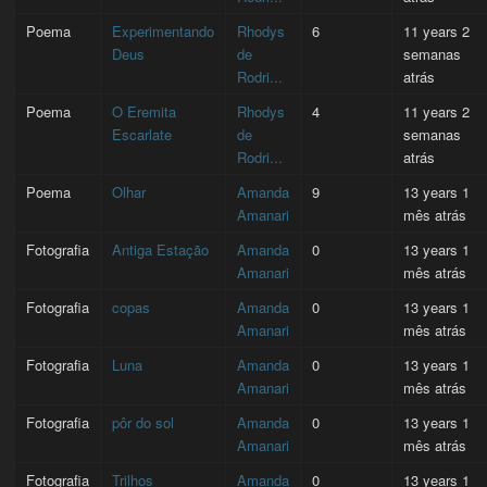
Poema
Experimentando
Rhodys
6
11 years 2
Deus
de
semanas
Rodri...
atrás
Poema
O Eremita
Rhodys
4
11 years 2
Escarlate
de
semanas
Rodri...
atrás
Poema
Olhar
Amanda
9
13 years 1
Amanari
mês atrás
Fotografia
Antiga Estação
Amanda
0
13 years 1
Amanari
mês atrás
Fotografia
copas
Amanda
0
13 years 1
Amanari
mês atrás
Fotografia
Luna
Amanda
0
13 years 1
Amanari
mês atrás
Fotografia
pôr do sol
Amanda
0
13 years 1
Amanari
mês atrás
Fotografia
Trilhos
Amanda
0
13 years 1