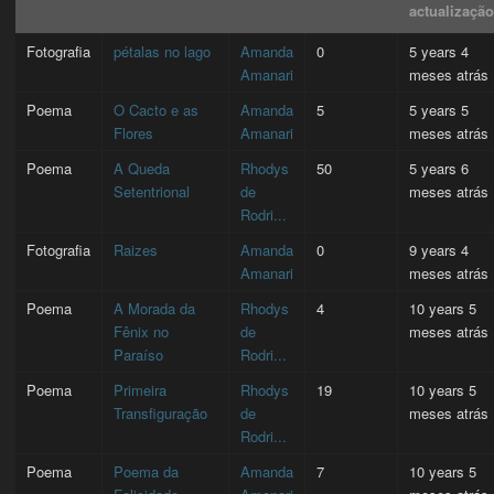
actualizaçã
Fotografia
pétalas no lago
Amanda
0
5 years 4
Amanari
meses atrás
Poema
O Cacto e as
Amanda
5
5 years 5
Flores
Amanari
meses atrás
Poema
A Queda
Rhodys
50
5 years 6
Setentrional
de
meses atrás
Rodri...
Fotografia
Raizes
Amanda
0
9 years 4
Amanari
meses atrás
Poema
A Morada da
Rhodys
4
10 years 5
Fênix no
de
meses atrás
Paraíso
Rodri...
Poema
Primeira
Rhodys
19
10 years 5
Transfiguração
de
meses atrás
Rodri...
Poema
Poema da
Amanda
7
10 years 5