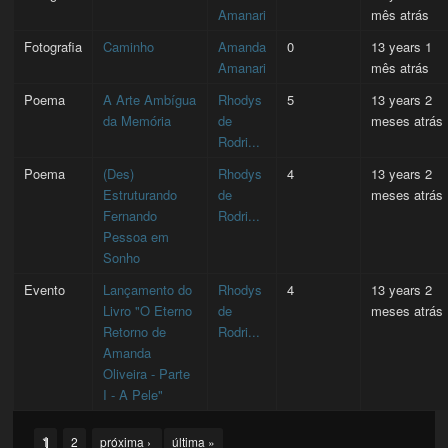
Amanari
mês atrás
Fotografia
Caminho
Amanda
0
13 years 1
Amanari
mês atrás
Poema
A Arte Ambígua
Rhodys
5
13 years 2
da Memória
de
meses atrás
Rodri...
Poema
(Des)
Rhodys
4
13 years 2
Estruturando
de
meses atrás
Fernando
Rodri...
Pessoa em
Sonho
Evento
Lançamento do
Rhodys
4
13 years 2
Livro "O Eterno
de
meses atrás
Retorno de
Rodri...
Amanda
Oliveira - Parte
I - A Pele"
Pages
1
2
próxima ›
última »