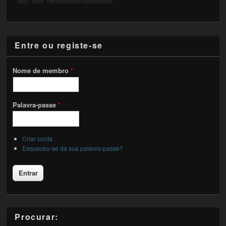
Entre ou registe-se
Nome de membro
*
Palavra-passe
*
Criar conta
Esqueceu-se da sua palavra-passe?
Procurar: