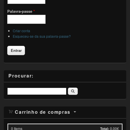
Palavra-passe
*
Criar conta
Esqueceu-se da sua palavra-passe?
Procurar:
Pesquisar
Carrinho de compras
0
Items
Total:
0.00€