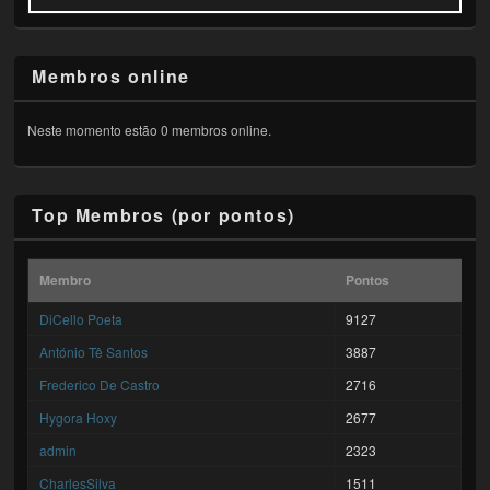
Membros online
Neste momento estão 0 membros online.
Top Membros (por pontos)
Membro
Pontos
DiCello Poeta
9127
António Tê Santos
3887
Frederico De Castro
2716
Hygora Hoxy
2677
admin
2323
CharlesSilva
1511