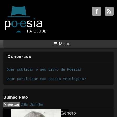
☰ Menu
Concursos
Quer publicar o seu Livro de Poesia?
Quer participar nas nossas Antologias?
Bulhão Pato
Visualizar
(active tab)
Gifts
Caminho
Primary tabs
Género