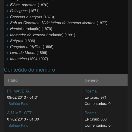
Flôres agrestes
(1870)
Paizagens
(1871)
Canticos e satyras
(1873)
Sob os Ciprestes: Vida intima de homens illustres
(1877)
Hamlet
(tradução) (1879)
Mercador de Veneza
(tradução) (1881)
Satyras
(1896)
Canções e Idyllios
(1896)
Livro do Monte
(1896)
Memórias
(1894-1907)
Conteúdo do membro
Título
Género
PRIMAVERA
Poema
08/02/2013 - 01:31
Leituras: 971
Comentários: 0
Bulhão Pato
A M.ME LOTTI
Poema
07/02/2013 - 01:30
Leituras: 863
Comentários: 0
Bulhão Pato