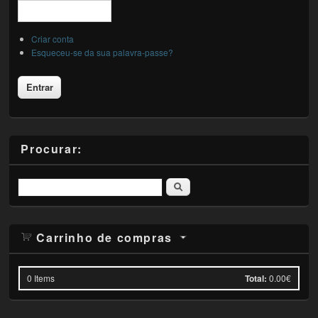
Criar conta
Esqueceu-se da sua palavra-passe?
Procurar:
Pesquisar
Carrinho de compras
0
Items
Total:
0.00€