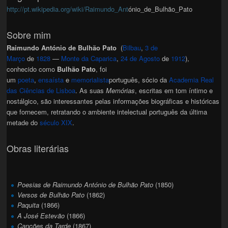
http://pt.wikipedia.org/wiki/Raimundo_Ant
ónio_de_Bulhão_Pato
Sobre mim
Raimundo António de Bulhão Pato
(
Bilbau
,
3 de
Março
de
1828
—
Monte da Caparica
,
24 de Agosto
de
1912
),
conhecido como
Bulhão Pato
, foi
um
poeta
,
ensaísta
e
memorialista
português, sócio da
Academia Real
das Ciências de Lisboa
. As suas
Memórias
, escritas em tom íntimo e
nostálgico, são interessantes pelas informações biográficas e históricas
que fornecem, retratando o ambiente intelectual português da última
metade do
século XIX
.
Obras literárias
Poesias de Raimundo António de Bulhão Pato
(1850)
Versos de Bulhão Pato
(1862)
Paquita
(1866)
A José Estevão
(1866)
Canções da Tarde
(1867)