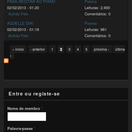
PARA RECITAR AO PIANO
Poema
02/02/2013 - 01:20
Leituras: 2,900
Comentários: 0
Bulhão Pato
AQUELLE DIA!
Poema
02/02/2013 - 01:19
Leituras: 961
Comentários: 0
Bulhão Pato
Pages
2
« inicio
‹ anterior
1
3
4
5
próxima ›
última
»
Entre ou registe-se
Nome de membro
*
Palavra-passe
*