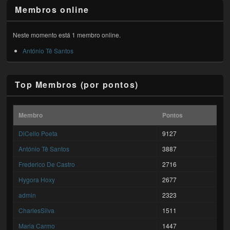
Membros online
Neste momento está 1 membro online.
António Tê Santos
Top Membros (por pontos)
Membro
Pontos
DiCello Poeta
9127
António Tê Santos
3887
Frederico De Castro
2716
Hygora Hoxy
2677
admin
2323
CharlesSilva
1511
Maria Carmo
1447