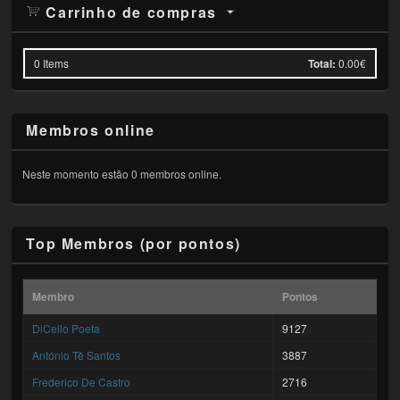
Carrinho de compras
0
Items
Total:
0.00€
Membros online
Neste momento estão 0 membros online.
Top Membros (por pontos)
Membro
Pontos
DiCello Poeta
9127
António Tê Santos
3887
Frederico De Castro
2716