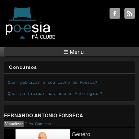
☰ Menu
Concursos
Quer publicar o seu Livro de Poesia?
Quer participar nas nossas Antologias?
FERNANDO ANTÔNIO FONSECA
Visualizar
(active tab)
Gifts
Caminho
Primary tabs
Género