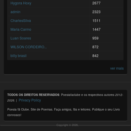
Hygora Hoxy
2677
admin
2323
CharlesSilva
1511
Maria Carmo
1447
Luan Soares
959
WILSON CORDEIRO...
872
billy brasil
842
ver mais
TODOS OS DIREITOS RESERVADOS
: Poesiafaclube e os respectivos autores
2012-
Privacy Policy
2026
. |
Poesia fã Clube. Site de Poemas. Faça amigos, fãs e leitores. Publique o seu Livro
connosco!
Copyright © 2026,