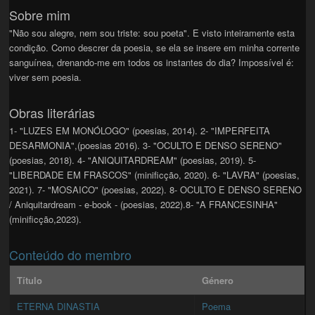
Sobre mim
"Não sou alegre, nem sou triste: sou poeta". E visto inteiramente esta
condição. Como descrer da poesia, se ela se insere em minha corrente
sanguínea, drenando-me em todos os instantes do dia? Impossível é:
viver sem poesia.
Obras literárias
1- "LUZES EM MONÓLOGO" (poesias, 2014). 2- "IMPERFEITA
DESARMONIA",(poesias 2016). 3- "OCULTO E DENSO SERENO"
(poesias, 2018). 4- "ANIQUITARDREAM" (poesias, 2019). 5-
"LIBERDADE EM FRASCOS" (minificção, 2020). 6- "LAVRA" (poesias,
2021). 7- "MOSAICO" (poesias, 2022). 8- OCULTO E DENSO SERENO
/ Aniquitardream - e-book - (poesias, 2022).8- "A FRANCESINHA"
(minificção,2023).
Conteúdo do membro
Título
Género
ETERNA DINASTIA
Poema