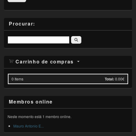
Procurar:
Pesquisar
Carrinho de compras
0
Items
Total:
0.00€
Membros online
Neste momento está 1 membro online.
Mauro Antonio E...