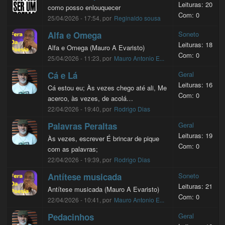
Leituras: 20
como posso enlouquecer
Com: 0
25/04/2026 - 17:54, por
Reginaldo sousa
Alfa e Omega
Soneto
Leituras: 18
Alfa e Omega (Mauro A Evaristo)
Com: 0
25/04/2026 - 11:23, por
Mauro Antonio E...
Cá e Lá
Geral
Leituras: 16
Cá estou eu; Às vezes chego até ali, Me
Com: 0
acerco, às vezes, de acolá…
22/04/2026 - 19:40, por
Rodrigo Dias
Palavras Peraltas
Geral
Leituras: 19
Às vezes, escrever É brincar de pique
Com: 0
com as palavras;
22/04/2026 - 19:39, por
Rodrigo Dias
Antítese musicada
Soneto
Leituras: 21
Antítese musicada (Mauro A Evaristo)
Com: 0
22/04/2026 - 10:41, por
Mauro Antonio E...
Pedacinhos
Geral