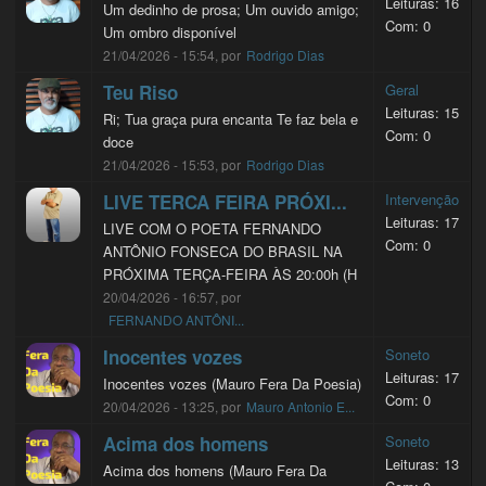
Leituras: 16
Um dedinho de prosa; Um ouvido amigo;
Com: 0
Um ombro disponível
21/04/2026 - 15:54, por
Rodrigo Dias
Teu Riso
Geral
Leituras: 15
Ri; Tua graça pura encanta Te faz bela e
Com: 0
doce
21/04/2026 - 15:53, por
Rodrigo Dias
LIVE TERCA FEIRA PRÓXI...
Intervenção
Leituras: 17
LIVE COM O POETA FERNANDO
Com: 0
ANTÔNIO FONSECA DO BRASIL NA
PRÓXIMA TERÇA-FEIRA ÀS 20:00h (H
20/04/2026 - 16:57, por
FERNANDO ANTÔNI...
Inocentes vozes
Soneto
Leituras: 17
Inocentes vozes (Mauro Fera Da Poesia)
Com: 0
20/04/2026 - 13:25, por
Mauro Antonio E...
Acima dos homens
Soneto
Leituras: 13
Acima dos homens (Mauro Fera Da