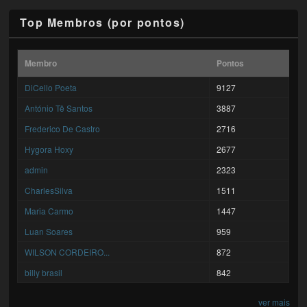
Top Membros (por pontos)
Membro
Pontos
DiCello Poeta
9127
António Tê Santos
3887
Frederico De Castro
2716
Hygora Hoxy
2677
admin
2323
CharlesSilva
1511
Maria Carmo
1447
Luan Soares
959
WILSON CORDEIRO...
872
billy brasil
842
ver mais