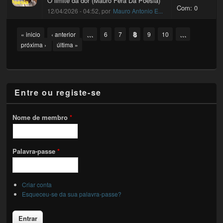
O limite da dor (Mauro Fera Da Poesia)
Com: 0
12/04/2026 - 04:52, por
Mauro Antonio E...
Pages
…
8
…
« inicio
‹ anterior
6
7
9
10
próxima ›
última »
Entre ou registe-se
Nome de membro
*
Palavra-passe
*
Criar conta
Esqueceu-se da sua palavra-passe?