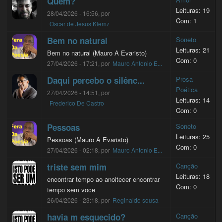
Quem?
Leituras: 19
28/04/2026 - 16:56, por
Com: 1
Oscar de Jesus Klemz
Bem no natural
Soneto
Leituras: 21
Bem no natural (Mauro A Evaristo)
Com: 0
27/04/2026 - 17:21, por
Mauro Antonio E...
Daqui percebo o silênc...
Prosa
Poética
27/04/2026 - 14:51, por
Leituras: 14
Frederico De Castro
Com: 0
Pessoas
Soneto
Leituras: 25
Pessoas (Mauro A Evaristo)
Com: 0
27/04/2026 - 02:18, por
Mauro Antonio E...
triste sem mim
Canção
Leituras: 18
encontrar tempo ao anoitecer encontrar
Com: 0
tempo sem voce
26/04/2026 - 23:18, por
Reginaldo sousa
havia m esquecido?
Canção