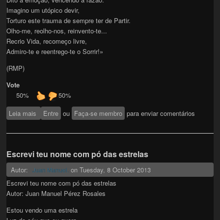
Imagino um utópico devir,
Torturo este trauma de sempre ter de Partir.
Olho-me, reolho-nos, reinvento-te...
Recrio Vida, recomeço livre,
Admiro-te e reentrego-te o Sorrir!»
(RMP)
Vote
50%
50%
Leia mais
sobre CRISTALIZO EM MIM
Entre
ou
Faça-se membro
para enviar comentários
Escrevi teu nome com pó das estrelas
Autor:
on
Tuesday, 8 October 2013
Juan Manuel.
Escrevi teu nome com pó das estrelas
Autor: Juan Manuel Pérez Rosales
Estou vendo uma estrela