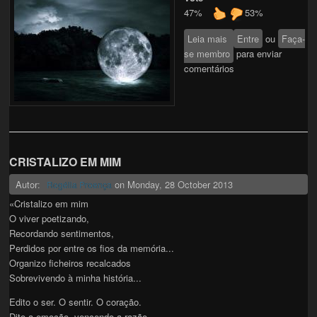
47%
53%
Leia mais
sobre MAGICA E
Entre
ou
Faça-
se membro
CELESTIAL
para enviar
comentários
CRISTALIZO EM MIM
Autor:
on
Monday, 28 October 2013
Rogélia Proença
«Cristalizo em mim
O viver poetizando,
Recordando sentimentos,
Perdidos por entre os fios da memória...
Organizo ficheiros recalcados
Sobrevivendo à minha história...
Edito o ser. O sentir. O coração.
Dito a emoção, vencendo a razão.