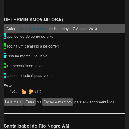
DETERMINISMO!(JATOBÁ)
Autor:
on
Saturday, 17 August 2013
conceição corde...
D
ependendo de como se vive,
E
scolha um caminho a percorrer!
T
enha na mente, inclusive
E
ste propósito de fazer!
R
ealmente tudo é possível...
Vote
49%
51%
Leia mais
sobre DETERMINISMO!(JATOBÁ)
Entre
ou
Faça-se membro
para enviar comentários
Santa Isabel do Rio Negro AM