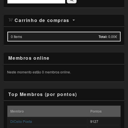
Carrinho de compras
0
Items
Total:
0.00€
Membros online
Neste momento estão 0 membros online.
Top Membros (por pontos)
Membro
Pontos
DiCello Poeta
9127