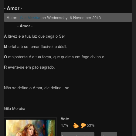
- Amor -
Autor:
on
Wednesday, 6 November 2013
Gila Moreira
- Amor -
A
ltivez é a tua luz que cega o Ser
M
ortal até se tornar flexível e dócil.
O
mnipotente é a tua força, que queima em fogo divino e
R
everte-se em pão sagrado.
Não se define o Amor, ele define - se.
Gila Moreira
Vote
47%
53%