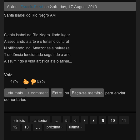
Autor:
on
Saturday, 17 August 2013
Francis Perot
Santa Isabel do Rio Negro AM
S anta Isabel do Rio Negro lindo lugar
A ssediando a arte e o turismo cultural
N otificando no Amazonas a natureza
T endência tencionada seguindo a arte
A ssumindo a vida artística até o afinal...
Vote
47%
53%
Leia mais
sobre Santa Isabel do Rio Negro AM
1 comment
Entre
ou
Faça-se membro
para enviar
comentários
Pages
…
9
« inicio
‹ anterior
5
6
7
8
10
11
…
12
13
próxima ›
última »