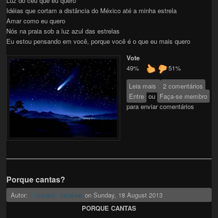
Luz do céu que eu quero
Idéias que cortam a distância do México até a minha estrela
Amar como eu quero
Nós na praia sob a luz azul das estrelas
Eu estou pensando em você, porque você é o que eu mais quero
Vote
49%
51%
Leia mais
sobre Escrevi teu
2 comentários
Entre
ou
nome com pó das
Faça-se membro
para enviar comentários
estrelas
Porque cantas?
Autor:
on
Sunday, 18 August 2013
Ezequiel Francisco
PORQUE CANTAS