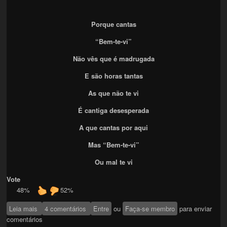
Porque cantas
“Bem-te-vi”
Não vês que é madrugada
E são horas tantas
As que não te vi
É cantiga desesperada
A que cantas por aqui
Mas “Bem-te-vi”
Ou mal te vi
Vote
48%
52%
Leia mais
sobre Porque cantas?
4 comentários
Entre
ou
Faça-se membro
para enviar
comentários