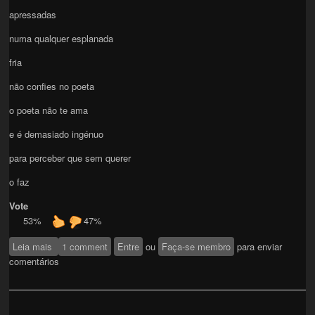
apressadas
numa qualquer esplanada
fria
não confies no poeta
o poeta não te ama
e é demasiado ingénuo
para perceber que sem querer
o faz
Vote
53%
47%
Leia mais
sobre o poeta
1 comment
Entre
ou
Faça-se membro
para enviar
comentários