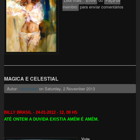
Leia mais
sobre - Amor -
Entre
ou
Faça-se
membro
para enviar comentários
MAGICA E CELESTIAL
Autor:
on
Saturday, 2 November 2013
billy brasil
BILLY BRASIL - 24-01-2012 - 12, 08 HS
ATÉ ONTEM A DUVIDA EXISTIA AMÉM É AMÉM.
Vote