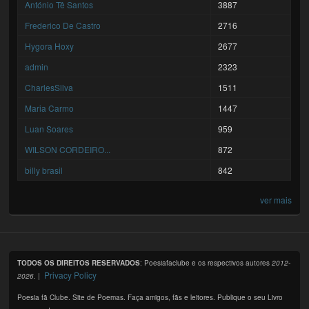
António Tê Santos
3887
Frederico De Castro
2716
Hygora Hoxy
2677
admin
2323
CharlesSilva
1511
Maria Carmo
1447
Luan Soares
959
WILSON CORDEIRO...
872
billy brasil
842
ver mais
TODOS OS DIREITOS RESERVADOS
: Poesiafaclube e os respectivos autores
2012-
Privacy Policy
2026
. |
Poesia fã Clube. Site de Poemas. Faça amigos, fãs e leitores. Publique o seu Livro