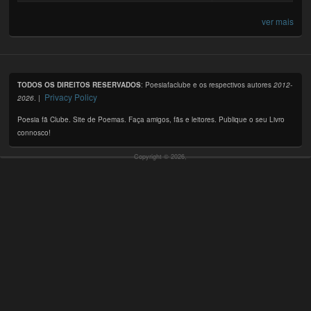
ver mais
TODOS OS DIREITOS RESERVADOS
: Poesiafaclube e os respectivos autores
2012-
Privacy Policy
2026
. |
Poesia fã Clube. Site de Poemas. Faça amigos, fãs e leitores. Publique o seu Livro
connosco!
Copyright © 2026,