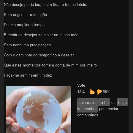
Não desejo perde-los, e sim ficar o tempo inteiro.
Sem angustiar o coração
Desejo ampliar o tempo
E sentir os desejos se alojar na minha mão
Sem nenhuma precipitação
Com o caminhar do tempo fico a desejar
Que estes momentos tomem conta de mim por inteiro
Faça-me sentir sem timidez
Vote
42%
58%
Leia mais
sobre SEDUÇÃO
Entre
ou
Faça-
se membro
para enviar
comentários