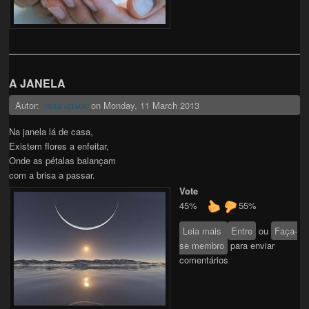
A JANELA
Autor:
on
Monday, 11 March 2013
nola amaro
Na janela lá de casa,
Existem flores a enfeitar,
Onde as pétalas balançam
com a brisa a passar.
Vote
45%
55%
Leia mais
sobre A JANELA
Entre
ou
Faça-
se membro
para enviar
comentários