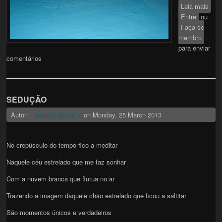
Leia mais
sobr
Entre
ou
ME
Faça-se
membro
para enviar
comentários
SEDUÇÃO
Autor:
on
Monday, 25 March 2013
margaridamariat...
No crepúsculo do tempo fico a meditar
Naquele céu estrelado que me faz sonhar
Com a nuvem branca que flutua no ar
Trazendo a imagem daquele chão estrelado que ficou a saltitar
São momentos únicos e verdadeiros