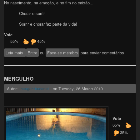
No nascimento, na emoção, e no fim no caixão...
Chorar e sorrir
Sorrir e chorar,faz parte da vida!
Vote
55%
45%
Leia mais
sobre Chorar e Sorrir
Entre
ou
Faça-se membro
para enviar comentários
MERGULHO
Autor:
on
Tuesday, 26 March 2013
margaridamariat...
Vote
65%
35%