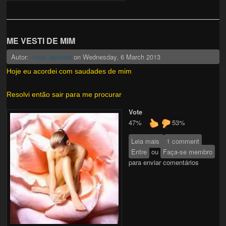
ME VESTI DE MIM
Autor:
on
Wednesday, 6 March 2013
rossi_sidneya
Hoje eu acordei com saudades de mim
Resolvi então sair para me procurar
Vote
47%
53%
Leia mais
sobre ME VESTI
1 comment
Entre
ou
DE MIM
Faça-se membro
para enviar comentários