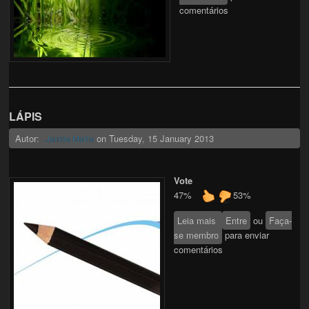
comentários
LÁPIS
Autor:
on
Tuesday, 15 January 2013
Jamila Mafra
Vote
47%
53%
Leia mais
sobre LÁPIS
Entre
ou
Faça-
se membro
para enviar
comentários