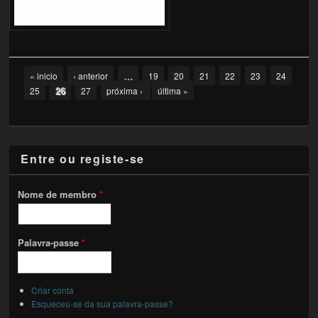
Pages
…
« inicio
‹ anterior
19
20
21
22
23
24
26
25
27
próxima ›
última »
Entre ou registe-se
Nome de membro
*
Palavra-passe
*
Criar conta
Esqueceu-se da sua palavra-passe?