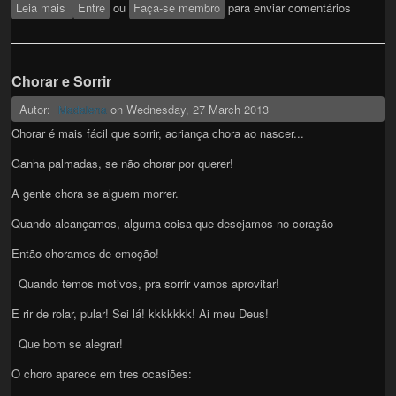
Leia mais
sobre lollapalooza
Entre
ou
Faça-se membro
para enviar comentários
Chorar e Sorrir
Autor:
on
Wednesday, 27 March 2013
Madalena
Chorar é mais fácil que sorrir, acriança chora ao nascer...
Ganha palmadas, se não chorar por querer!
A gente chora se alguem morrer.
Quando alcançamos, alguma coisa que desejamos no coração
Então choramos de emoção!
Quando temos motivos, pra sorrir vamos aprovitar!
E rir de rolar, pular! Sei lá! kkkkkkk! Ai meu Deus!
Que bom se alegrar!
O choro aparece em tres ocasiões: