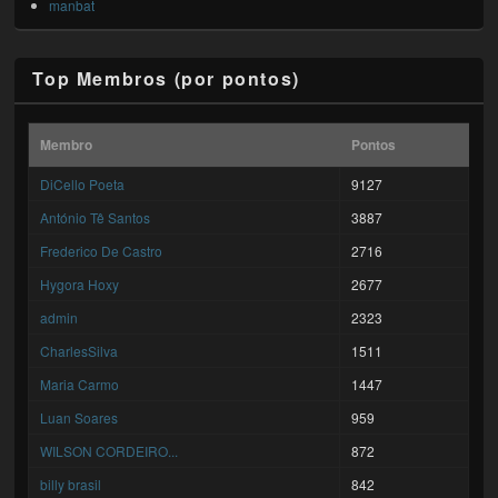
manbat
Top Membros (por pontos)
Membro
Pontos
DiCello Poeta
9127
António Tê Santos
3887
Frederico De Castro
2716
Hygora Hoxy
2677
admin
2323
CharlesSilva
1511
Maria Carmo
1447
Luan Soares
959
WILSON CORDEIRO...
872
billy brasil
842