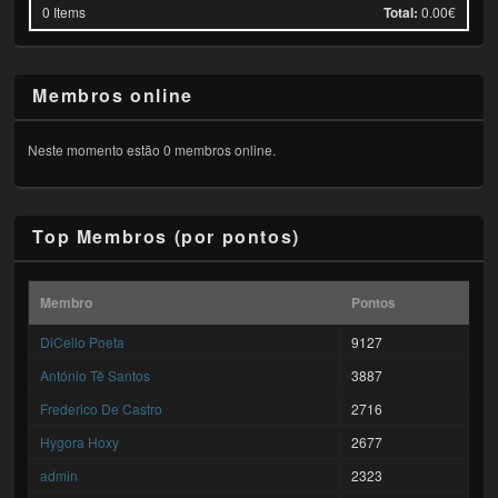
0
Items
Total:
0.00€
Membros online
Neste momento estão 0 membros online.
Top Membros (por pontos)
Membro
Pontos
DiCello Poeta
9127
António Tê Santos
3887
Frederico De Castro
2716
Hygora Hoxy
2677
admin
2323