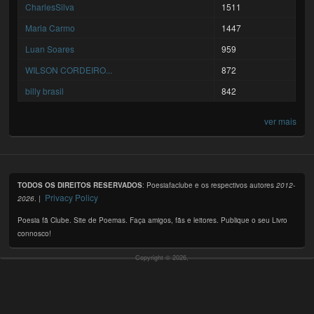
CharlesSilva
1511
Maria Carmo
1447
Luan Soares
959
WILSON CORDEIRO...
872
billy brasil
842
ver mais
TODOS OS DIREITOS RESERVADOS
: Poesiafaclube e os respectivos autores
2012-
Privacy Policy
2026
. |
Poesia fã Clube. Site de Poemas. Faça amigos, fãs e leitores. Publique o seu Livro
connosco!
Copyright © 2026,