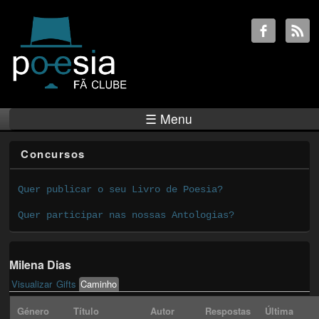
☰ Menu
Concursos
Quer publicar o seu Livro de Poesia?
Quer participar nas nossas Antologias?
Milena Dias
Visualizar
Gifts
Caminho
(active tab)
Primary tabs
Género
Título
Autor
Respostas
Última