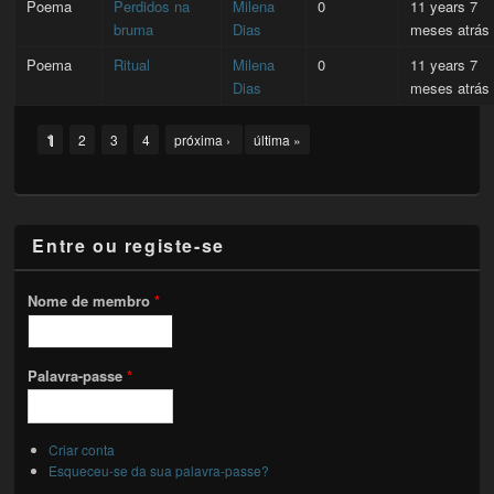
Poema
Perdidos na
Milena
0
11 years 7
bruma
Dias
meses atrás
Poema
Ritual
Milena
0
11 years 7
Dias
meses atrás
Pages
1
2
3
4
próxima ›
última »
Entre ou registe-se
Nome de membro
*
Palavra-passe
*
Criar conta
Esqueceu-se da sua palavra-passe?