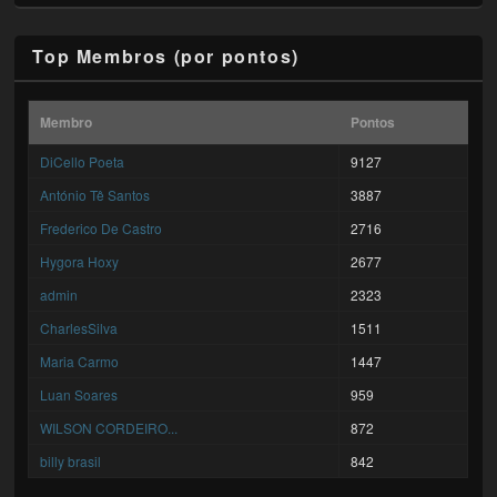
Top Membros (por pontos)
Membro
Pontos
DiCello Poeta
9127
António Tê Santos
3887
Frederico De Castro
2716
Hygora Hoxy
2677
admin
2323
CharlesSilva
1511
Maria Carmo
1447
Luan Soares
959
WILSON CORDEIRO...
872
billy brasil
842