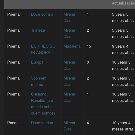
actualizaçã
Poema
Doce sorriso
Milena
1
5 years 5
Dias
meses atrás
Poema
Tristeza
Milena
2
5 years 5
Dias
meses atrás
Poema
EU PRECISO
Madalena
15
9 years 4
IR AGORA
meses atrás
Poema
Europa
Milena
0
10 years 3
Dias
meses atrás
Poema
Voo sem
Milena
2
10 years 3
retorno
Dias
meses atrás
Poema
Cristiano
Milena
1
10 years 3
Ronaldo (e o
Dias
meses atrás
mundo sabe
quem somos)
Poema
Doce sorriso
Milena
4
10 years 4
Dias
meses atrás