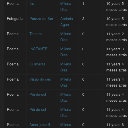
Poema
És
Milena
1
10 years 5
Dias
meses atrás
Fotografia
Pureza de Ser
Andreia
3
10 years 5
Água
meses atrás
Poema
Ternura
Milena
0
11 years 2
Dias
meses atrás
Poema
INSTANTE
Milena
0
11 years 3
Dias
meses atrás
Poema
Quimeras
Milena
0
11 years 4
Dias
meses atrás
Poema
Visão do céu
Milena
0
11 years 4
Dias
meses atrás
Poema
Pôr-do-sol
Milena
0
11 years 4
Dias
meses atrás
Poema
Pôr-do-sol
Milena
0
11 years 4
Dias
meses atrás
Poema
Amor juvenil
Milena
0
11 years 6