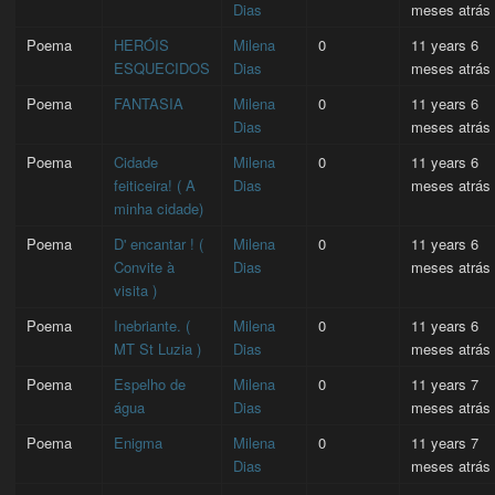
Dias
meses atrás
Poema
HERÓIS
Milena
0
11 years 6
ESQUECIDOS
Dias
meses atrás
Poema
FANTASIA
Milena
0
11 years 6
Dias
meses atrás
Poema
Cidade
Milena
0
11 years 6
feiticeira! ( A
Dias
meses atrás
minha cidade)
Poema
D' encantar ! (
Milena
0
11 years 6
Convite à
Dias
meses atrás
visita )
Poema
Inebriante. (
Milena
0
11 years 6
MT St Luzia )
Dias
meses atrás
Poema
Espelho de
Milena
0
11 years 7
água
Dias
meses atrás
Poema
Enigma
Milena
0
11 years 7
Dias
meses atrás