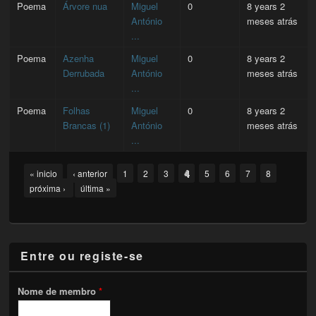
Poema
Árvore nua
Miguel
0
8 years 2
António
meses atrás
...
Poema
Azenha
Miguel
0
8 years 2
Derrubada
António
meses atrás
...
Poema
Folhas
Miguel
0
8 years 2
Brancas (1)
António
meses atrás
...
Pages
4
« inicio
‹ anterior
1
2
3
5
6
7
8
próxima ›
última »
Entre ou registe-se
Nome de membro
*