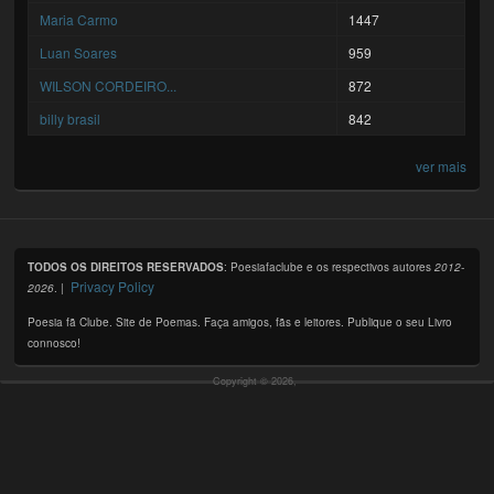
Maria Carmo
1447
Luan Soares
959
WILSON CORDEIRO...
872
billy brasil
842
ver mais
TODOS OS DIREITOS RESERVADOS
: Poesiafaclube e os respectivos autores
2012-
Privacy Policy
2026
. |
Poesia fã Clube. Site de Poemas. Faça amigos, fãs e leitores. Publique o seu Livro
connosco!
Copyright © 2026,