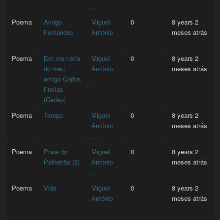
...
Poema
Amigo
Miguel
0
8 years 2
Fernandes
António
meses atrás
...
Poema
Em memória
Miguel
0
8 years 2
do meu
António
meses atrás
amigo Carlos
...
Freitas
(Carlão)
Poema
Tempo
Miguel
0
8 years 2
António
meses atrás
...
Poema
Praia do
Miguel
0
8 years 2
Palheirão (2)
António
meses atrás
...
Poema
Vida
Miguel
0
8 years 2
António
meses atrás
...