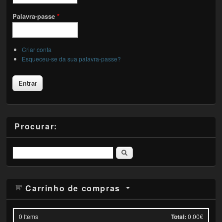
Palavra-passe
*
Criar conta
Esqueceu-se da sua palavra-passe?
Procurar:
Pesquisar
Carrinho de compras
0
Items
Total:
0.00€