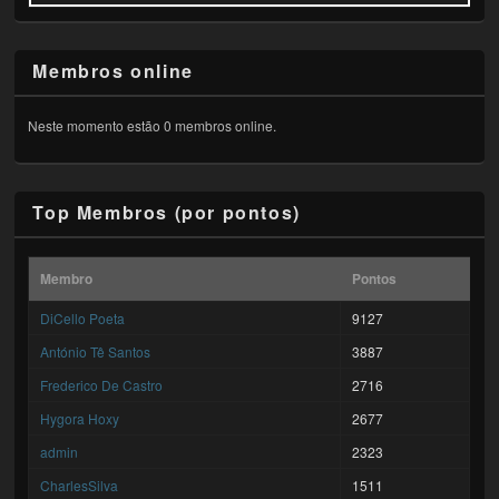
Membros online
Neste momento estão 0 membros online.
Top Membros (por pontos)
Membro
Pontos
DiCello Poeta
9127
António Tê Santos
3887
Frederico De Castro
2716
Hygora Hoxy
2677
admin
2323
CharlesSilva
1511