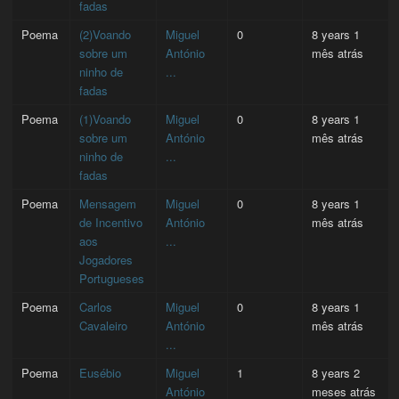
fadas
Poema
(2)Voando
Miguel
0
8 years 1
sobre um
António
mês atrás
ninho de
...
fadas
Poema
(1)Voando
Miguel
0
8 years 1
sobre um
António
mês atrás
ninho de
...
fadas
Poema
Mensagem
Miguel
0
8 years 1
de Incentivo
António
mês atrás
aos
...
Jogadores
Portugueses
Poema
Carlos
Miguel
0
8 years 1
Cavaleiro
António
mês atrás
...
Poema
Eusébio
Miguel
1
8 years 2
António
meses atrás