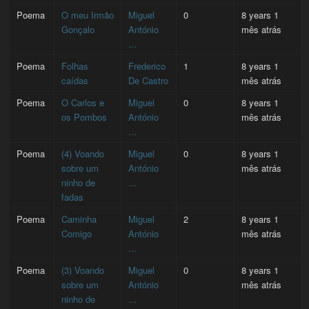
Poema
O meu Irmão
Miguel
0
8 years 1
Gonçalo
António
mês atrás
...
Poema
Folhas
Frederico
1
8 years 1
caídas
De Castro
mês atrás
Poema
O Carlos e
Miguel
0
8 years 1
os Pombos
António
mês atrás
...
Poema
(4) Voando
Miguel
0
8 years 1
sobre um
António
mês atrás
ninho de
...
fadas
Poema
Caminha
Miguel
2
8 years 1
Comigo
António
mês atrás
...
Poema
(3) Voando
Miguel
0
8 years 1
sobre um
António
mês atrás
ninho de
...