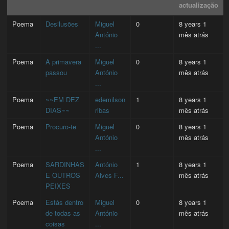
actualização
Poema
Desilusões
Miguel
0
8 years 1
António
mês atrás
...
Poema
A primavera
Miguel
0
8 years 1
passou
António
mês atrás
...
Poema
~~EM DEZ
edemilson
1
8 years 1
DIAS~~
ribas
mês atrás
Poema
Procuro-te
Miguel
0
8 years 1
António
mês atrás
...
Poema
SARDINHAS
António
1
8 years 1
E OUTROS
Alves F...
mês atrás
PEIXES
Poema
Estás dentro
Miguel
0
8 years 1
de todas as
António
mês atrás
coisas
...