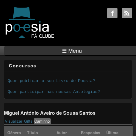
☰ Menu
Concursos
Quer publicar o seu Livro de Poesia?
Quer participar nas nossas Antologias?
Miguel António Aveiro de Sousa Santos
Visualizar
Gifts
Caminho
(active tab)
Primary tabs
Género
Título
Autor
Respostas
Última