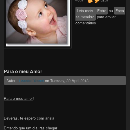
Leia mais
sobre Habiba;
Entre
ou
Faça-
se membro
Fruto do Amor...
para enviar
comentários
Para o meu Amor
Autor:
on
Tuesday, 30 April 2013
Leandro Yossef
Para o meu amor
!
Deveras, te espero com ânsia
Entendo que um dia irás chegar