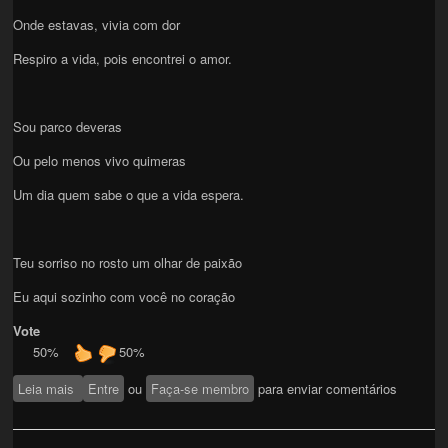
Onde estavas, vivia com dor
Respiro a vida, pois encontrei o amor.
Sou parco deveras
Ou pelo menos vivo quimeras
Um dia quem sabe o que a vida espera.
Teu sorriso no rosto um olhar de paixão
Eu aqui sozinho com você no coração
Vote
50%
50%
Leia mais
sobre Digo amor sou teu
Entre
ou
Faça-se membro
para enviar comentários