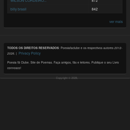
WILSON CORDEIRO...
872
billy brasil
842
ver mais
TODOS OS DIREITOS RESERVADOS
: Poesiafaclube e os respectivos autores
2012-
Privacy Policy
2026
. |
Poesia fã Clube. Site de Poemas. Faça amigos, fãs e leitores. Publique o seu Livro
connosco!
Copyright © 2026,