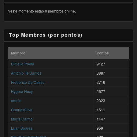
Neste momento estão 0 membros online.
Top Membros (por pontos)
Membro
Pontos
DiCello Poeta
9127
António Tê Santos
3887
Frederico De Castro
2716
Hygora Hoxy
2677
admin
2323
CharlesSilva
1511
Maria Carmo
1447
Luan Soares
959