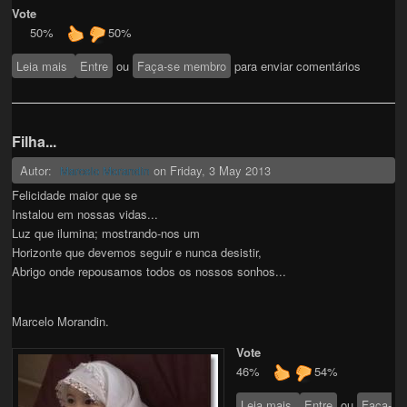
Vote
50%
50%
Leia mais
sobre A razão do prazer (in acróstico )
Entre
ou
Faça-se membro
para enviar comentários
Filha...
Autor:
on
Friday, 3 May 2013
Marcelo Morandin
Felicidade maior que se
Instalou em nossas vidas...
Luz que ilumina; mostrando-nos um
Horizonte que devemos seguir e nunca desistir,
Abrigo onde repousamos todos os nossos sonhos...
Marcelo Morandin.
Vote
46%
54%
Leia mais
sobre Filha...
Entre
ou
Faça-