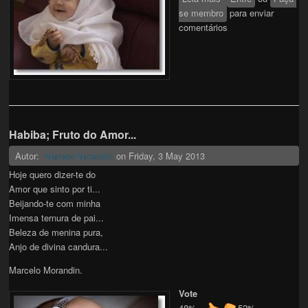
se membro
para enviar
comentários
Habiba; Fruto do Amor...
Autor:
on
Friday, 3 May 2013
Marcelo Morandin
Hoje quero dizer-te do
Amor que sinto por ti...
Beijando-te com minha
Imensa ternura de pai...
Beleza de menina pura,
Anjo de divina candura...
Marcelo Morandin.
Vote
48%
52%