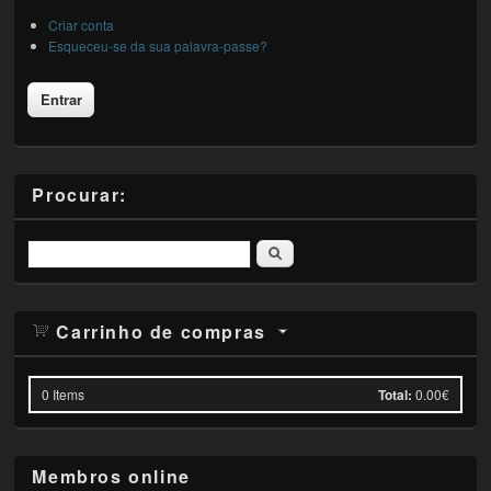
Criar conta
Esqueceu-se da sua palavra-passe?
Procurar:
Pesquisar
Carrinho de compras
0
Items
Total:
0.00€
Membros online