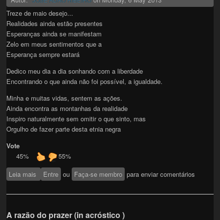
Treze de maio desejo...
Realidades ainda estão presentes
Esperanças ainda se manifestam
Zelo em meus sentimentos que a
Esperança sempre estará
Dedico meu dia a dia sonhando com a liberdade
Encontrando o que ainda não foi possível, a igualdade.
Minha e muitas vidas, sentem as ações.
Ainda encontra as montanhas da realidade
Inspiro naturalmente sem omitir o que sinto, mas
Orgulho de fazer parte desta etnia negra
Vote
45%
55%
Leia mais
sobre Treze de maio desejo...
Entre
ou
Faça-se membro
para enviar comentários
A razão do prazer (in acróstico )