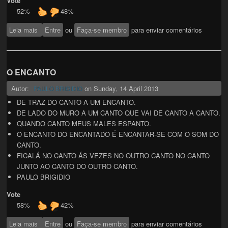
Vote
52%
48%
Leia mais
sobre Minha linda garota
Entre
ou
Faça-se membro
para enviar comentários
O ENCANTO
Autor:
on
Sunday, 14 April 2013
PAULO BRIGIDIO
DE TRAZ DO CANTO A UM ENCANTO.
DE LADO DO MURO A UM CANTO QUE VAI DE CANTO A CANTO.
QUANDO CANTO MEUS MALES ESPANTO.
O ENCANTO DO ENCANTADO É ENCANTAR-SE COM O SOM DO
CANTO.
FICALÁ NO CANTO ÁS VEZES NO OUTRO CANTO NO CANTO
JUNTO AO CANTO DO OUTRO CANTO.
PAULO BRIGIDIO
Vote
58%
42%
Leia mais
sobre O ENCANTO
Entre
ou
Faça-se membro
para enviar comentários