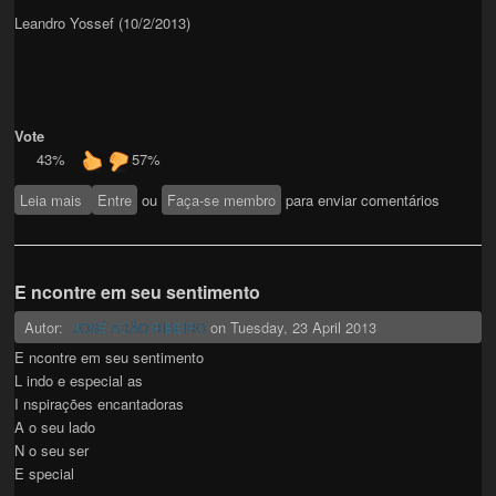
Leandro Yossef (10/2/2013)
Vote
43%
57%
Leia mais
sobre Para o meu Amor
Entre
ou
Faça-se membro
para enviar comentários
E ncontre em seu sentimento
Autor:
on
Tuesday, 23 April 2013
JOSÉ ADÃO RIBEIRO
E ncontre em seu sentimento
L indo e especial as
I nspirações encantadoras
A o seu lado
N o seu ser
E special