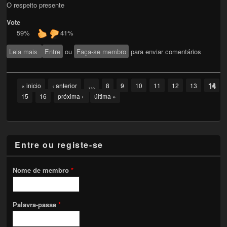
O respeito presente
Vote
59%
41%
Leia mais
sobre Confraria do papo – (acróstico poético)
Entre
ou
Faça-se membro
para enviar comentários
Pages
…
14
« inicio
‹ anterior
8
9
10
11
12
13
15
16
próxima ›
última »
Entre ou registe-se
Nome de membro
*
Palavra-passe
*