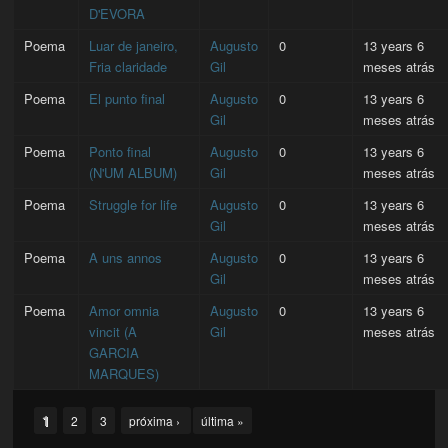
D'EVORA
Poema
Luar de janeiro,
Augusto
0
13 years 6
Fria claridade
Gil
meses atrás
Poema
El punto final
Augusto
0
13 years 6
Gil
meses atrás
Poema
Ponto final
Augusto
0
13 years 6
(N'UM ALBUM)
Gil
meses atrás
Poema
Struggle for life
Augusto
0
13 years 6
Gil
meses atrás
Poema
A uns annos
Augusto
0
13 years 6
Gil
meses atrás
Poema
Amor omnia
Augusto
0
13 years 6
vincit (A
Gil
meses atrás
GARCIA
MARQUES)
Pages
1
2
3
próxima ›
última »