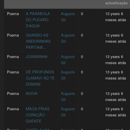
actualização
Poema
A PARÁBOLA
Augusto
0
13 years 6
DO PUCARO
Gil
meses atrás
D'AGUA
Poema
QUANDO AS
Augusto
0
13 years 6
ANDORINHAS
Gil
meses atrás
PARTIAM...
Poema
JOANNINHA
Augusto
0
13 years 6
Gil
meses atrás
Poema
DE PROFUNDIS
Augusto
0
13 years 6
CLAMAVI AD TE
Gil
meses atrás
DOMINE
Poema
NOIVA
Augusto
0
13 years 6
Gil
meses atrás
Poema
MÃOS FRIAS
Augusto
0
13 years 6
CORAÇÃO
Gil
meses atrás
QUENTE