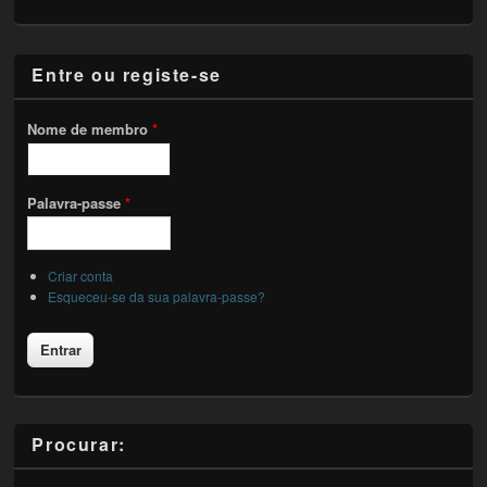
Entre ou registe-se
Nome de membro
*
Palavra-passe
*
Criar conta
Esqueceu-se da sua palavra-passe?
Procurar: