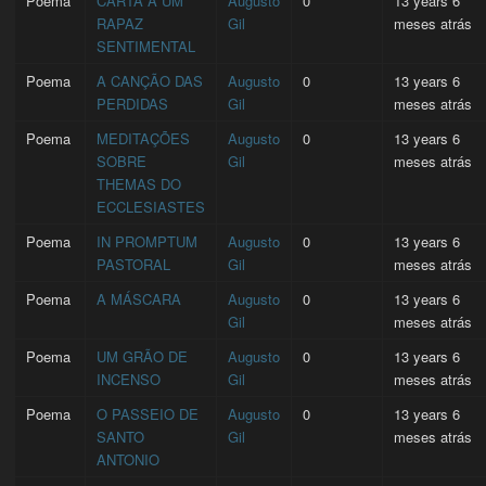
Poema
CARTA A UM
Augusto
0
13 years 6
RAPAZ
Gil
meses atrás
SENTIMENTAL
Poema
A CANÇÃO DAS
Augusto
0
13 years 6
PERDIDAS
Gil
meses atrás
Poema
MEDITAÇÕES
Augusto
0
13 years 6
SOBRE
Gil
meses atrás
THEMAS DO
ECCLESIASTES
Poema
IN PROMPTUM
Augusto
0
13 years 6
PASTORAL
Gil
meses atrás
Poema
A MÁSCARA
Augusto
0
13 years 6
Gil
meses atrás
Poema
UM GRÃO DE
Augusto
0
13 years 6
INCENSO
Gil
meses atrás
Poema
O PASSEIO DE
Augusto
0
13 years 6
SANTO
Gil
meses atrás
ANTONIO