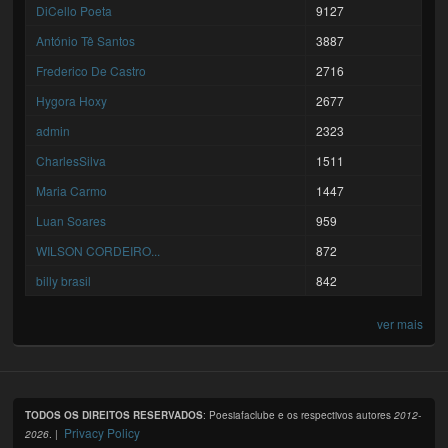
DiCello Poeta
9127
António Tê Santos
3887
Frederico De Castro
2716
Hygora Hoxy
2677
admin
2323
CharlesSilva
1511
Maria Carmo
1447
Luan Soares
959
WILSON CORDEIRO...
872
billy brasil
842
ver mais
TODOS OS DIREITOS RESERVADOS
: Poesiafaclube e os respectivos autores
2012-
Privacy Policy
2026
. |