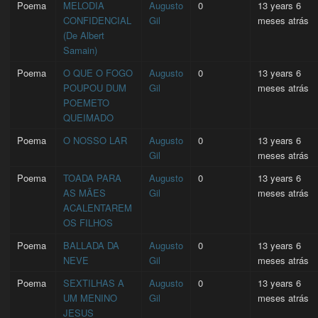
Poema
MELODIA
Augusto
0
13 years 6
CONFIDENCIAL
Gil
meses atrás
(De Albert
Samain)
Poema
O QUE O FOGO
Augusto
0
13 years 6
POUPOU DUM
Gil
meses atrás
POEMETO
QUEIMADO
Poema
O NOSSO LAR
Augusto
0
13 years 6
Gil
meses atrás
Poema
TOADA PARA
Augusto
0
13 years 6
AS MÃES
Gil
meses atrás
ACALENTAREM
OS FILHOS
Poema
BALLADA DA
Augusto
0
13 years 6
NEVE
Gil
meses atrás
Poema
SEXTILHAS A
Augusto
0
13 years 6
UM MENINO
Gil
meses atrás
JESUS