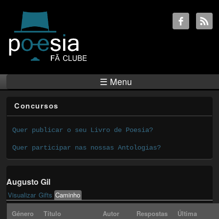
☰ Menu
Concursos
Quer publicar o seu Livro de Poesia?
Quer participar nas nossas Antologias?
Augusto Gil
Visualizar
Gifts
Caminho
(active tab)
Primary tabs
Género
Título
Autor
Respostas
Última